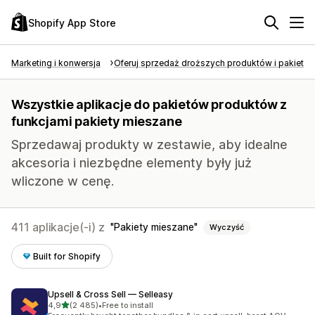
Shopify App Store
Marketing i konwersja
Oferuj sprzedaż droższych produktów i pakietó
Wszystkie aplikacje do pakietów produktów z
funkcjami pakiety mieszane
Sprzedawaj produkty w zestawie, aby idealne
akcesoria i niezbędne elementy były już
wliczone w cenę.
411 aplikacje(-i) z
Pakiety mieszane
Wyczyść
Built for Shopify
Upsell & Cross Sell — Selleasy
na 5 gwiazdek
4,9
(2 485)
•
Free to install
Łączna liczba recenzji: 2485