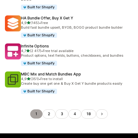
Built for Shopify
HA Bundle Offer, Buy X Get Y
na 5 gwiazdek
4,9
(145)
•
Free
Łączna liczba recenzji: 145
Build fast bundle upsell, BYOB, BOGO product bundle builder
Built for Shopify
Infinite Options
na 5 gwiazdek
4,7
(2 417)
•
Free trial available
Łączna liczba recenzji: 2417
Product options, text fields, buttons, checkboxes, and bundles
Built for Shopify
MBC Mix and Match Bundles App
na 5 gwiazdek
4,9
(351)
•
Free to install
Łączna liczba recenzji: 351
Create buy one get one & Buy X Get Y bundle products easily
Built for Shopify
1
2
3
4
18