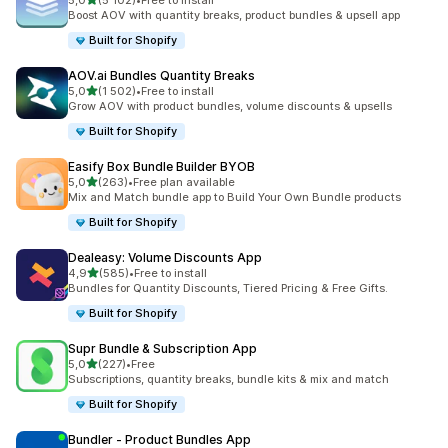
5,0
(5 102)
•
Free to install
Łączna liczba recenzji: 5102
Boost AOV with quantity breaks, product bundles & upsell app
Built for Shopify
AOV.ai Bundles Quantity Breaks
na 5 gwiazdek
5,0
(1 502)
•
Free to install
Łączna liczba recenzji: 1502
Grow AOV with product bundles, volume discounts & upsells
Built for Shopify
Easify Box Bundle Builder BYOB
na 5 gwiazdek
5,0
(263)
•
Free plan available
Łączna liczba recenzji: 263
Mix and Match bundle app to Build Your Own Bundle products
Built for Shopify
Dealeasy: Volume Discounts App
na 5 gwiazdek
4,9
(585)
•
Free to install
Łączna liczba recenzji: 585
Bundles for Quantity Discounts, Tiered Pricing & Free Gifts.
Built for Shopify
Supr Bundle & Subscription App
na 5 gwiazdek
5,0
(227)
•
Free
Łączna liczba recenzji: 227
Subscriptions, quantity breaks, bundle kits & mix and match
Built for Shopify
Bundler ‑ Product Bundles App