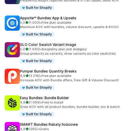
Frequently bought together bundles & in cart upsell, boost AOV
Built for Shopify
Appstle℠ Bundles App & Upsells
na 5 gwiazdek
5,0
(1 003)
•
Free plan available
Łączna liczba recenzji: 1003
Maximize AOV with bundles, volume discount, upsells & BOGO
Built for Shopify
GLO Color Swatch Variant Image
na 5 gwiazdek
5,0
(1 690)
•
Bezpłatny plan jest dostępny
Łączna liczba recenzji: 1690
Group products as variants, show variants as color swatches
Built for Shopify
Pumper Bundles Quantity Breaks
na 5 gwiazdek
4,9
(3 218)
•
Free plan available
Łączna liczba recenzji: 3218
Increase AOV with Bundle offers, Free Gift & Volume Discount!
Built for Shopify
Easy Bundles: Bundle Builder
na 5 gwiazdek
4,9
(1 099)
•
Free to install
Łączna liczba recenzji: 1099
Grow AOV with all product bundles, bundle builder, mix & match
Built for Shopify
SMART Bundles Rabaty Ilościowe
na 5 gwiazdek
4,9
(265)
•
Gratis
Łączna liczba recenzji: 265