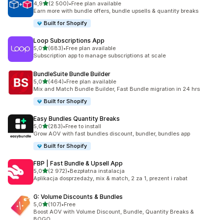
na 5 gwiazdek
4,9
(2 500)
•
Free plan available
Łączna liczba recenzji: 2500
Earn more with bundle offers, bundle upsells & quantity breaks
Built for Shopify
Loop Subscriptions App
na 5 gwiazdek
5,0
(683)
•
Free plan available
Łączna liczba recenzji: 683
Subscription app to manage subscriptions at scale
BundleSuite Bundle Builder
na 5 gwiazdek
5,0
(464)
•
Free plan available
Łączna liczba recenzji: 464
Mix and Match Bundle Builder, Fast Bundle migration in 24 hrs
Built for Shopify
Easy Bundles Quantity Breaks
na 5 gwiazdek
5,0
(283)
•
Free to install
Łączna liczba recenzji: 283
Grow AOV with fast bundles discount, bundler, bundles app
Built for Shopify
FBP | Fast Bundle & Upsell App
na 5 gwiazdek
5,0
(2 972)
•
Bezpłatna instalacja
Łączna liczba recenzji: 2972
Aplikacja dosprzedaży, mix & match, 2 za 1, prezent i rabat
G: Volume Discounts & Bundles
na 5 gwiazdek
5,0
(107)
•
Free
Łączna liczba recenzji: 107
Boost AOV with Volume Discount, Bundle, Quantity Breaks &
BOGO