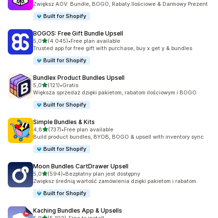
Zwiększ AOV: Bundle, BOGO, Rabaty Ilościowe & Darmowy Prezent
Built for Shopify
BOGOS: Free Gift Bundle Upsell
na 5 gwiazdek
5,0
(4 045)
•
Free plan available
Łączna liczba recenzji: 4045
Trusted app for free gift with purchase, buy x get y & bundles
Built for Shopify
Bundlex Product Bundles Upsell
na 5 gwiazdek
5,0
(121)
•
Gratis
Łączna liczba recenzji: 121
Większa sprzedaż dzięki pakietom, rabatom ilościowym i BOGO
Built for Shopify
Simple Bundles & Kits
na 5 gwiazdek
4,8
(737)
•
Free plan available
Łączna liczba recenzji: 737
Build product bundles, BYOB, BOGO & upsell with inventory sync
Built for Shopify
Moon Bundles CartDrawer Upsell
na 5 gwiazdek
5,0
(594)
•
Bezpłatny plan jest dostępny
Łączna liczba recenzji: 594
Zwiększ średnią wartość zamówienia dzięki pakietom i rabatom.
Built for Shopify
Kaching Bundles App & Upsells
na 5 gwiazdek