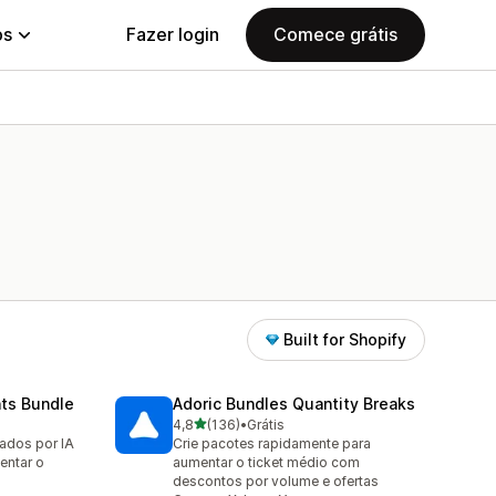
ps
Fazer login
Comece grátis
Built for Shopify
nts Bundle
Adoric Bundles Quantity Breaks
de 5 estrelas
4,8
(136)
•
Grátis
136 avaliações ao todo
ados por IA
Crie pacotes rapidamente para
entar o
aumentar o ticket médio com
descontos por volume e ofertas