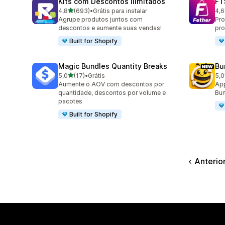
Kits com Descontos Ilimitados
FT
de 5 estrelas
4,8
(693)
•
Grátis para instalar
4,6
693 avaliações ao todo
349
Agrupe produtos juntos com
Pro
descontos e aumente suas vendas!
pr
Built for Shopify
Magic Bundles Quantity Breaks
Bu
de 5 estrelas
5,0
(17)
•
Grátis
5,0
17 avaliações ao todo
20 
Aumente o AOV com descontos por
App
quantidade, descontos por volume e
Bun
pacotes
Built for Shopify
Anterio