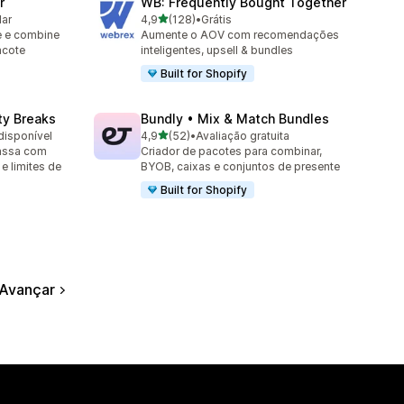
r
WB: Frequently Bought Together
de 5 estrelas
lar
4,9
(128)
•
Grátis
128 avaliações ao todo
e e combine
Aumente o AOV com recomendações
acote
inteligentes, upsell & bundles
Built for Shopify
ty Breaks
Bundly • Mix & Match Bundles
de 5 estrelas
disponível
4,9
(52)
•
Avaliação gratuita
52 avaliações ao todo
assa com
Criador de pacotes para combinar,
e limites de
BYOB, caixas e conjuntos de presente
Built for Shopify
Avançar