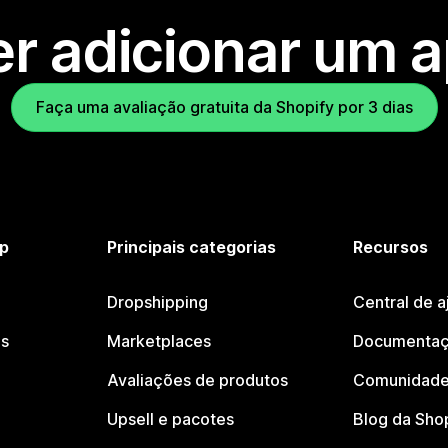
r adicionar um 
Faça uma avaliação gratuita da Shopify por 3 dias
p
Principais categorias
Recursos
Dropshipping
Central de a
os
Marketplaces
Documentaç
Avaliações de produtos
Comunidade
Upsell e pacotes
Blog da Sho