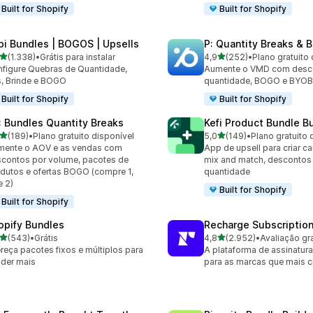
Built for Shopify
Built for Shopify
pi Bundles | BOGOS | Upsells
P: Quantity Breaks &
de 5 estrelas
de 5 estrelas
(1.338)
•
Grátis para instalar
4,9
(252)
•
Plano gratuito 
8 avaliações ao todo
252 avaliações ao todo
figure Quebras de Quantidade,
Aumente o VMD com desc
s, Brinde e BOGO
quantidade, BOGO e BYOB
Built for Shopify
Built for Shopify
: Bundles Quantity Breaks
Kefi Product Bundle Bu
de 5 estrelas
de 5 estrelas
(189)
•
Plano gratuito disponível
5,0
(149)
•
Plano gratuito 
 avaliações ao todo
149 avaliações ao todo
mente o AOV e as vendas com
App de upsell para criar c
contos por volume, pacotes de
mix and match, descontos
dutos e ofertas BOGO (compre 1,
quantidade
e 2)
Built for Shopify
Built for Shopify
opify Bundles
Recharge Subscriptio
de 5 estrelas
de 5 estrelas
(543)
•
Grátis
4,8
(2.952)
•
Avaliação gra
 avaliações ao todo
2952 avaliações ao todo
reça pacotes fixos e múltiplos para
A plataforma de assinatura
der mais
para as marcas que mais 