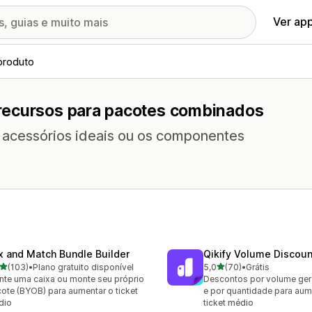
Ver ap
produto
recursos para pacotes combinados
acessórios ideais ou os componentes
x and Match Bundle Builder
Qikify Volume Discou
de 5 estrelas
de 5 estrelas
(103)
•
Plano gratuito disponível
5,0
(70)
•
Grátis
 avaliações ao todo
70 avaliações ao todo
te uma caixa ou monte seu próprio
Descontos por volume ger
ote (BYOB) para aumentar o ticket
e por quantidade para aum
dio
ticket médio