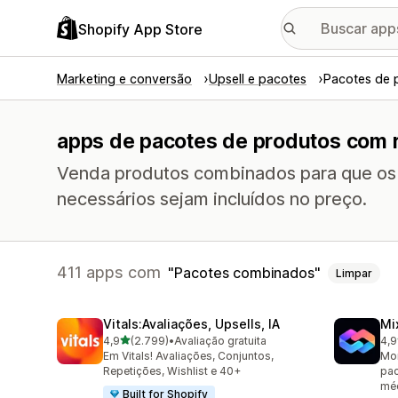
Shopify App Store
Marketing e conversão
Upsell e pacotes
Pacotes de 
apps de pacotes de produtos com 
Venda produtos combinados para que os 
necessários sejam incluídos no preço.
411 apps com
Pacotes combinados
Limpar
Vitals:Avaliações, Upsells, IA
Mi
de 5 estrelas
4,9
(2.799)
•
Avaliação gratuita
4,9
2799 avaliações ao todo
103
Em Vitals! Avaliações, Conjuntos,
Mon
Repetições, Wishlist e 40+
pac
mé
Built for Shopify