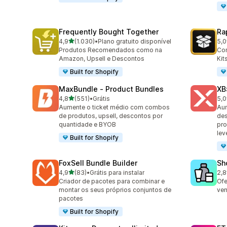
Frequently Bought Together
Ra
de 5 estrelas
4,9
(1.030)
•
Plano gratuito disponível
5,0
1030 avaliações ao todo
133
Produtos Recomendados como na
Con
Amazon, Upsell e Descontos
Kit
Built for Shopify
MaxBundle ‑ Product Bundles
XB
de 5 estrelas
4,8
(551)
•
Grátis
5,0
551 avaliações ao todo
189
Aumente o ticket médio com combos
Au
de produtos, upsell, descontos por
des
quantidade e BYOB
pro
lev
Built for Shopify
FoxSell Bundle Builder
Sh
de 5 estrelas
4,9
(83)
•
Grátis para instalar
2,8
83 avaliações ao todo
543
Criador de pacotes para combinar e
Ofe
montar os seus próprios conjuntos de
ven
pacotes
Built for Shopify