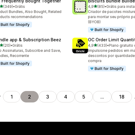
: Frequently Bought Together
Biscuits Bundle Builde
de 5 estrelas
de 5 estrelas
(349)
•
Grátis
4,9
(85)
•
Grátis para insta
 avaliações ao todo
85 avaliações ao todo
duct Bundles, Also Bought, Related
Criador de pacotes mistur
oducts recommendations
para montar seu próprio p
(BYOB)
Built for Shopify
Built for Shopify
ndle app & Subscription Beez
OC Order Limit Quanti
de 5 estrelas
de 5 estrelas
(20)
•
Grátis
4,9
(433)
•
Plano gratuito 
avaliações ao todo
433 avaliações ao todo
 Assinaturas, Subscribe and Save,
Impulsione pedidos em m
dles, Recorrente
descontos por quantidade 
compra
Built for Shopify
Built for Shopify
r
1
2
3
4
5
…
18