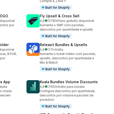
Compre X, Leve Y
Built for Shopify
 BOGO
Fly Upsell & Cross Sell
de 5 estrelas
disponível
4,9
(578)
•
Plano gratuito disponível
578 avaliações ao todo
ontos por
Aumente o VMP com pacotes,
descontos por quantidade e upsells
Built for Shopify
ilder
Releasit Bundles & Upsells
de 5 estrelas
disponível
4,9
(17)
•
Grátis
17 avaliações ao todo
aixas, BYOB,
Aumente o ticket médio com pacotes,
 por
upsells, descontos por quantidade e
Mix & Match
Built for Shopify
ns App
Koala Bundles Volume Discounts
de 5 estrelas
tuita
4,9
(765)
•
Grátis para instalar
765 avaliações ao todo
s criada
Configure descontos por quantidade,
crescem
descontos por volume e pacotes de
produtos!
Built for Shopify