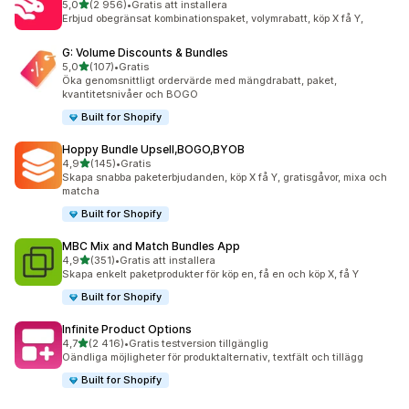
av 5 stjärnor
5,0
(2 956)
•
Gratis att installera
2956 recensioner totalt
Erbjud obegränsat kombinationspaket, volymrabatt, köp X få Y,
G: Volume Discounts & Bundles
av 5 stjärnor
5,0
(107)
•
Gratis
107 recensioner totalt
Öka genomsnittligt ordervärde med mängdrabatt, paket,
kvantitetsnivåer och BOGO
Built for Shopify
Hoppy Bundle Upsell,BOGO,BYOB
av 5 stjärnor
4,9
(145)
•
Gratis
145 recensioner totalt
Skapa snabba paketerbjudanden, köp X få Y, gratisgåvor, mixa och
matcha
Built for Shopify
MBC Mix and Match Bundles App
av 5 stjärnor
4,9
(351)
•
Gratis att installera
351 recensioner totalt
Skapa enkelt paketprodukter för köp en, få en och köp X, få Y
Built for Shopify
Infinite Product Options
av 5 stjärnor
4,7
(2 416)
•
Gratis testversion tillgänglig
2416 recensioner totalt
Oändliga möjligheter för produktalternativ, textfält och tillägg
Built for Shopify