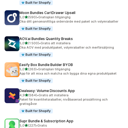
Built for Shopify
Moon Bundles CartDrawer Upsell
av 5 stjärnor
5,0
(590)
•
Gratisplan tillgänglig
590 recensioner totalt
Öka ditt genomsnittliga ordervärde med paket och volymrabatter
Built for Shopify
AOV.ai Bundles Quantity Breaks
av 5 stjärnor
5,0
(1 500)
•
Gratis att installera
1500 recensioner totalt
Öka AOV med produktpaket, volymrabatter och merförsäljning
Built for Shopify
Easify Box Bundle Builder BYOB
av 5 stjärnor
5,0
(263)
•
Gratisplan tillgänglig
263 recensioner totalt
App för att mixa och matcha och bygga dina egna produktpaket
Built for Shopify
Dealeasy: Volume Discounts App
av 5 stjärnor
4,9
(584)
•
Gratis att installera
584 recensioner totalt
Paket för kvantitetsrabatter, nivåbaserad prissättning och
gratisgåvor.
Built for Shopify
Supr Bundle & Subscription App
av 5 stjärnor
5,0
(227)
•
Gratis
227 recensioner totalt