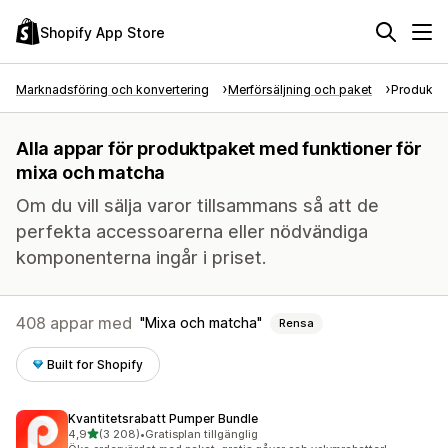
Shopify App Store
Marknadsföring och konvertering
Merförsäljning och paket
Produktp
Alla appar för produktpaket med funktioner för
mixa och matcha
Om du vill sälja varor tillsammans så att de
perfekta accessoarerna eller nödvändiga
komponenterna ingår i priset.
408 appar med
Mixa och matcha
Rensa
Built for Shopify
Kvantitetsrabatt Pumper Bundle
av 5 stjärnor
4,9
(3 208)
•
Gratisplan tillgänglig
3208 recensioner totalt