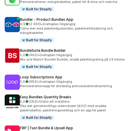
Prenumerationer, mängdrabatter, paket-kit & mixa och matcha
Built for Shopify
Bundler ‑ Product Bundles App
av 5 stjärnor
4,9
(2 493)
•
Gratisplan tillgänglig
2493 recensioner totalt
Tjäna mer med paketerbjudanden, paketmerförsäljning och
mängdrabatter
Built for Shopify
BundleSuite Bundle Builder
av 5 stjärnor
5,0
(462)
•
Gratisplan tillgänglig
462 recensioner totalt
Mix and Match Bundle Builder, snabb paketmigrering på 24 timmar
Built for Shopify
Loop Subscriptions App
av 5 stjärnor
5,0
(683)
•
Gratisplan tillgänglig
683 recensioner totalt
Prenumerationsapp för storskalig prenumerationshantering
Easy Bundles Quantity Breaks
av 5 stjärnor
5,0
(283)
•
Gratis att installera
283 recensioner totalt
Öka det genomsnittliga ordervärdet (AOV) med snabba
paketrabatter, paketeringsverktyg och en app för paket
Built for Shopify
FBP | Fast Bundle & Upsell App