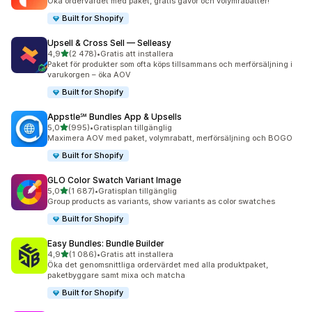
Öka ordervärdet med paket, gratis gåvor och volymrabatter!
Built for Shopify
Upsell & Cross Sell — Selleasy
av 5 stjärnor
4,9
(2 478)
•
Gratis att installera
2478 recensioner totalt
Paket för produkter som ofta köps tillsammans och merförsäljning i
varukorgen – öka AOV
Built for Shopify
Appstle℠ Bundles App & Upsells
av 5 stjärnor
5,0
(995)
•
Gratisplan tillgänglig
995 recensioner totalt
Maximera AOV med paket, volymrabatt, merförsäljning och BOGO
Built for Shopify
GLO Color Swatch Variant Image
av 5 stjärnor
5,0
(1 687)
•
Gratisplan tillgänglig
1687 recensioner totalt
Group products as variants, show variants as color swatches
Built for Shopify
Easy Bundles: Bundle Builder
av 5 stjärnor
4,9
(1 086)
•
Gratis att installera
1086 recensioner totalt
Öka det genomsnittliga ordervärdet med alla produktpaket,
paketbyggare samt mixa och matcha
Built for Shopify