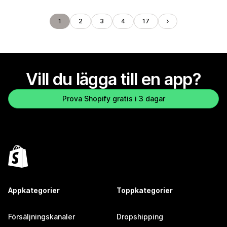
1
2
3
4
17
Vill du lägga till en app?
Prova Shopify gratis i 3 dagar
Appkategorier
Toppkategorier
Försäljningskanaler
Dropshipping