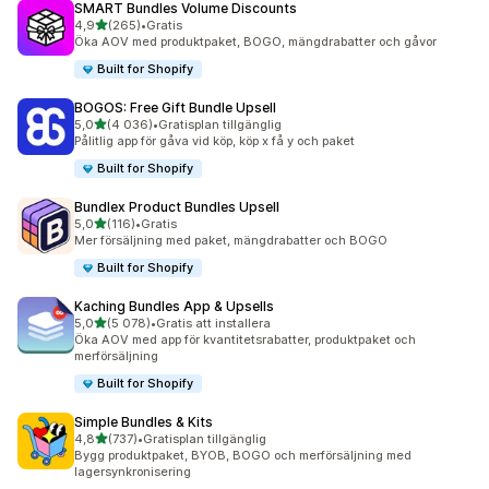
SMART Bundles Volume Discounts
av 5 stjärnor
4,9
(265)
•
Gratis
265 recensioner totalt
Öka AOV med produktpaket, BOGO, mängdrabatter och gåvor
Built for Shopify
BOGOS: Free Gift Bundle Upsell
av 5 stjärnor
5,0
(4 036)
•
Gratisplan tillgänglig
4036 recensioner totalt
Pålitlig app för gåva vid köp, köp x få y och paket
Built for Shopify
Bundlex Product Bundles Upsell
av 5 stjärnor
5,0
(116)
•
Gratis
116 recensioner totalt
Mer försäljning med paket, mängdrabatter och BOGO
Built for Shopify
Kaching Bundles App & Upsells
av 5 stjärnor
5,0
(5 078)
•
Gratis att installera
5078 recensioner totalt
Öka AOV med app för kvantitetsrabatter, produktpaket och
merförsäljning
Built for Shopify
Simple Bundles & Kits
av 5 stjärnor
4,8
(737)
•
Gratisplan tillgänglig
737 recensioner totalt
Bygg produktpaket, BYOB, BOGO och merförsäljning med
lagersynkronisering