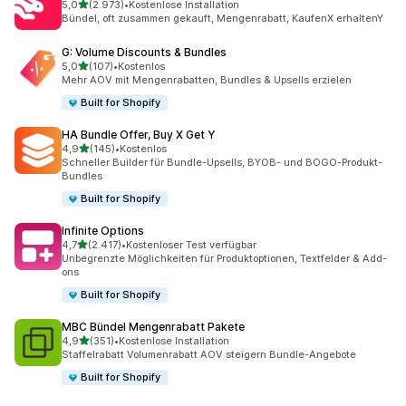
von 5 Sternen
5,0
(2.973)
•
Kostenlose Installation
2973 Rezensionen insgesamt
Bündel, oft zusammen gekauft, Mengenrabatt, KaufenX erhaltenY
G: Volume Discounts & Bundles
von 5 Sternen
5,0
(107)
•
Kostenlos
107 Rezensionen insgesamt
Mehr AOV mit Mengenrabatten, Bundles & Upsells erzielen
Built for Shopify
HA Bundle Offer, Buy X Get Y
von 5 Sternen
4,9
(145)
•
Kostenlos
145 Rezensionen insgesamt
Schneller Builder für Bundle-Upsells, BYOB- und BOGO-Produkt-
Bundles
Built for Shopify
Infinite Options
von 5 Sternen
4,7
(2.417)
•
Kostenloser Test verfügbar
2417 Rezensionen insgesamt
Unbegrenzte Möglichkeiten für Produktoptionen, Textfelder & Add-
ons
Built for Shopify
MBC Bündel Mengenrabatt Pakete
von 5 Sternen
4,9
(351)
•
Kostenlose Installation
351 Rezensionen insgesamt
Staffelrabatt Volumenrabatt AOV steigern Bundle-Angebote
Built for Shopify