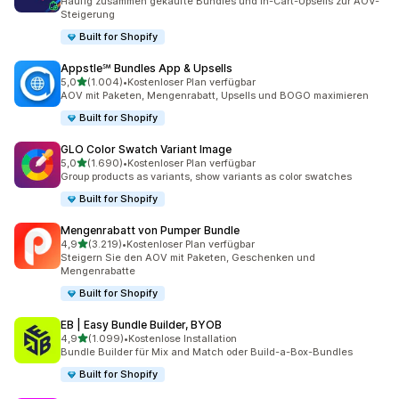
Häufig zusammen gekaufte Bundles und In-Cart-Upsells zur AOV-
Steigerung
Built for Shopify
Appstle℠ Bundles App & Upsells
von 5 Sternen
5,0
(1.004)
•
Kostenloser Plan verfügbar
1004 Rezensionen insgesamt
AOV mit Paketen, Mengenrabatt, Upsells und BOGO maximieren
Built for Shopify
GLO Color Swatch Variant Image
von 5 Sternen
5,0
(1.690)
•
Kostenloser Plan verfügbar
1690 Rezensionen insgesamt
Group products as variants, show variants as color swatches
Built for Shopify
Mengenrabatt von Pumper Bundle
von 5 Sternen
4,9
(3.219)
•
Kostenloser Plan verfügbar
3219 Rezensionen insgesamt
Steigern Sie den AOV mit Paketen, Geschenken und
Mengenrabatte
Built for Shopify
EB | Easy Bundle Builder, BYOB
von 5 Sternen
4,9
(1.099)
•
Kostenlose Installation
1099 Rezensionen insgesamt
Bundle Builder für Mix and Match oder Build-a-Box-Bundles
Built for Shopify