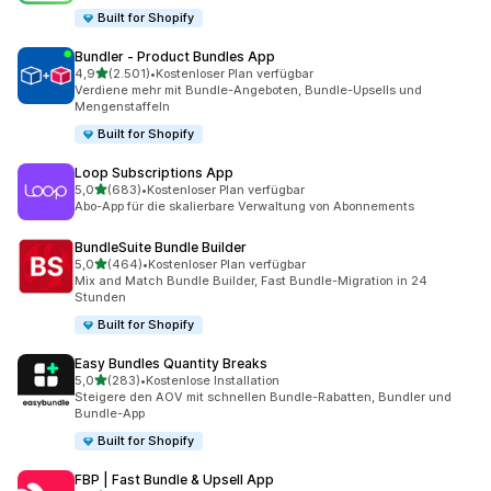
Built for Shopify
Bundler ‑ Product Bundles App
von 5 Sternen
4,9
(2.501)
•
Kostenloser Plan verfügbar
2501 Rezensionen insgesamt
Verdiene mehr mit Bundle-Angeboten, Bundle-Upsells und
Mengenstaffeln
Built for Shopify
Loop Subscriptions App
von 5 Sternen
5,0
(683)
•
Kostenloser Plan verfügbar
683 Rezensionen insgesamt
Abo-App für die skalierbare Verwaltung von Abonnements
BundleSuite Bundle Builder
von 5 Sternen
5,0
(464)
•
Kostenloser Plan verfügbar
464 Rezensionen insgesamt
Mix and Match Bundle Builder, Fast Bundle-Migration in 24
Stunden
Built for Shopify
Easy Bundles Quantity Breaks
von 5 Sternen
5,0
(283)
•
Kostenlose Installation
283 Rezensionen insgesamt
Steigere den AOV mit schnellen Bundle-Rabatten, Bundler und
Bundle-App
Built for Shopify
FBP | Fast Bundle & Upsell App