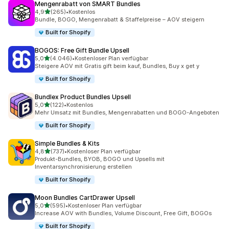
Mengenrabatt von SMART Bundles
von 5 Sternen
4,9
(265)
•
Kostenlos
265 Rezensionen insgesamt
Bundle, BOGO, Mengenrabatt & Staffelpreise – AOV steigern
Built for Shopify
BOGOS: Free Gift Bundle Upsell
von 5 Sternen
5,0
(4.046)
•
Kostenloser Plan verfügbar
4046 Rezensionen insgesamt
Steigere AOV mit Gratis gift beim kauf, Bundles, Buy x get y
Built for Shopify
Bundlex Product Bundles Upsell
von 5 Sternen
5,0
(122)
•
Kostenlos
122 Rezensionen insgesamt
Mehr Umsatz mit Bundles, Mengenrabatten und BOGO-Angeboten
Built for Shopify
Simple Bundles & Kits
von 5 Sternen
4,8
(737)
•
Kostenloser Plan verfügbar
737 Rezensionen insgesamt
Produkt-Bundles, BYOB, BOGO und Upsells mit
Inventarsynchronisierung erstellen
Built for Shopify
Moon Bundles CartDrawer Upsell
von 5 Sternen
5,0
(595)
•
Kostenloser Plan verfügbar
595 Rezensionen insgesamt
Increase AOV with Bundles, Volume Discount, Free Gift, BOGOs
Built for Shopify