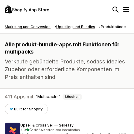
Shopify App Store
Marketing und Conversion
Upselling und Bundles
Produktbündelung
Alle produkt-bundle-apps mit Funktionen für
multipacks
Verkaufe gebündelte Produkte, sodass ideales
Zubehör oder erforderliche Komponenten im
Preis enthalten sind.
411 Apps mit
Multipacks
Löschen
Built for Shopify
Upsell & Cross Sell — Selleasy
von 5 Sternen
4,9
(2.485)
•
Kostenlose Installation
2485 Rezensionen insgesamt