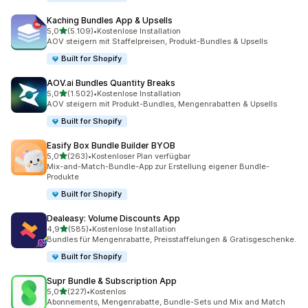
Kaching Bundles App & Upsells
von 5 Sternen
5,0
(5.109)
•
Kostenlose Installation
5109 Rezensionen insgesamt
AOV steigern mit Staffelpreisen, Produkt-Bundles & Upsells
Built for Shopify
AOV.ai Bundles Quantity Breaks
von 5 Sternen
5,0
(1.502)
•
Kostenlose Installation
1502 Rezensionen insgesamt
AOV steigern mit Produkt-Bundles, Mengenrabatten & Upsells
Built for Shopify
Easify Box Bundle Builder BYOB
von 5 Sternen
5,0
(263)
•
Kostenloser Plan verfügbar
263 Rezensionen insgesamt
Mix-and-Match-Bundle-App zur Erstellung eigener Bundle-
Produkte
Built for Shopify
Dealeasy: Volume Discounts App
von 5 Sternen
4,9
(585)
•
Kostenlose Installation
585 Rezensionen insgesamt
Bundles für Mengenrabatte, Preisstaffelungen & Gratisgeschenke.
Built for Shopify
Supr Bundle & Subscription App
von 5 Sternen
5,0
(227)
•
Kostenlos
227 Rezensionen insgesamt
Abonnements, Mengenrabatte, Bundle-Sets und Mix and Match