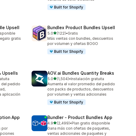
Built for Shopify
le Upsell
Bundlex Product Bundles Upsell
de 5 estrellas
isponible
5.0
(122)
•
Gratis
122 reseñas en total
galo gratis
Más ventas con bundles, descuentos
por volumen y ofertas BOGO
Built for Shopify
 Upsells
AOV.ai Bundles Quantity Breaks
de 5 estrellas
atuita
5.0
(1,504)
•
Instalación gratuita
1504 reseñas en total
 del pedido
Aumenta el valor promedio del pedido
ad,
con packs de productos, descuentos
a aplicación
por volumen y ventas adicionales
Built for Shopify
ption App
Bundler ‑ Product Bundles App
de 5 estrellas
4.9
(2,499)
•
Plan gratis disponible
2499 reseñas en total
s por
Gana más con ofertas de paquetes,
opciones
ventas adicionales de paquetes y