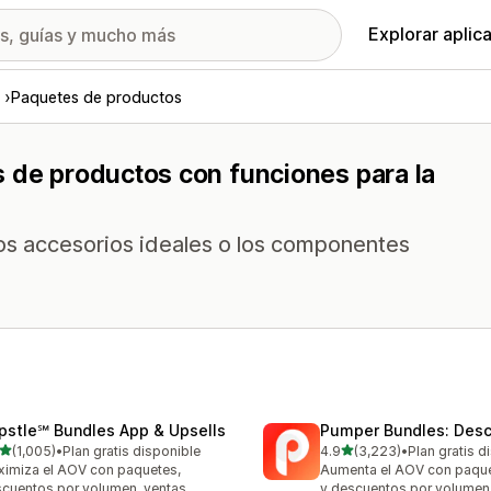
Explorar aplic
Paquetes de productos
s de productos con funciones para la
s accesorios ideales o los componentes
pstle℠ Bundles App & Upsells
Pumper Bundles: Des
de 5 estrellas
de 5 estrellas
(1,005)
•
Plan gratis disponible
4.9
(3,223)
•
Plan gratis d
5 reseñas en total
3223 reseñas en total
imiza el AOV con paquetes,
Aumenta el AOV con paque
cuentos por volumen, ventas
y descuentos por volumen