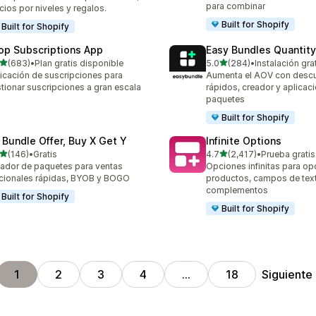
para combinar
cios por niveles y regalos.
Built for Shopify
Built for Shopify
op Subscriptions App
Easy Bundles Quantity
de 5 estrellas
de 5 estrellas
(683)
•
Plan gratis disponible
5.0
(284)
•
Instalación gra
 reseñas en total
284 reseñas en total
icación de suscripciones para
Aumenta el AOV con desc
tionar suscripciones a gran escala
rápidos, creador y aplicac
paquetes
Built for Shopify
 Bundle Offer, Buy X Get Y
Infinite Options
de 5 estrellas
de 5 estrellas
(146)
•
Gratis
4.7
(2,417)
•
Prueba gratis
 reseñas en total
2417 reseñas en total
ador de paquetes para ventas
Opciones infinitas para op
cionales rápidas, BYOB y BOGO
productos, campos de tex
complementos
Built for Shopify
Built for Shopify
Siguiente
1
2
3
4
…
18