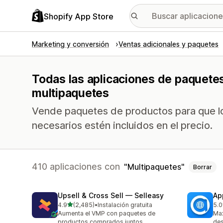
Shopify App Store
Marketing y conversión
Ventas adicionales y paquetes
Todas las aplicaciones de paquete
multipaquetes
Vende paquetes de productos para que lo
necesarios estén incluidos en el precio.
410 aplicaciones con
Multipaquetes
Borrar
Upsell & Cross Sell — Selleasy
Ap
de 5 estrellas
4.9
(2,485)
•
Instalación gratuita
5.0
2485 reseñas en total
100
Aumenta el VMP con paquetes de
Max
productos comprados juntos
des