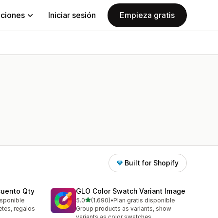
aciones
Iniciar sesión
Empieza gratis
Built for Shopify
cuento Qty
GLO Color Swatch Variant Image
de 5 estrellas
isponible
5.0
(1,690)
•
Plan gratis disponible
1690 reseñas en total
tes, regalos
Group products as variants, show
variants as color swatches