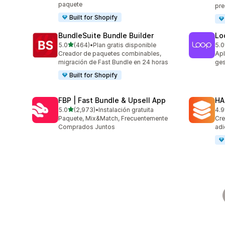
paquete
pre
Built for Shopify
BundleSuite Bundle Builder
Lo
de 5 estrellas
5.0
(464)
•
Plan gratis disponible
5.0
464 reseñas en total
683
Creador de paquetes combinables,
Apl
migración de Fast Bundle en 24 horas
ges
Built for Shopify
FBP | Fast Bundle & Upsell App
HA
de 5 estrellas
5.0
(2,973)
•
Instalación gratuita
4.9
2973 reseñas en total
146
Paquete, Mix&Match, Frecuentemente
Cre
Comprados Juntos
adi