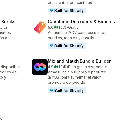
descuentos por cantidad
Built for Shopify
 Breaks
G: Volume Discounts & Bundles
de 5 estrellas
tuita
5.0
(107)
•
Gratis
107 reseñas en total
uentos
Aumenta el AOV con descuentos,
ión de
bundles, regalos y upsells
Built for Shopify
Mix and Match Bundle Builder
de 5 estrellas
 disponible
4.9
(104)
•
Plan gratis disponible
104 reseñas en total
ciones de
Arma tu caja o tu propio paquete
to y
(BYOB) para aumentar el valor
promedio del pedido
Built for Shopify