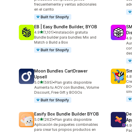
frecuentemente y ventas adicionales
adi
en el carrito
Built for Shopify
EB | Easy Bundle Builder, BYOB
SM
de 5 estrellas
4.9
(1,101)
•
Instalación gratuita
Di
1101 reseñas en total
Bundle builder para bundles Mix and
4.9
265
Match o Build a Box
Aum
con
Built for Shopify
des
Moon Bundles CartDrawer
Si
Upsell
4.8
738
Cre
de 5 estrellas
5.0
(595)
•
Plan gratis disponible
595 reseñas en total
BOG
Aumenta tu AOV con Bundles, Volume
sin
Discount, Free Gift y BOGOs
Built for Shopify
Easify Box Bundle Builder BYOB
De
de 5 estrellas
5.0
(262)
•
Plan gratis disponible
Ap
262 reseñas en total
Aplicación de paquetes combinables
4.9
585
para crear tus propios productos en
Pac