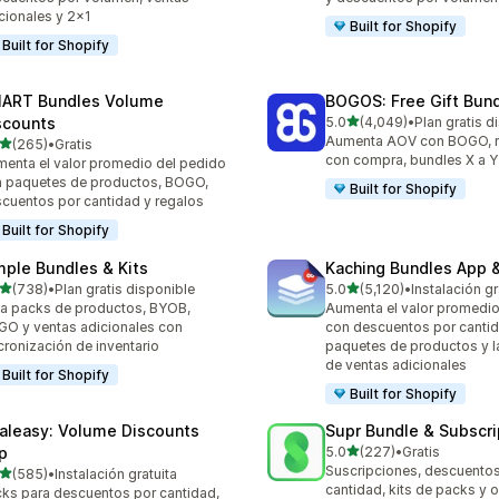
cionales y 2x1
Built for Shopify
Built for Shopify
ART Bundles Volume
BOGOS: Free Gift Bund
de 5 estrellas
scounts
5.0
(4,049)
•
Plan gratis d
4049 reseñas en total
Aumenta AOV con BOGO, re
de 5 estrellas
(265)
•
Gratis
 reseñas en total
con compra, bundles X a Y
enta el valor promedio del pedido
 paquetes de productos, BOGO,
Built for Shopify
cuentos por cantidad y regalos
Built for Shopify
mple Bundles & Kits
Kaching Bundles App &
de 5 estrellas
de 5 estrellas
(738)
•
Plan gratis disponible
5.0
(5,120)
•
Instalación gr
 reseñas en total
5120 reseñas en total
a packs de productos, BYOB,
Aumenta el valor promedio
O y ventas adicionales con
con descuentos por cantid
cronización de inventario
paquetes de productos y l
de ventas adicionales
Built for Shopify
Built for Shopify
aleasy: Volume Discounts
Supr Bundle & Subscri
de 5 estrellas
p
5.0
(227)
•
Gratis
227 reseñas en total
Suscripciones, descuento
de 5 estrellas
(585)
•
Instalación gratuita
 reseñas en total
cantidad, kits de packs y 
ks para descuentos por cantidad,