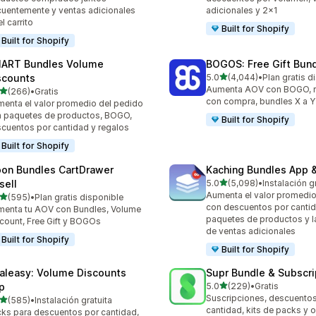
cuentemente y ventas adicionales
adicionales y 2x1
el carrito
Built for Shopify
Built for Shopify
ART Bundles Volume
BOGOS: Free Gift Bund
de 5 estrellas
scounts
5.0
(4,044)
•
Plan gratis d
4044 reseñas en total
Aumenta AOV con BOGO, re
de 5 estrellas
(266)
•
Gratis
 reseñas en total
con compra, bundles X a Y
enta el valor promedio del pedido
 paquetes de productos, BOGO,
Built for Shopify
cuentos por cantidad y regalos
Built for Shopify
on Bundles CartDrawer
Kaching Bundles App &
de 5 estrellas
sell
5.0
(5,098)
•
Instalación g
5098 reseñas en total
Aumenta el valor promedio
de 5 estrellas
(595)
•
Plan gratis disponible
 reseñas en total
con descuentos por cantid
enta tu AOV con Bundles, Volume
paquetes de productos y l
count, Free Gift y BOGOs
de ventas adicionales
Built for Shopify
Built for Shopify
aleasy: Volume Discounts
Supr Bundle & Subscri
de 5 estrellas
p
5.0
(229)
•
Gratis
229 reseñas en total
Suscripciones, descuento
de 5 estrellas
(585)
•
Instalación gratuita
 reseñas en total
cantidad, kits de packs y 
ks para descuentos por cantidad,