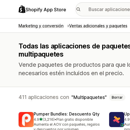
Shopify App Store
Marketing y conversión
Ventas adicionales y paquetes
Todas las aplicaciones de paquete
multipaquetes
Vende paquetes de productos para que lo
necesarios estén incluidos en el precio.
411 aplicaciones con
Multipaquetes
Borrar
Pumper Bundles: Descuento Qty
Up
de 5 estrellas
4.9
(3,216)
•
Plan gratis disponible
4.9
3216 reseñas en total
248
Aumenta el AOV con paquetes, regalos
Aum
y descuentos por volumen
pro