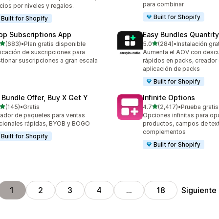
para combinar
cios por niveles y regalos.
Built for Shopify
Built for Shopify
op Subscriptions App
Easy Bundles Quantity
de 5 estrellas
de 5 estrellas
(683)
•
Plan gratis disponible
5.0
(284)
•
Instalación gra
 reseñas en total
284 reseñas en total
icación de suscripciones para
Aumenta el AOV con desc
tionar suscripciones a gran escala
rápidos en packs, creador
aplicación de packs
Built for Shopify
 Bundle Offer, Buy X Get Y
Infinite Options
de 5 estrellas
de 5 estrellas
(145)
•
Gratis
4.7
(2,417)
•
Prueba gratis
 reseñas en total
2417 reseñas en total
ador de paquetes para ventas
Opciones infinitas para op
cionales rápidas, BYOB y BOGO
productos, campos de tex
complementos
Built for Shopify
Built for Shopify
Siguiente
1
2
3
4
…
18