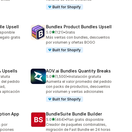
Built for Shopify
le Upsell
Bundlex Product Bundles Upsell
de 5 estrellas
isponible
5.0
(121)
•
Gratis
121 reseñas en total
galo gratis
Más ventas con bundles, descuentos
por volumen y ofertas BOGO
Built for Shopify
 Upsells
AOV.ai Bundles Quantity Breaks
de 5 estrellas
ratuita
5.0
(1,500)
•
Instalación gratuita
1500 reseñas en total
 del pedido
Aumenta el valor promedio del pedido
ad,
con packs de productos, descuentos
a aplicación
por volumen y ventas adicionales
Built for Shopify
ption App
BundleSuite Bundle Builder
de 5 estrellas
5.0
(464)
•
Plan gratis disponible
464 reseñas en total
s por
Creador de paquetes combinables,
opciones
migración de Fast Bundle en 24 horas