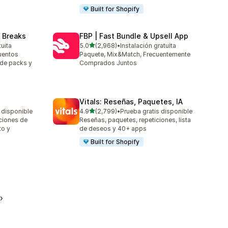
Built for Shopify
 Breaks
FBP | Fast Bundle & Upsell App
de 5 estrellas
tuita
5.0
(2,968)
•
Instalación gratuita
2968 reseñas en total
uentos
Paquete, Mix&Match, Frecuentemente
 de packs y
Comprados Juntos
Vitals: Reseñas, Paquetes, IA
de 5 estrellas
 disponible
4.9
(2,799)
•
Prueba gratis disponible
2799 reseñas en total
ciones de
Reseñas, paquetes, repeticiones, lista
to y
de deseos y 40+ apps
Built for Shopify