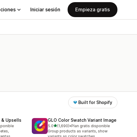
aciones
Iniciar sesión
Empieza gratis
Built for Shopify
 & Upsells
GLO Color Swatch Variant Image
de 5 estrellas
sponible
5.0
(1,690)
•
Plan gratis disponible
1690 reseñas en total
etes,
Group products as variants, show
ventas
variants as color swatches