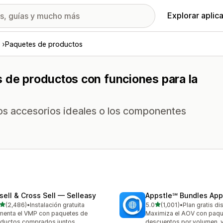
Explorar aplic
Paquetes de productos
s de productos con funciones para la
s accesorios ideales o los componentes
sell & Cross Sell — Selleasy
Appstle℠ Bundles App
de 5 estrellas
de 5 estrellas
(2,486)
•
Instalación gratuita
5.0
(1,001)
•
Plan gratis di
6 reseñas en total
1001 reseñas en total
enta el VMP con paquetes de
Maximiza el AOV con paqu
ductos comprados juntos
descuentos por volumen, 