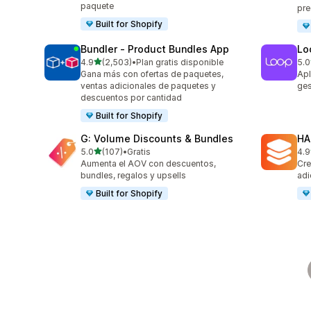
paquete
pre
Built for Shopify
Bundler ‑ Product Bundles App
Lo
de 5 estrellas
4.9
(2,503)
•
Plan gratis disponible
5.0
2503 reseñas en total
683
Gana más con ofertas de paquetes,
Apl
ventas adicionales de paquetes y
ges
descuentos por cantidad
Built for Shopify
G: Volume Discounts & Bundles
HA
de 5 estrellas
5.0
(107)
•
Gratis
4.9
107 reseñas en total
145
Aumenta el AOV con descuentos,
Cre
bundles, regalos y upsells
adi
Built for Shopify