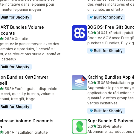
te incitative dans le panier pour
des ventes incitatives et d
menter le panier moyen
un acheté, un offert »
Built for Shopify
Built for Shopify
ART Bundles Volume
BOGOS: Free Gift Bund
étoile(s) sur 5
scounts
5,0
(4 041)
•
Forfait gratui
4041 avis au total
Boostez AOV avec Free gif
étoile(s) sur 5
(263)
•
Gratuite
 avis au total
purchase, Bundles, Buy x g
mentez le panier moyen avec des
embles de produits, 1 acheté = 1
Built for Shopify
ert, des réductions sur la quantité et
s cadeaux
Built for Shopify
on Bundles CartDrawer
Kaching Bundles App &
étoile(s) sur 5
sell
5,0
(5 086)
•
Installation g
5086 avis au total
Augmentez le panier moye
étoile(s) sur 5
(593)
•
Forfait gratuit disponible
 avis au total
application de réductions s
de cart, quantity breaks, volume
quantité, d’offres groupées
count, free gift, bogo
ventes incitatives
Built for Shopify
Built for Shopify
aleasy: Volume Discounts
Supr Bundle & Subscri
étoile(s) sur 5
p
5,0
(229)
•
Gratuite
229 avis au total
Abonnements, réductions s
étoile(s) sur 5
(584)
•
Installation gratuite