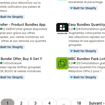
 avis au total
ensembles et panachage
embles pour réductions sur la
ntité, tarification par paliers et
Built for Shopify
eaux.
Built for Shopify
ndler ‑ Product Bundles App
Easy Bundles Quantity
étoile(s) sur 5
étoile(s) sur 5
(2 498)
•
Forfait gratuit disponible
5,0
(283)
•
Installation gra
8 avis au total
283 avis au total
nez plus grâce aux offres
Augmentez votre panier m
upées, aux ventes incitatives sur
des réductions rapides sur 
 offres et aux remises sur quantité
créateur et une application 
groupées
Built for Shopify
Built for Shopify
 Bundle Offer, Buy X Get Y
MBC Bundles Pack Lot
étoile(s) sur 5
étoile(s) sur 5
(145)
•
Gratuite
4,9
(351)
•
Installation gra
 avis au total
351 avis au total
ateur rapide d’offres groupées
Remise Quantité Prix Dégre
B, BOGO et ventes incitatives
Réduction Offre 2 pour 1
Built for Shopify
Built for Shopify
Suivant
1
2
3
4
…
18