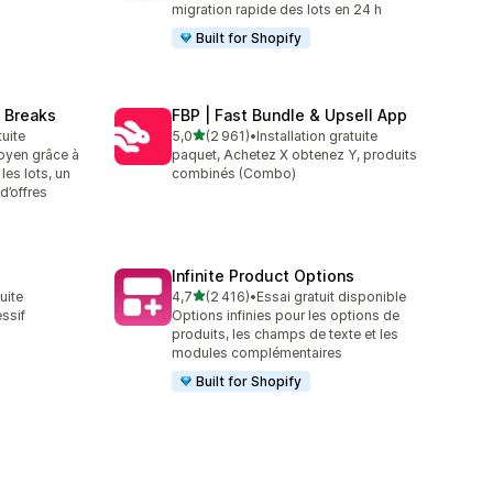
migration rapide des lots en 24 h
Built for Shopify
 Breaks
FBP | Fast Bundle & Upsell App
étoile(s) sur 5
tuite
5,0
(2 961)
•
Installation gratuite
2961 avis au total
oyen grâce à
paquet, Achetez X obtenez Y, produits
les lots, un
combinés (Combo)
d’offres
Infinite Product Options
étoile(s) sur 5
tuite
4,7
(2 416)
•
Essai gratuit disponible
2416 avis au total
ssif
Options infinies pour les options de
produits, les champs de texte et les
modules complémentaires
Built for Shopify