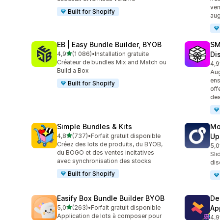
ven
Built for Shopify
aug
EB | Easy Bundle Builder, BYOB
SM
étoile(s) sur 5
4,9
(1 086)
•
Installation gratuite
Di
1086 avis au total
Créateur de bundles Mix and Match ou
4,9
263
Build a Box
Aug
ens
Built for Shopify
off
de
Simple Bundles & Kits
Mo
étoile(s) sur 5
4,8
(737)
•
Forfait gratuit disponible
Up
737 avis au total
Créez des lots de produits, du BYOB,
5,0
593
du BOGO et des ventes incitatives
Sli
avec synchronisation des stocks
dis
Built for Shopify
Easify Box Bundle Builder BYOB
De
étoile(s) sur 5
5,0
(263)
•
Forfait gratuit disponible
Ap
263 avis au total
Application de lots à composer pour
4,9