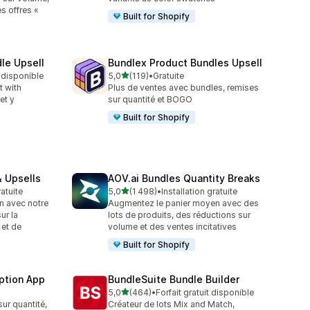
es offres «
Built for Shopify
le Upsell
Bundlex Product Bundles Upsell
étoile(s) sur 5
t disponible
5,0
(119)
•
Gratuite
119 avis au total
t with
Plus de ventes avec bundles, remises
et y
sur quantité et BOGO
Built for Shopify
 Upsells
AOV.ai Bundles Quantity Breaks
étoile(s) sur 5
ratuite
5,0
(1 498)
•
Installation gratuite
1498 avis au total
n avec notre
Augmentez le panier moyen avec des
ur la
lots de produits, des réductions sur
 et de
volume et des ventes incitatives
Built for Shopify
ption App
BundleSuite Bundle Builder
étoile(s) sur 5
5,0
(464)
•
Forfait gratuit disponible
464 avis au total
ur quantité,
Créateur de lots Mix and Match,