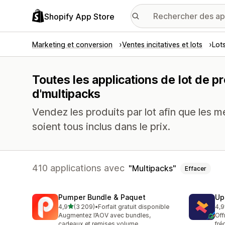
Shopify App Store
Marketing et conversion
Ventes incitatives et lots
Lot
Toutes les applications de lot de p
d'multipacks
Vendez les produits par lot afin que les m
soient tous inclus dans le prix.
410 applications avec
Multipacks
Effacer
Pumper Bundle & Paquet
Up
étoile(s) sur 5
4,9
(3 209)
•
Forfait gratuit disponible
4,9
3209 avis au total
248
Augmentez l’AOV avec bundles,
Off
cadeaux et remises volume
fré