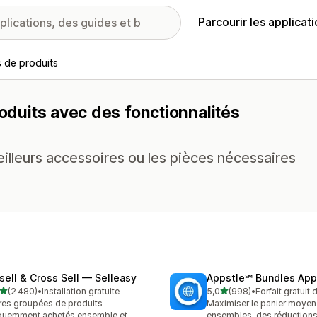
Parcourir les applicat
s de produits
roduits avec des fonctionnalités
eilleurs accessoires ou les pièces nécessaires
sell & Cross Sell — Selleasy
Appstle℠ Bundles App
étoile(s) sur 5
étoile(s) sur 5
(2 480)
•
Installation gratuite
5,0
(998)
•
Forfait gratuit
0 avis au total
998 avis au total
res groupées de produits
Maximiser le panier moyen
quemment achetés ensemble et
ensembles, des réductions