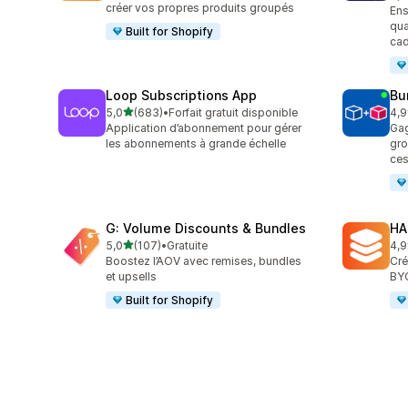
584
créer vos propres produits groupés
Ens
qua
Built for Shopify
cad
Loop Subscriptions App
Bu
étoile(s) sur 5
5,0
(683)
•
Forfait gratuit disponible
4,9
683 avis au total
249
Application d’abonnement pour gérer
Gag
les abonnements à grande échelle
gro
ces
G: Volume Discounts & Bundles
HA
étoile(s) sur 5
5,0
(107)
•
Gratuite
4,9
107 avis au total
145
Boostez l’AOV avec remises, bundles
Cré
et upsells
BYO
Built for Shopify