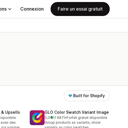
ions
Connexion
Faire un essai gratuit
Built for Shopify
 & Upsells
GLO Color Swatch Variant Image
étoile(s) sur 5
 disponible
5,0
(1 687)
•
Forfait gratuit disponible
1687 avis au total
 avec des
Group products as variants, show
 sur volume,
variants as color swatches