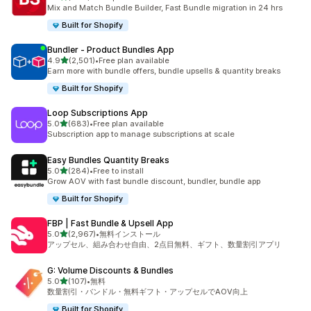
合計レビュー数：464件
Mix and Match Bundle Builder, Fast Bundle migration in 24 hrs
Built for Shopify
Bundler ‑ Product Bundles App
5つ星中
4.9
(2,501)
•
Free plan available
合計レビュー数：2501件
Earn more with bundle offers, bundle upsells & quantity breaks
Built for Shopify
Loop Subscriptions App
5つ星中
5.0
(683)
•
Free plan available
合計レビュー数：683件
Subscription app to manage subscriptions at scale
Easy Bundles Quantity Breaks
5つ星中
5.0
(284)
•
Free to install
合計レビュー数：284件
Grow AOV with fast bundle discount, bundler, bundle app
Built for Shopify
FBP | Fast Bundle & Upsell App
5つ星中
5.0
(2,967)
•
無料インストール
合計レビュー数：2967件
アップセル、組み合わせ自由、2点目無料、ギフト、数量割引アプリ
G: Volume Discounts & Bundles
5つ星中
5.0
(107)
•
無料
合計レビュー数：107件
数量割引・バンドル・無料ギフト・アップセルでAOV向上
Built for Shopify