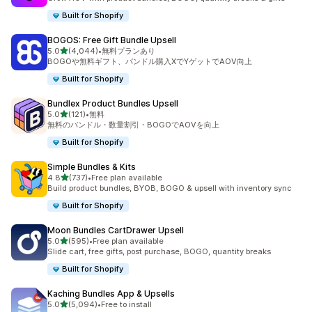
Built for Shopify
BOGOS: Free Gift Bundle Upsell
5つ星中
5.0
(4,044)
•
無料プランあり
合計レビュー数：4044件
BOGOや無料ギフト、バンドル購入XでYゲットでAOV向上
Built for Shopify
Bundlex Product Bundles Upsell
5つ星中
5.0
(121)
•
無料
合計レビュー数：121件
無料のバンドル・数量割引・BOGOでAOVを向上
Built for Shopify
Simple Bundles & Kits
5つ星中
4.8
(737)
•
Free plan available
合計レビュー数：737件
Build product bundles, BYOB, BOGO & upsell with inventory sync
Built for Shopify
Moon Bundles CartDrawer Upsell
5つ星中
5.0
(595)
•
Free plan available
合計レビュー数：595件
Slide cart, free gifts, post purchase, BOGO, quantity breaks
Built for Shopify
Kaching Bundles App & Upsells
5つ星中
5.0
(5,094)
•
Free to install
合計レビュー数：5094件