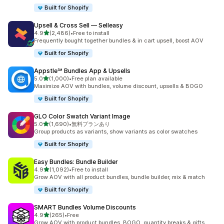
Built for Shopify
Upsell & Cross Sell — Selleasy
5つ星中
4.9
(2,486)
•
Free to install
合計レビュー数：2486件
Frequently bought together bundles & in cart upsell, boost AOV
Built for Shopify
Appstle℠ Bundles App & Upsells
5つ星中
5.0
(1,000)
•
Free plan available
合計レビュー数：1000件
Maximize AOV with bundles, volume discount, upsells & BOGO
Built for Shopify
GLO Color Swatch Variant Image
5つ星中
5.0
(1,690)
•
無料プランあり
合計レビュー数：1690件
Group products as variants, show variants as color swatches
Built for Shopify
Easy Bundles: Bundle Builder
5つ星中
4.9
(1,092)
•
Free to install
合計レビュー数：1092件
Grow AOV with all product bundles, bundle builder, mix & match
Built for Shopify
SMART Bundles Volume Discounts
5つ星中
4.9
(265)
•
Free
合計レビュー数：265件
Grow AOV with product bundles, BOGO, quantity breaks & gifts