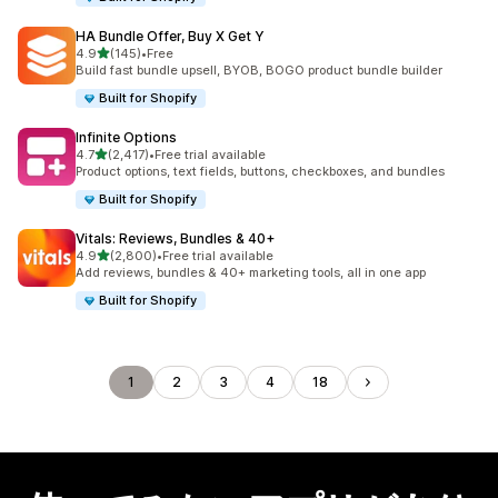
HA Bundle Offer, Buy X Get Y
5つ星中
4.9
(145)
•
Free
合計レビュー数：145件
Build fast bundle upsell, BYOB, BOGO product bundle builder
Built for Shopify
Infinite Options
5つ星中
4.7
(2,417)
•
Free trial available
合計レビュー数：2417件
Product options, text fields, buttons, checkboxes, and bundles
Built for Shopify
Vitals: Reviews, Bundles & 40+
5つ星中
4.9
(2,800)
•
Free trial available
合計レビュー数：2800件
Add reviews, bundles & 40+ marketing tools, all in one app
Built for Shopify
1
2
3
4
18