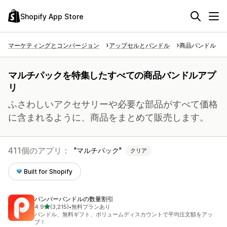
Shopify App Store
マーケティングとコンバージョン
アップセルとバンドル
商品バンドル
マルチパックを特集したすべての商品バンドルアプ
リ
ふさわしいアクセサリーや必要な部品がすべて価格
に含まれるように、商品をまとめて販売します。
411個のアプリ：
マルチパック
クリア
Built for Shopify
パンパーバンドルの数量割引
5つ星中
4.9
(3,215)
•
無料プランあり
合計レビュー数：3215件
バンドル、無料ギフト、ボリュームディスカウントで平均注文額をアッ
プ！