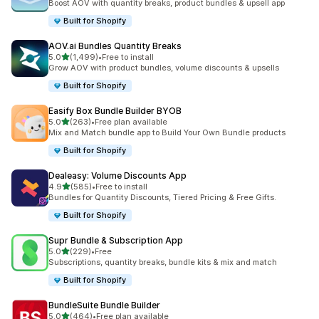
Boost AOV with quantity breaks, product bundles & upsell app
Built for Shopify
AOV.ai Bundles Quantity Breaks
5つ星中
5.0
(1,499)
•
Free to install
合計レビュー数：1499件
Grow AOV with product bundles, volume discounts & upsells
Built for Shopify
Easify Box Bundle Builder BYOB
5つ星中
5.0
(263)
•
Free plan available
合計レビュー数：263件
Mix and Match bundle app to Build Your Own Bundle products
Built for Shopify
Dealeasy: Volume Discounts App
5つ星中
4.9
(585)
•
Free to install
合計レビュー数：585件
Bundles for Quantity Discounts, Tiered Pricing & Free Gifts.
Built for Shopify
Supr Bundle & Subscription App
5つ星中
5.0
(229)
•
Free
合計レビュー数：229件
Subscriptions, quantity breaks, bundle kits & mix and match
Built for Shopify
BundleSuite Bundle Builder
5つ星中
5.0
(464)
•
Free plan available