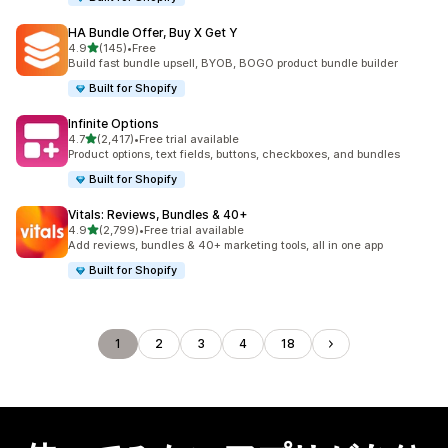
HA Bundle Offer, Buy X Get Y
5つ星中
4.9
(145)
•
Free
合計レビュー数：145件
Build fast bundle upsell, BYOB, BOGO product bundle builder
Built for Shopify
Infinite Options
5つ星中
4.7
(2,417)
•
Free trial available
合計レビュー数：2417件
Product options, text fields, buttons, checkboxes, and bundles
Built for Shopify
Vitals: Reviews, Bundles & 40+
5つ星中
4.9
(2,799)
•
Free trial available
合計レビュー数：2799件
Add reviews, bundles & 40+ marketing tools, all in one app
Built for Shopify
1
2
3
4
18