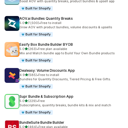
Boost AOV with quantity breaks, product bundles & upsell app
Built for Shopify
AOV.ai Bundles Quantity Breaks
5つ星中
5.0
(1,500)
•
Free to install
合計レビュー数：1500件
Grow AOV with product bundles, volume discounts & upsells
Built for Shopify
Easify Box Bundle Builder BYOB
5つ星中
5.0
(263)
•
Free plan available
合計レビュー数：263件
Mix and Match bundle app to Build Your Own Bundle products
Built for Shopify
Dealeasy: Volume Discounts App
5つ星中
4.9
(585)
•
Free to install
合計レビュー数：585件
Bundles for Quantity Discounts, Tiered Pricing & Free Gifts.
Built for Shopify
Supr Bundle & Subscription App
5つ星中
5.0
(229)
•
Free
合計レビュー数：229件
Subscriptions, quantity breaks, bundle kits & mix and match
Built for Shopify
BundleSuite Bundle Builder
5つ星中
5.0
(464)
•
Free plan available