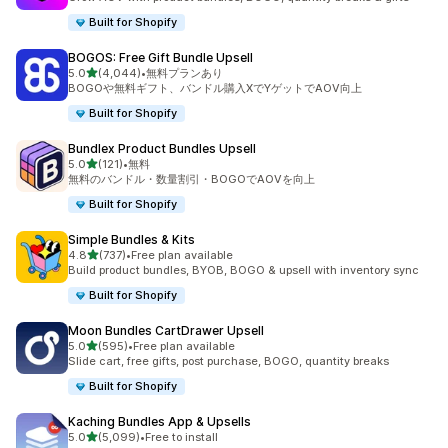
Built for Shopify
BOGOS: Free Gift Bundle Upsell
5つ星中
5.0
(4,044)
•
無料プランあり
合計レビュー数：4044件
BOGOや無料ギフト、バンドル購入XでYゲットでAOV向上
Built for Shopify
Bundlex Product Bundles Upsell
5つ星中
5.0
(121)
•
無料
合計レビュー数：121件
無料のバンドル・数量割引・BOGOでAOVを向上
Built for Shopify
Simple Bundles & Kits
5つ星中
4.8
(737)
•
Free plan available
合計レビュー数：737件
Build product bundles, BYOB, BOGO & upsell with inventory sync
Built for Shopify
Moon Bundles CartDrawer Upsell
5つ星中
5.0
(595)
•
Free plan available
合計レビュー数：595件
Slide cart, free gifts, post purchase, BOGO, quantity breaks
Built for Shopify
Kaching Bundles App & Upsells
5つ星中
5.0
(5,099)
•
Free to install
合計レビュー数：5099件