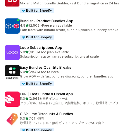
合計レビュー数：464件
Mix and Match Bundle Builder, Fast Bundle migration in 24 hrs
Built for Shopify
Bundler ‑ Product Bundles App
5つ星中
4.9
(2,503)
•
Free plan available
合計レビュー数：2503件
Earn more with bundle offers, bundle upsells & quantity breaks
Built for Shopify
Loop Subscriptions App
5つ星中
5.0
(683)
•
Free plan available
合計レビュー数：683件
Subscription app to manage subscriptions at scale
Easy Bundles Quantity Breaks
5つ星中
5.0
(284)
•
Free to install
合計レビュー数：284件
Grow AOV with fast bundles discount, bundler, bundles app
Built for Shopify
FBP | Fast Bundle & Upsell App
5つ星中
5.0
(2,968)
•
無料インストール
合計レビュー数：2968件
アップセル、組み合わせ自由、2点目無料、ギフト、数量割引アプリ
G: Volume Discounts & Bundles
5つ星中
5.0
(107)
•
無料
合計レビュー数：107件
数量割引・バンドル・無料ギフト・アップセルでAOV向上
Built for Shopify