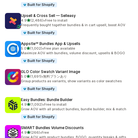
Built for Shopify
Upsell & Cross Sell — Selleasy
5つ星中
4.9
(2,486)
•
Free to install
合計レビュー数：2486件
Frequently bought together bundles & in cart upsell, boost AOV
Built for Shopify
Appstle℠ Bundles App & Upsells
5つ星中
5.0
(1,002)
•
Free plan available
合計レビュー数：1002件
Maximize AOV with bundles, volume discount, upsells & BOGO
Built for Shopify
GLO Color Swatch Variant Image
5つ星中
5.0
(1,691)
•
無料プランあり
合計レビュー数：1691件
Group products as variants, show variants as color swatches
Built for Shopify
Easy Bundles: Bundle Builder
5つ星中
4.9
(1,092)
•
Free to install
合計レビュー数：1092件
Grow AOV with all product bundles, bundle builder, mix & match
Built for Shopify
SMART Bundles Volume Discounts
5つ星中
4.9
(266)
•
Free
合計レビュー数：266件
Grow AOV with product bundles, BOGO, quantity breaks & gifts