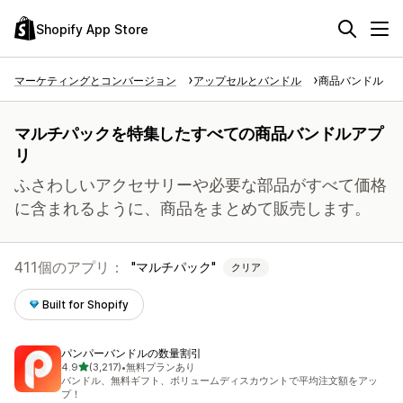
Shopify App Store
マーケティングとコンバージョン
アップセルとバンドル
商品バンドル
マルチパックを特集したすべての商品バンドルアプ
リ
ふさわしいアクセサリーや必要な部品がすべて価格
に含まれるように、商品をまとめて販売します。
411個のアプリ：
マルチパック
クリア
Built for Shopify
パンパーバンドルの数量割引
5つ星中
4.9
(3,217)
•
無料プランあり
合計レビュー数：3217件
バンドル、無料ギフト、ボリュームディスカウントで平均注文額をアッ
プ！