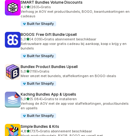
SMART Bundles Volume Discounts
van 5 sterren
4,9
(263)
•
Gratis
263 recensies in totaal
Verhoog je AOV met productbundels, BOGO, kwantumkortingen en
cadeaus
Built for Shopify
BOGOS: Free Gift Bundle Upsell
van 5 sterren
5,0
(4.039)
•
Gratis abonnement beschikbaar
4039 recensies in totaal
Betrouwbare app voor gratis cadeau bij aankoop, koop x krijg y en
bundels
Built for Shopify
Bundlex Product Bundles Upsell
van 5 sterren
5,0
(119)
•
Gratis
119 recensies in totaal
Meer omzet met bundels, staffelkortingen en BOGO-deals
Built for Shopify
Kaching Bundles App & Upsells
van 5 sterren
5,0
(5.084)
•
Gratis te installeren
5084 recensies in totaal
Verhoog de AOV met de app voor staffelkortingen, productbundels
en upsells
Built for Shopify
Simple Bundles & Kits
van 5 sterren
4,8
(737)
•
Gratis abonnement beschikbaar
737 recensies in totaal
Maak productbundels, BYOB, BOGO en upsell met