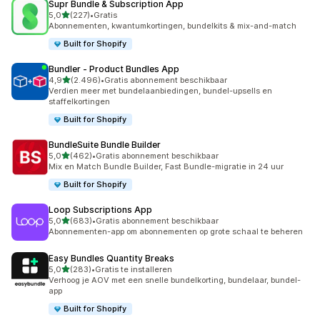
Supr Bundle & Subscription App
van 5 sterren
5,0
(227)
•
Gratis
227 recensies in totaal
Abonnementen, kwantumkortingen, bundelkits & mix-and-match
Built for Shopify
Bundler ‑ Product Bundles App
van 5 sterren
4,9
(2.496)
•
Gratis abonnement beschikbaar
2496 recensies in totaal
Verdien meer met bundelaanbiedingen, bundel-upsells en
staffelkortingen
Built for Shopify
BundleSuite Bundle Builder
van 5 sterren
5,0
(462)
•
Gratis abonnement beschikbaar
462 recensies in totaal
Mix en Match Bundle Builder, Fast Bundle-migratie in 24 uur
Built for Shopify
Loop Subscriptions App
van 5 sterren
5,0
(683)
•
Gratis abonnement beschikbaar
683 recensies in totaal
Abonnementen-app om abonnementen op grote schaal te beheren
Easy Bundles Quantity Breaks
van 5 sterren
5,0
(283)
•
Gratis te installeren
283 recensies in totaal
Verhoog je AOV met een snelle bundelkorting, bundelaar, bundel-
app
Built for Shopify