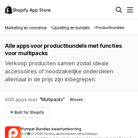
Shopify App Store
Marketing en conversie
Upselling en bundels
Productbundels
Alle apps voor productbundels met functies
voor multipacks
Verkoop producten samen zodat ideale
accessoires of noodzakelijke onderdelen
allemaal in de prijs zijn inbegrepen.
409 apps met
Multipacks
Wissen
Built for Shopify
Pumper Bundles kwantumkorting
van 5 sterren
4,9
(3.208)
•
Gratis abonnement beschikbaar
3208 recensies in totaal