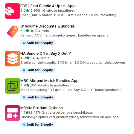
FBP | Fast Bundle & Upsell App
van 5 sterren
5,0
(2.958)
•
Gratis te installeren
2958 recensies in totaal
Upsell, Mix & Match, BOGO, Gratis cadeau & volumekorting
G: Volume Discounts & Bundles
van 5 sterren
5,0
(107)
•
Gratis
107 recensies in totaal
Verhoog AOV met volumekortingen, bundles en upsells
Built for Shopify
HA Bundle Offer, Buy X Get Y
van 5 sterren
4,9
(145)
•
Gratis
145 recensies in totaal
Snelle bundel-upsells, BYOB- en BOGO-productbundels bouwen
Built for Shopify
MBC Mix and Match Bundles App
van 5 sterren
4,9
(351)
•
Gratis te installeren
351 recensies in totaal
Maak eenvoudig '1+1 gratis'- en 'Buy X Get Y'-bundelproducten
Built for Shopify
Infinite Product Options
van 5 sterren
4,7
(2.417)
•
Gratis proefperiode beschikbaar
2417 recensies in totaal
Oneindige opties voor productopties, tekstvelden en add-ons
Built for Shopify