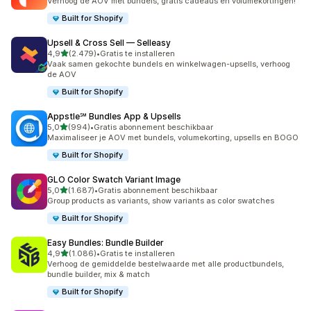
Verhoog de AOV met bundels, gratis cadeaus en volumekortingen!
Built for Shopify
Upsell & Cross Sell — Selleasy
van 5 sterren
4,9
(2.479)
•
Gratis te installeren
2479 recensies in totaal
Vaak samen gekochte bundels en winkelwagen-upsells, verhoog
de AOV
Built for Shopify
Appstle℠ Bundles App & Upsells
van 5 sterren
5,0
(994)
•
Gratis abonnement beschikbaar
994 recensies in totaal
Maximaliseer je AOV met bundels, volumekorting, upsells en BOGO
Built for Shopify
GLO Color Swatch Variant Image
van 5 sterren
5,0
(1.687)
•
Gratis abonnement beschikbaar
1687 recensies in totaal
Group products as variants, show variants as color swatches
Built for Shopify
Easy Bundles: Bundle Builder
van 5 sterren
4,9
(1.086)
•
Gratis te installeren
1086 recensies in totaal
Verhoog de gemiddelde bestelwaarde met alle productbundels,
bundle builder, mix & match
Built for Shopify