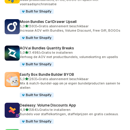
voorraadsynchronisatie
Built for Shopify
Moon Bundles CartDrawer Upsell
van 5 sterren
5,0
(593)
•
Gratis abonnement beschikbaar
593 recensies in totaal
Increase AOV with Bundles, Volume Discount, Free Gift, BOGOs
Built for Shopify
AOV.ai Bundles Quantity Breaks
van 5 sterren
5,0
(1.498)
•
Gratis te installeren
1498 recensies in totaal
Verhoog de AOV met productbundels, volumekorting en upsells
Built for Shopify
Easify Box Bundle Builder BYOB
van 5 sterren
5,0
(263)
•
Gratis abonnement beschikbaar
263 recensies in totaal
Mix & match-bundel-app om je eigen bundelproducten samen te
stellen
Built for Shopify
Dealeasy: Volume Discounts App
van 5 sterren
4,9
(584)
•
Gratis te installeren
584 recensies in totaal
Bundels voor staffelkortingen, staffelprijzen en gratis cadeaus.
Built for Shopify