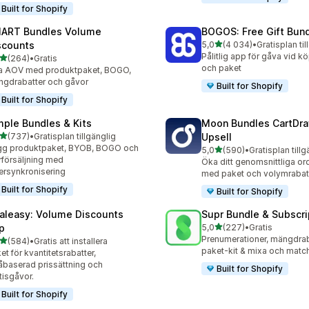
Built for Shopify
ART Bundles Volume
BOGOS: Free Gift Bund
av 5 stjärnor
scounts
5,0
(4 034)
•
Gratisplan til
4034 recensioner totalt
Pålitlig app för gåva vid kö
av 5 stjärnor
(264)
•
Gratis
 recensioner totalt
och paket
a AOV med produktpaket, BOGO,
gdrabatter och gåvor
Built for Shopify
Built for Shopify
mple Bundles & Kits
Moon Bundles CartDr
av 5 stjärnor
(737)
•
Gratisplan tillgänglig
Upsell
 recensioner totalt
gg produktpaket, BYOB, BOGO och
av 5 stjärnor
5,0
(590)
•
Gratisplan tillg
590 recensioner totalt
försäljning med
Öka ditt genomsnittliga or
ersynkronisering
med paket och volymrabat
Built for Shopify
Built for Shopify
aleasy: Volume Discounts
Supr Bundle & Subscri
av 5 stjärnor
p
5,0
(227)
•
Gratis
227 recensioner totalt
Prenumerationer, mängdrab
av 5 stjärnor
(584)
•
Gratis att installera
 recensioner totalt
paket-kit & mixa och matc
et för kvantitetsrabatter,
åbaserad prissättning och
Built for Shopify
tisgåvor.
Built for Shopify