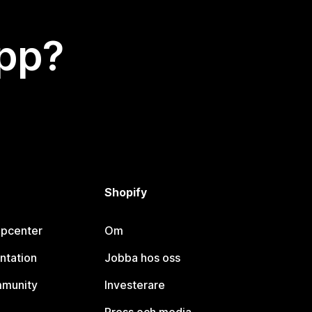
app?
Shopify
lpcenter
Om
ntation
Jobba hos oss
mmunity
Investerare