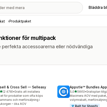
Bläddra b
ket
Produktpaket
nktioner för multipack
 de perfekta accessoarerna eller nödvändiga
sell & Cross Sell — Selleasy
Appstle℠ Bundles App
av 5 stjärnor
av 5 stjärnor
(2 478)
•
Gratis att installera
5,0
(995)
•
Gratisplan tillg
8 recensioner totalt
995 recensioner totalt
et för produkter som ofta köps
Maximera AOV med paket,
lsammans och merförsäljning i
volymrabatt, merförsäljni
ukorgen – öka AOV
Built for Shopify