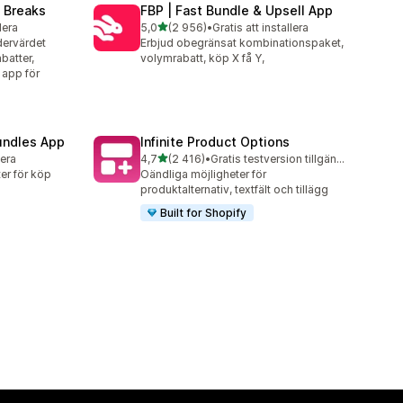
 Breaks
FBP | Fast Bundle & Upsell App
av 5 stjärnor
lera
5,0
(2 956)
•
Gratis att installera
2956 recensioner totalt
dervärdet
Erbjud obegränsat kombinationspaket,
batter,
volymrabatt, köp X få Y,
 app för
undles App
Infinite Product Options
av 5 stjärnor
lera
4,7
(2 416)
•
Gratis testversion tillgänglig
2416 recensioner totalt
er för köp
Oändliga möjligheter för
produktalternativ, textfält och tillägg
Built for Shopify