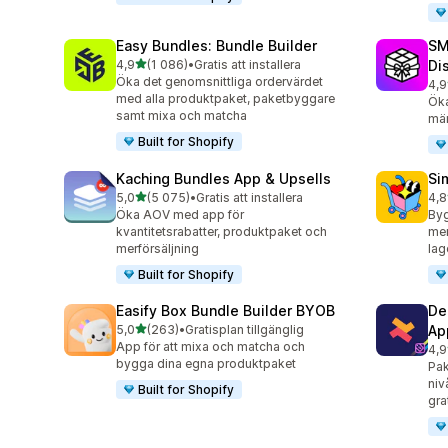
Easy Bundles: Bundle Builder
SM
av 5 stjärnor
4,9
(1 086)
•
Gratis att installera
Di
1086 recensioner totalt
Öka det genomsnittliga ordervärdet
4,9
264
med alla produktpaket, paketbyggare
Ök
samt mixa och matcha
män
Built for Shopify
Kaching Bundles App & Upsells
Si
av 5 stjärnor
5,0
(5 075)
•
Gratis att installera
4,8
5075 recensioner totalt
737
Öka AOV med app för
By
kvantitetsrabatter, produktpaket och
mer
merförsäljning
lag
Built for Shopify
Easify Box Bundle Builder BYOB
De
av 5 stjärnor
5,0
(263)
•
Gratisplan tillgänglig
Ap
263 recensioner totalt
App för att mixa och matcha och
4,9
584
bygga dina egna produktpaket
Pak
niv
Built for Shopify
gra