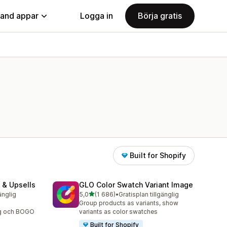
land appar
Logga in
Börja gratis
Built for Shopify
 & Upsells
GLO Color Swatch Variant Image
av 5 stjärnor
änglig
5,0
(1 686)
•
Gratisplan tillgänglig
1686 recensioner totalt
Group products as variants, show
ng och BOGO
variants as color swatches
Built for Shopify