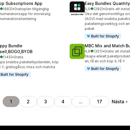
op Subscriptions App
Easy Bundles Quantity
av 5 stjärnor
av 5 stjärnor
(682)
•
Gratisplan tillgänglig
5,0
(282)
•
Gratis att instal
 recensioner totalt
282 recensioner totalt
numerationsapp för storskalig
Öka det genomsnittliga or
numerationshantering
(AOV) med snabba paketra
paketeringsverktyg och en
paket
Built for Shopify
ppy Bundle
MBC Mix and Match B
av 5 stjärnor
sell,BOGO,BYOB
4,9
(351)
•
Gratis att instal
351 recensioner totalt
Skapa enkelt paketprodukt
av 5 stjärnor
(145)
•
Gratis
 recensioner totalt
en, få en och köp X, få Y
pa snabba paketerbjudanden, köp
å Y, gratisgåvor, mixa och matcha
Built for Shopify
Built for Shopify
Nästa
1
2
3
4
…
17