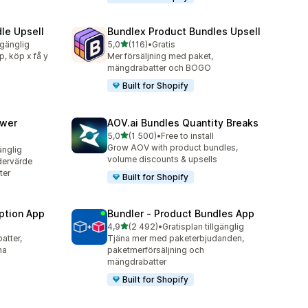
le Upsell
Bundlex Product Bundles Upsell
av 5 stjärnor
lgänglig
5,0
(116)
•
Gratis
116 recensioner totalt
p, köp x få y
Mer försäljning med paket,
mängdrabatter och BOGO
Built for Shopify
awer
AOV.ai Bundles Quantity Breaks
av 5 stjärnor
5,0
(1 500)
•
Free to install
1500 recensioner totalt
Grow AOV with product bundles,
änglig
volume discounts & upsells
dervärde
ter
Built for Shopify
ption App
Bundler ‑ Product Bundles App
av 5 stjärnor
4,9
(2 492)
•
Gratisplan tillgänglig
2492 recensioner totalt
atter,
Tjäna mer med paketerbjudanden,
ha
paketmerförsäljning och
mängdrabatter
Built for Shopify