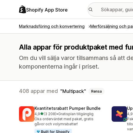
Shopify App Store
Marknadsföring och konvertering
Merförsäljning och pa
Alla appar för produktpaket med fu
Om du vill sälja varor tillsammans så att
komponenterna ingår i priset.
408 appar med
Multipack
Rensa
Kvantitetsrabatt Pumper Bundle
Up
av 5 stjärnor
4,9
(3 208)
•
Gratisplan tillgänglig
4,9
3208 recensioner totalt
247
Öka ordervärdet med paket, gratis
Pak
gåvor och volymrabatter!
til
var
Built for Shopify