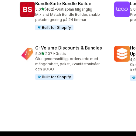
BundleSuite Bundle Builder
Lo
av 5 stjärnor
5,0
(462)
•
Gratisplan tillgänglig
5,0
462 recensioner totalt
682
Mix and Match Bundle Builder, snabb
Pre
paketmigrering på 24 timmar
pre
Built for Shopify
G: Volume Discounts & Bundles
Ho
av 5 stjärnor
5,0
(107)
•
Gratis
Up
107 recensioner totalt
Öka genomsnittligt ordervärde med
4,9
145
mängdrabatt, paket, kvantitetsnivåer
Ska
och BOGO
X f
Built for Shopify