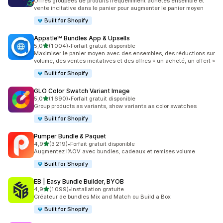
Offres groupées de produits fréquemment achetés ensemble et
vente incitative dans le panier pour augmenter le panier moyen
Built for Shopify
Appstle℠ Bundles App & Upsells
étoile(s) sur 5
5,0
(1 004)
•
Forfait gratuit disponible
1004 avis au total
Maximiser le panier moyen avec des ensembles, des réductions sur
volume, des ventes incitatives et des offres « un acheté, un offert »
Built for Shopify
GLO Color Swatch Variant Image
étoile(s) sur 5
5,0
(1 690)
•
Forfait gratuit disponible
1690 avis au total
Group products as variants, show variants as color swatches
Built for Shopify
Pumper Bundle & Paquet
étoile(s) sur 5
4,9
(3 219)
•
Forfait gratuit disponible
3219 avis au total
Augmentez l’AOV avec bundles, cadeaux et remises volume
Built for Shopify
EB | Easy Bundle Builder, BYOB
étoile(s) sur 5
4,9
(1 099)
•
Installation gratuite
1099 avis au total
Créateur de bundles Mix and Match ou Build a Box
Built for Shopify