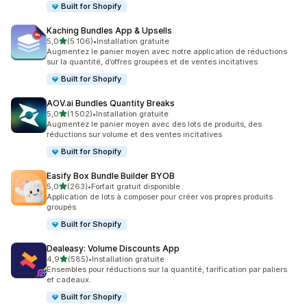
Built for Shopify
Kaching Bundles App & Upsells
étoile(s) sur 5
5,0
(5 106)
•
Installation gratuite
5106 avis au total
Augmentez le panier moyen avec notre application de réductions
sur la quantité, d’offres groupées et de ventes incitatives
Built for Shopify
AOV.ai Bundles Quantity Breaks
étoile(s) sur 5
5,0
(1 502)
•
Installation gratuite
1502 avis au total
Augmentez le panier moyen avec des lots de produits, des
réductions sur volume et des ventes incitatives
Built for Shopify
Easify Box Bundle Builder BYOB
étoile(s) sur 5
5,0
(263)
•
Forfait gratuit disponible
263 avis au total
Application de lots à composer pour créer vos propres produits
groupés
Built for Shopify
Dealeasy: Volume Discounts App
étoile(s) sur 5
4,9
(585)
•
Installation gratuite
585 avis au total
Ensembles pour réductions sur la quantité, tarification par paliers
et cadeaux.
Built for Shopify