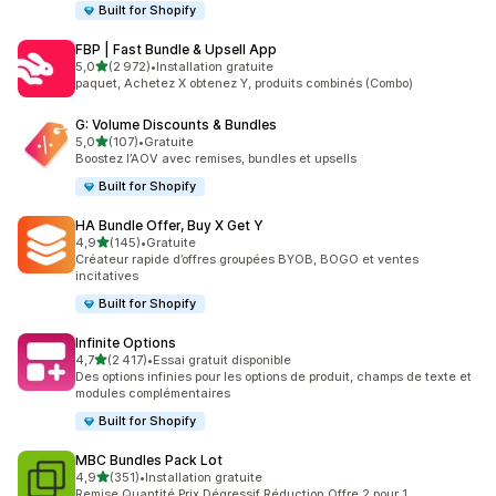
Built for Shopify
FBP | Fast Bundle & Upsell App
étoile(s) sur 5
5,0
(2 972)
•
Installation gratuite
2972 avis au total
paquet, Achetez X obtenez Y, produits combinés (Combo)
G: Volume Discounts & Bundles
étoile(s) sur 5
5,0
(107)
•
Gratuite
107 avis au total
Boostez l’AOV avec remises, bundles et upsells
Built for Shopify
HA Bundle Offer, Buy X Get Y
étoile(s) sur 5
4,9
(145)
•
Gratuite
145 avis au total
Créateur rapide d’offres groupées BYOB, BOGO et ventes
incitatives
Built for Shopify
Infinite Options
étoile(s) sur 5
4,7
(2 417)
•
Essai gratuit disponible
2417 avis au total
Des options infinies pour les options de produit, champs de texte et
modules complémentaires
Built for Shopify
MBC Bundles Pack Lot
étoile(s) sur 5
4,9
(351)
•
Installation gratuite
351 avis au total
Remise Quantité Prix Dégressif Réduction Offre 2 pour 1