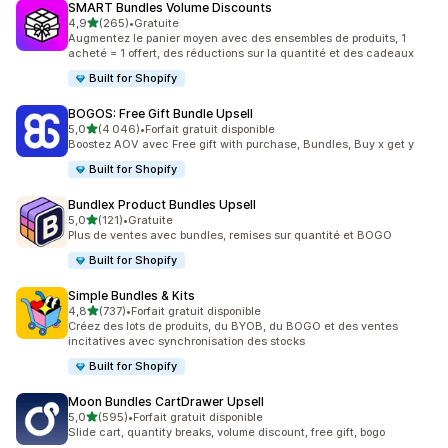
SMART Bundles Volume Discounts
étoile(s) sur 5
4,9
(265)
•
Gratuite
265 avis au total
Augmentez le panier moyen avec des ensembles de produits, 1
acheté = 1 offert, des réductions sur la quantité et des cadeaux
Built for Shopify
BOGOS: Free Gift Bundle Upsell
étoile(s) sur 5
5,0
(4 046)
•
Forfait gratuit disponible
4046 avis au total
Boostez AOV avec Free gift with purchase, Bundles, Buy x get y
Built for Shopify
Bundlex Product Bundles Upsell
étoile(s) sur 5
5,0
(121)
•
Gratuite
121 avis au total
Plus de ventes avec bundles, remises sur quantité et BOGO
Built for Shopify
Simple Bundles & Kits
étoile(s) sur 5
4,8
(737)
•
Forfait gratuit disponible
737 avis au total
Créez des lots de produits, du BYOB, du BOGO et des ventes
incitatives avec synchronisation des stocks
Built for Shopify
Moon Bundles CartDrawer Upsell
étoile(s) sur 5
5,0
(595)
•
Forfait gratuit disponible
595 avis au total
Slide cart, quantity breaks, volume discount, free gift, bogo