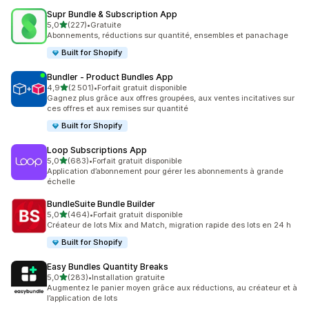
Supr Bundle & Subscription App
étoile(s) sur 5
5,0
(227)
•
Gratuite
227 avis au total
Abonnements, réductions sur quantité, ensembles et panachage
Built for Shopify
Bundler ‑ Product Bundles App
étoile(s) sur 5
4,9
(2 501)
•
Forfait gratuit disponible
2501 avis au total
Gagnez plus grâce aux offres groupées, aux ventes incitatives sur
ces offres et aux remises sur quantité
Built for Shopify
Loop Subscriptions App
étoile(s) sur 5
5,0
(683)
•
Forfait gratuit disponible
683 avis au total
Application d’abonnement pour gérer les abonnements à grande
échelle
BundleSuite Bundle Builder
étoile(s) sur 5
5,0
(464)
•
Forfait gratuit disponible
464 avis au total
Créateur de lots Mix and Match, migration rapide des lots en 24 h
Built for Shopify
Easy Bundles Quantity Breaks
étoile(s) sur 5
5,0
(283)
•
Installation gratuite
283 avis au total
Augmentez le panier moyen grâce aux réductions, au créateur et à
l’application de lots