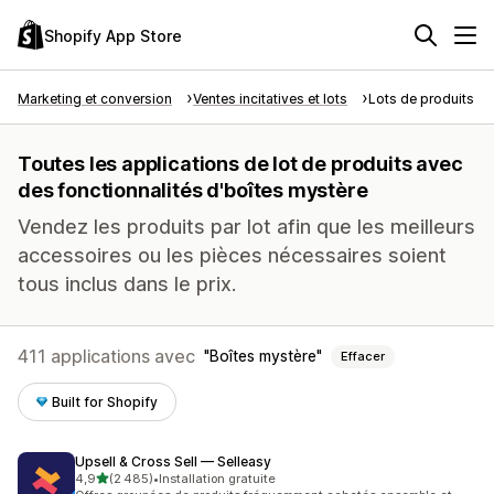
Shopify App Store
Marketing et conversion
Ventes incitatives et lots
Lots de produits
Toutes les applications de lot de produits avec
des fonctionnalités d'boîtes mystère
Vendez les produits par lot afin que les meilleurs
accessoires ou les pièces nécessaires soient
tous inclus dans le prix.
411 applications avec
Boîtes mystère
Effacer
Built for Shopify
Upsell & Cross Sell — Selleasy
étoile(s) sur 5
4,9
(2 485)
•
Installation gratuite
2485 avis au total