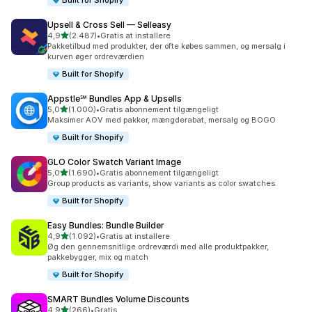
Built for Shopify
Upsell & Cross Sell — Selleasy
ud af 5 stjerner
4,9
(2.487)
•
Gratis at installere
2487 anmeldelser i alt
Pakketilbud med produkter, der ofte købes sammen, og mersalg i
kurven øger ordreværdien
Built for Shopify
Appstle℠ Bundles App & Upsells
ud af 5 stjerner
5,0
(1.000)
•
Gratis abonnement tilgængeligt
1000 anmeldelser i alt
Maksimer AOV med pakker, mængderabat, mersalg og BOGO
Built for Shopify
GLO Color Swatch Variant Image
ud af 5 stjerner
5,0
(1.690)
•
Gratis abonnement tilgængeligt
1690 anmeldelser i alt
Group products as variants, show variants as color swatches
Built for Shopify
Easy Bundles: Bundle Builder
ud af 5 stjerner
4,9
(1.092)
•
Gratis at installere
1092 anmeldelser i alt
Øg den gennemsnitlige ordreværdi med alle produktpakker,
pakkebygger, mix og match
Built for Shopify
SMART Bundles Volume Discounts
ud af 5 stjerner
4,9
(266)
•
Gratis