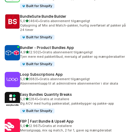
Built for Shopify
BundleSuite Bundle Builder
ud af 5 stjerner
5,0
(464)
•
Gratis abonnement tilgængeligt
464 anmeldelser i alt
Opbygning af Mix and Match-pakker, hurtig overførsel af pakker på
24 timer
Built for Shopify
Bundler ‑ Product Bundles App
ud af 5 stjerner
4,9
(2.502)
•
Gratis abonnement tilgængeligt
2502 anmeldelser i alt
Tjen mere med pakketilbud, mersalg af pakker og mængderabatter
Built for Shopify
Loop Subscriptions App
ud af 5 stjerner
5,0
(683)
•
Gratis abonnement tilgængeligt
683 anmeldelser i alt
Abonnementsapp til at administrere abonnementer i stor skala
Easy Bundles Quantity Breaks
ud af 5 stjerner
5,0
(284)
•
Gratis at installere
284 anmeldelser i alt
Øg AOV med hurtig pakkerabat, pakkebygger og pakke-app
Built for Shopify
FBP | Fast Bundle & Upsell App
ud af 5 stjerner
5,0
(2.967)
•
Gratis at installere
2967 anmeldelser i alt
Mersalgsapp, mix og match, 2 for 1, gave og mængderabat