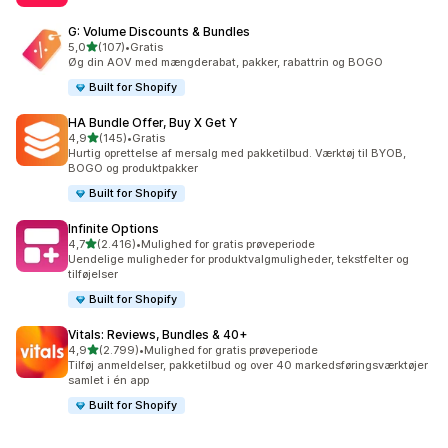
G: Volume Discounts & Bundles
ud af 5 stjerner
5,0
(107)
•
Gratis
107 anmeldelser i alt
Øg din AOV med mængderabat, pakker, rabattrin og BOGO
Built for Shopify
HA Bundle Offer, Buy X Get Y
ud af 5 stjerner
4,9
(145)
•
Gratis
145 anmeldelser i alt
Hurtig oprettelse af mersalg med pakketilbud. Værktøj til BYOB,
BOGO og produktpakker
Built for Shopify
Infinite Options
ud af 5 stjerner
4,7
(2.416)
•
Mulighed for gratis prøveperiode
2416 anmeldelser i alt
Uendelige muligheder for produktvalgmuligheder, tekstfelter og
tilføjelser
Built for Shopify
Vitals: Reviews, Bundles & 40+
ud af 5 stjerner
4,9
(2.799)
•
Mulighed for gratis prøveperiode
2799 anmeldelser i alt
Tilføj anmeldelser, pakketilbud og over 40 markedsføringsværktøjer
samlet i én app
Built for Shopify