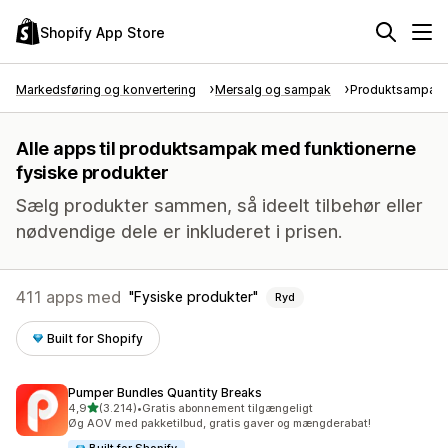
Shopify App Store
Markedsføring og konvertering
Mersalg og sampak
Produktsampak
Alle apps til produktsampak med funktionerne
fysiske produkter
Sælg produkter sammen, så ideelt tilbehør eller
nødvendige dele er inkluderet i prisen.
411 apps med
Fysiske produkter
Ryd
Built for Shopify
Pumper Bundles Quantity Breaks
ud af 5 stjerner
4,9
(3.214)
•
Gratis abonnement tilgængeligt
3214 anmeldelser i alt
Øg AOV med pakketilbud, gratis gaver og mængderabat!