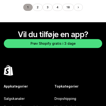
1
2
3
4
18
Vil du tilføje en app?
Prøv Shopify gratis i 3 dage
Appkategorier
Topkategorier
Salgskanaler
Dropshipping