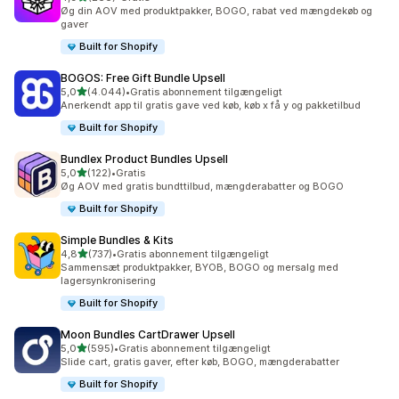
266 anmeldelser i alt
Øg din AOV med produktpakker, BOGO, rabat ved mængdekøb og
gaver
Built for Shopify
BOGOS: Free Gift Bundle Upsell
ud af 5 stjerner
5,0
(4.044)
•
Gratis abonnement tilgængeligt
4044 anmeldelser i alt
Anerkendt app til gratis gave ved køb, køb x få y og pakketilbud
Built for Shopify
Bundlex Product Bundles Upsell
ud af 5 stjerner
5,0
(122)
•
Gratis
122 anmeldelser i alt
Øg AOV med gratis bundttilbud, mængderabatter og BOGO
Built for Shopify
Simple Bundles & Kits
ud af 5 stjerner
4,8
(737)
•
Gratis abonnement tilgængeligt
737 anmeldelser i alt
Sammensæt produktpakker, BYOB, BOGO og mersalg med
lagersynkronisering
Built for Shopify
Moon Bundles CartDrawer Upsell
ud af 5 stjerner
5,0
(595)
•
Gratis abonnement tilgængeligt
595 anmeldelser i alt
Slide cart, gratis gaver, efter køb, BOGO, mængderabatter
Built for Shopify