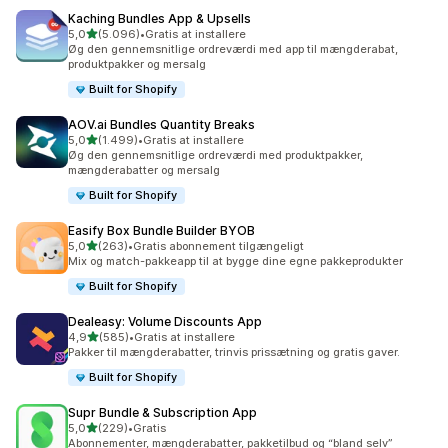
Kaching Bundles App & Upsells
ud af 5 stjerner
5,0
(5.096)
•
Gratis at installere
5096 anmeldelser i alt
Øg den gennemsnitlige ordreværdi med app til mængderabat,
produktpakker og mersalg
Built for Shopify
AOV.ai Bundles Quantity Breaks
ud af 5 stjerner
5,0
(1.499)
•
Gratis at installere
1499 anmeldelser i alt
Øg den gennemsnitlige ordreværdi med produktpakker,
mængderabatter og mersalg
Built for Shopify
Easify Box Bundle Builder BYOB
ud af 5 stjerner
5,0
(263)
•
Gratis abonnement tilgængeligt
263 anmeldelser i alt
Mix og match-pakkeapp til at bygge dine egne pakkeprodukter
Built for Shopify
Dealeasy: Volume Discounts App
ud af 5 stjerner
4,9
(585)
•
Gratis at installere
585 anmeldelser i alt
Pakker til mængderabatter, trinvis prissætning og gratis gaver.
Built for Shopify
Supr Bundle & Subscription App
ud af 5 stjerner
5,0
(229)
•
Gratis
229 anmeldelser i alt
Abonnementer, mængderabatter, pakketilbud og “bland selv”