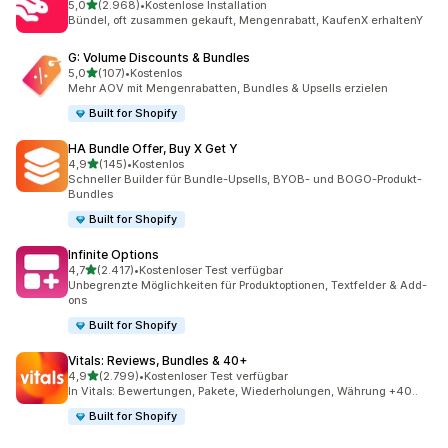
von 5 Sternen
5,0
(2.968)
•
Kostenlose Installation
2968 Rezensionen insgesamt
Bündel, oft zusammen gekauft, Mengenrabatt, KaufenX erhaltenY
G: Volume Discounts & Bundles
von 5 Sternen
5,0
(107)
•
Kostenlos
107 Rezensionen insgesamt
Mehr AOV mit Mengenrabatten, Bundles & Upsells erzielen
Built for Shopify
HA Bundle Offer, Buy X Get Y
von 5 Sternen
4,9
(145)
•
Kostenlos
145 Rezensionen insgesamt
Schneller Builder für Bundle-Upsells, BYOB- und BOGO-Produkt-
Bundles
Built for Shopify
Infinite Options
von 5 Sternen
4,7
(2.417)
•
Kostenloser Test verfügbar
2417 Rezensionen insgesamt
Unbegrenzte Möglichkeiten für Produktoptionen, Textfelder & Add-
ons
Built for Shopify
Vitals: Reviews, Bundles & 40+
von 5 Sternen
4,9
(2.799)
•
Kostenloser Test verfügbar
2799 Rezensionen insgesamt
In Vitals: Bewertungen, Pakete, Wiederholungen, Währung +40..
Built for Shopify