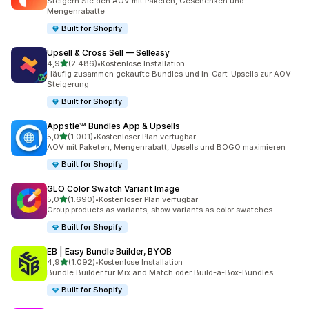
Steigern Sie den AOV mit Paketen, Geschenken und
Mengenrabatte
Built for Shopify
Upsell & Cross Sell — Selleasy
von 5 Sternen
4,9
(2.486)
•
Kostenlose Installation
2486 Rezensionen insgesamt
Häufig zusammen gekaufte Bundles und In-Cart-Upsells zur AOV-
Steigerung
Built for Shopify
Appstle℠ Bundles App & Upsells
von 5 Sternen
5,0
(1.001)
•
Kostenloser Plan verfügbar
1001 Rezensionen insgesamt
AOV mit Paketen, Mengenrabatt, Upsells und BOGO maximieren
Built for Shopify
GLO Color Swatch Variant Image
von 5 Sternen
5,0
(1.690)
•
Kostenloser Plan verfügbar
1690 Rezensionen insgesamt
Group products as variants, show variants as color swatches
Built for Shopify
EB | Easy Bundle Builder, BYOB
von 5 Sternen
4,9
(1.092)
•
Kostenlose Installation
1092 Rezensionen insgesamt
Bundle Builder für Mix and Match oder Build-a-Box-Bundles
Built for Shopify