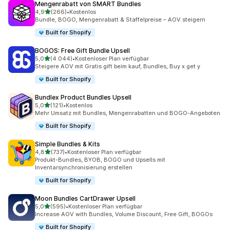
Mengenrabatt von SMART Bundles
von 5 Sternen
4,9
(266)
•
Kostenlos
266 Rezensionen insgesamt
Bundle, BOGO, Mengenrabatt & Staffelpreise – AOV steigern
Built for Shopify
BOGOS: Free Gift Bundle Upsell
von 5 Sternen
5,0
(4.044)
•
Kostenloser Plan verfügbar
4044 Rezensionen insgesamt
Steigere AOV mit Gratis gift beim kauf, Bundles, Buy x get y
Built for Shopify
Bundlex Product Bundles Upsell
von 5 Sternen
5,0
(121)
•
Kostenlos
121 Rezensionen insgesamt
Mehr Umsatz mit Bundles, Mengenrabatten und BOGO-Angeboten
Built for Shopify
Simple Bundles & Kits
von 5 Sternen
4,8
(737)
•
Kostenloser Plan verfügbar
737 Rezensionen insgesamt
Produkt-Bundles, BYOB, BOGO und Upsells mit
Inventarsynchronisierung erstellen
Built for Shopify
Moon Bundles CartDrawer Upsell
von 5 Sternen
5,0
(595)
•
Kostenloser Plan verfügbar
595 Rezensionen insgesamt
Increase AOV with Bundles, Volume Discount, Free Gift, BOGOs
Built for Shopify