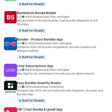
Built for Shopify
BundleSuite Bundle Builder
von 5 Sternen
5,0
(464)
•
Kostenloser Plan verfügbar
464 Rezensionen insgesamt
Mix and Match Bundle Builder, Fast Bundle-Migration in 24
Stunden
Built for Shopify
Bundler ‑ Product Bundles App
von 5 Sternen
4,9
(2.503)
•
Kostenloser Plan verfügbar
2503 Rezensionen insgesamt
Verdiene mehr mit Bundle-Angeboten, Bundle-Upsells und
Mengenstaffeln
Built for Shopify
Loop Subscriptions App
von 5 Sternen
5,0
(683)
•
Kostenloser Plan verfügbar
683 Rezensionen insgesamt
Abo-App für die skalierbare Verwaltung von Abonnements
Easy Bundles Quantity Breaks
von 5 Sternen
5,0
(284)
•
Kostenlose Installation
284 Rezensionen insgesamt
Steigere den AOV mit schnellen Bundle-Rabatten, Bundler und
Bundle-App
Built for Shopify
FBP | Fast Bundle & Upsell App