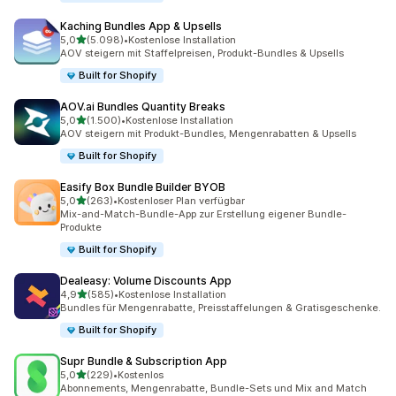
Kaching Bundles App & Upsells
von 5 Sternen
5,0
(5.098)
•
Kostenlose Installation
5098 Rezensionen insgesamt
AOV steigern mit Staffelpreisen, Produkt-Bundles & Upsells
Built for Shopify
AOV.ai Bundles Quantity Breaks
von 5 Sternen
5,0
(1.500)
•
Kostenlose Installation
1500 Rezensionen insgesamt
AOV steigern mit Produkt-Bundles, Mengenrabatten & Upsells
Built for Shopify
Easify Box Bundle Builder BYOB
von 5 Sternen
5,0
(263)
•
Kostenloser Plan verfügbar
263 Rezensionen insgesamt
Mix-and-Match-Bundle-App zur Erstellung eigener Bundle-
Produkte
Built for Shopify
Dealeasy: Volume Discounts App
von 5 Sternen
4,9
(585)
•
Kostenlose Installation
585 Rezensionen insgesamt
Bundles für Mengenrabatte, Preisstaffelungen & Gratisgeschenke.
Built for Shopify
Supr Bundle & Subscription App
von 5 Sternen
5,0
(229)
•
Kostenlos
229 Rezensionen insgesamt
Abonnements, Mengenrabatte, Bundle-Sets und Mix and Match