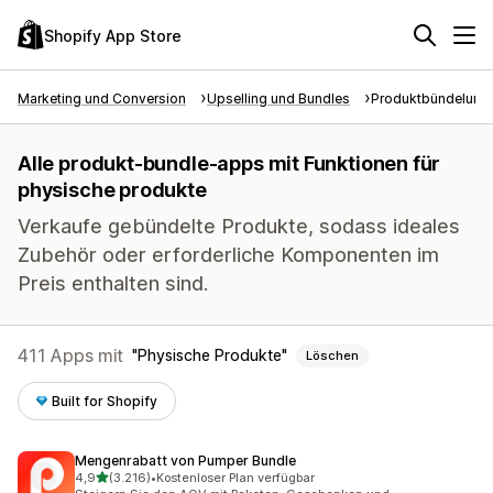
Shopify App Store
Marketing und Conversion
Upselling und Bundles
Produktbündelung
Alle produkt-bundle-apps mit Funktionen für
physische produkte
Verkaufe gebündelte Produkte, sodass ideales
Zubehör oder erforderliche Komponenten im
Preis enthalten sind.
411 Apps mit
Physische Produkte
Löschen
Built for Shopify
Mengenrabatt von Pumper Bundle
von 5 Sternen
4,9
(3.216)
•
Kostenloser Plan verfügbar
3216 Rezensionen insgesamt