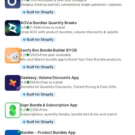
5,0
(593)
•
Bezpłatny plan jest dostępny
Łączna liczba recenzji: 593
Zwiększ średnią wartość zamówienia dzięki pakietom i rabatom.
Built for Shopify
AOV.ai Bundles Quantity Breaks
na 5 gwiazdek
5,0
(1 498)
•
Free to install
Łączna liczba recenzji: 1498
Grow AOV with product bundles, volume discounts & upsells
Built for Shopify
Easify Box Bundle Builder BYOB
na 5 gwiazdek
5,0
(263)
•
Free plan available
Łączna liczba recenzji: 263
Mix and Match bundle app to Build Your Own Bundle products
Built for Shopify
Dealeasy: Volume Discounts App
na 5 gwiazdek
4,9
(584)
•
Free to install
Łączna liczba recenzji: 584
Bundles for Quantity Discounts, Tiered Pricing & Free Gifts.
Built for Shopify
Supr Bundle & Subscription App
na 5 gwiazdek
5,0
(228)
•
Free
Łączna liczba recenzji: 228
Subscriptions, quantity breaks, bundle kits & mix and match
Built for Shopify
Bundler ‑ Product Bundles App