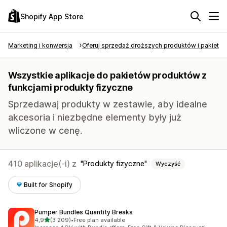
Shopify App Store
Marketing i konwersja
Oferuj sprzedaż droższych produktów i pakietó
Wszystkie aplikacje do pakietów produktów z
funkcjami produkty fizyczne
Sprzedawaj produkty w zestawie, aby idealne
akcesoria i niezbędne elementy były już
wliczone w cenę.
410 aplikacje(-i) z
Produkty fizyczne
Wyczyść
Built for Shopify
Pumper Bundles Quantity Breaks
na 5 gwiazdek
4,9
(3 209)
•
Free plan available
Łączna liczba recenzji: 3209