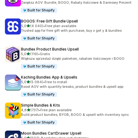
Zwiększ AOV: Bundle, BOGO, Rabaty Ilościowe & Darmowy Prezent
Built for Shopify
BOGOS: Free Gift Bundle Upsell
na 5 gwiazdek
5,0
(4 040)
•
Free plan available
Łączna liczba recenzji: 4040
Trusted app for free gift with purchase, buy x get y & bundles
Built for Shopify
Bundlex Product Bundles Upsell
na 5 gwiazdek
5,0
(119)
•
Gratis
Łączna liczba recenzji: 119
Większa sprzedaż dzięki pakietom, rabatom ilościowym i BOGO
Built for Shopify
Kaching Bundles App & Upsells
na 5 gwiazdek
5,0
(5 084)
•
Free to install
Łączna liczba recenzji: 5084
Boost AOV with quantity breaks, product bundles & upsell app
Built for Shopify
Simple Bundles & Kits
na 5 gwiazdek
4,8
(737)
•
Free plan available
Łączna liczba recenzji: 737
Build product bundles, BYOB, BOGO & upsell with inventory sync
Built for Shopify
Moon Bundles CartDrawer Upsell
na 5 gwiazdek