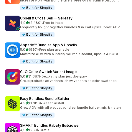
Increase AOV with Bundle offers, Free Gift & Volume Discount!
Built for Shopify
Upsell & Cross Sell — Selleasy
na 5 gwiazdek
4,9
(2 480)
•
Free to install
Łączna liczba recenzji: 2480
Frequently bought together bundles & in cart upsell, boost AOV
Built for Shopify
Appstle℠ Bundles App & Upsells
na 5 gwiazdek
5,0
(997)
•
Free plan available
Łączna liczba recenzji: 997
Maximize AOV with bundles, volume discount, upsells & BOGO
Built for Shopify
GLO Color Swatch Variant Image
na 5 gwiazdek
5,0
(1 687)
•
Bezpłatny plan jest dostępny
Łączna liczba recenzji: 1687
Group products as variants, show variants as color swatches
Built for Shopify
Easy Bundles: Bundle Builder
na 5 gwiazdek
4,9
(1 086)
•
Free to install
Łączna liczba recenzji: 1086
Grow AOV with all product bundles, bundle builder, mix & match
Built for Shopify
SMART Bundles Rabaty Ilościowe
na 5 gwiazdek
4,9
(263)
•
Gratis
Łączna liczba recenzji: 263