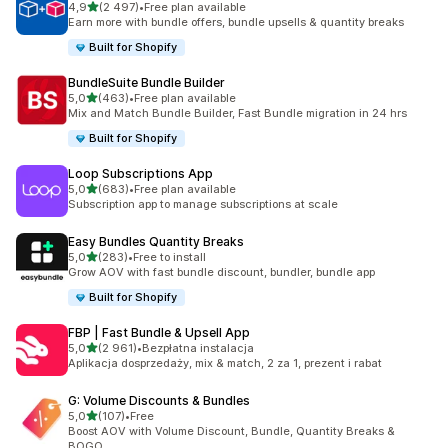
na 5 gwiazdek
4,9
(2 497)
•
Free plan available
Łączna liczba recenzji: 2497
Earn more with bundle offers, bundle upsells & quantity breaks
Built for Shopify
BundleSuite Bundle Builder
na 5 gwiazdek
5,0
(463)
•
Free plan available
Łączna liczba recenzji: 463
Mix and Match Bundle Builder, Fast Bundle migration in 24 hrs
Built for Shopify
Loop Subscriptions App
na 5 gwiazdek
5,0
(683)
•
Free plan available
Łączna liczba recenzji: 683
Subscription app to manage subscriptions at scale
Easy Bundles Quantity Breaks
na 5 gwiazdek
5,0
(283)
•
Free to install
Łączna liczba recenzji: 283
Grow AOV with fast bundle discount, bundler, bundle app
Built for Shopify
FBP | Fast Bundle & Upsell App
na 5 gwiazdek
5,0
(2 961)
•
Bezpłatna instalacja
Łączna liczba recenzji: 2961
Aplikacja dosprzedaży, mix & match, 2 za 1, prezent i rabat
G: Volume Discounts & Bundles
na 5 gwiazdek
5,0
(107)
•
Free
Łączna liczba recenzji: 107
Boost AOV with Volume Discount, Bundle, Quantity Breaks &
BOGO