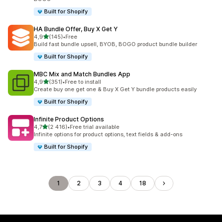
Built for Shopify
HA Bundle Offer, Buy X Get Y
na 5 gwiazdek
4,9
(145)
•
Free
Łączna liczba recenzji: 145
Build fast bundle upsell, BYOB, BOGO product bundle builder
Built for Shopify
MBC Mix and Match Bundles App
na 5 gwiazdek
4,9
(351)
•
Free to install
Łączna liczba recenzji: 351
Create buy one get one & Buy X Get Y bundle products easily
Built for Shopify
Infinite Product Options
na 5 gwiazdek
4,7
(2 416)
•
Free trial available
Łączna liczba recenzji: 2416
Infinite options for product options, text fields & add-ons
Built for Shopify
1
2
3
4
18