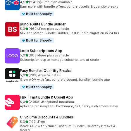
z 5 hvězd
4,9
(2 496)
•
Free plan available
Celkový počet recenzí: 2496
Earn more with bundle offers, bundle upsells & quantity breaks
Built for Shopify
BundleSuite Bundle Builder
z 5 hvězd
5,0
(462)
•
Free plan available
Celkový počet recenzí: 462
Mix and Match Bundle Builder, Fast Bundle migration in 24 hrs
Built for Shopify
Loop Subscriptions App
z 5 hvězd
5,0
(683)
•
Free plan available
Celkový počet recenzí: 683
Subscription app to manage subscriptions at scale
Easy Bundles Quantity Breaks
z 5 hvězd
5,0
(283)
•
Free to install
Celkový počet recenzí: 283
Grow AOV with fast bundle discount, bundler, bundle app
Built for Shopify
FBP | Fast Bundle & Upsell App
z 5 hvězd
5,0
(2 958)
•
Bezplatná instalace
Celkový počet recenzí: 2958
Aplikace pro navýšení, kombinace, 1+1, dárky a objemové slevy
G: Volume Discounts & Bundles
z 5 hvězd
5,0
(107)
•
Free
Celkový počet recenzí: 107
Boost AOV with Volume Discount, Bundle, Quantity Breaks &
BOGO