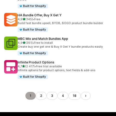
Built for Shopify
HA Bundle Offer, Buy X Get Y
z 5 hvězd
4,9
(145)
•
Free
Celkový počet recenzí: 145
Build fast bundle upsell, BYOB, BOGO product bundle builder
Built for Shopify
MBC Mix and Match Bundles App
z 5 hvězd
4,9
(351)
•
Free to install
Celkový počet recenzí: 351
Create buy one get one & Buy X Get Y bundle products easily
Built for Shopify
Infinite Product Options
z 5 hvězd
4,7
(2 417)
•
Free trial available
Celkový počet recenzí: 2417
Infinite options for product options, text fields & add-ons
Built for Shopify
1
2
3
4
18