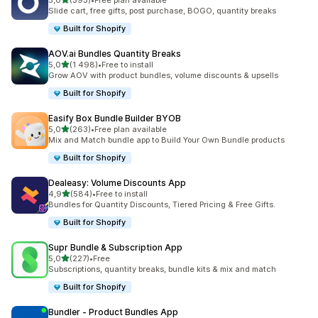
5,0
(593)
•
Free plan available
Celkový počet recenzí: 593
Slide cart, free gifts, post purchase, BOGO, quantity breaks
Built for Shopify
AOV.ai Bundles Quantity Breaks
z 5 hvězd
5,0
(1 498)
•
Free to install
Celkový počet recenzí: 1498
Grow AOV with product bundles, volume discounts & upsells
Built for Shopify
Easify Box Bundle Builder BYOB
z 5 hvězd
5,0
(263)
•
Free plan available
Celkový počet recenzí: 263
Mix and Match bundle app to Build Your Own Bundle products
Built for Shopify
Dealeasy: Volume Discounts App
z 5 hvězd
4,9
(584)
•
Free to install
Celkový počet recenzí: 584
Bundles for Quantity Discounts, Tiered Pricing & Free Gifts.
Built for Shopify
Supr Bundle & Subscription App
z 5 hvězd
5,0
(227)
•
Free
Celkový počet recenzí: 227
Subscriptions, quantity breaks, bundle kits & mix and match
Built for Shopify
Bundler ‑ Product Bundles App