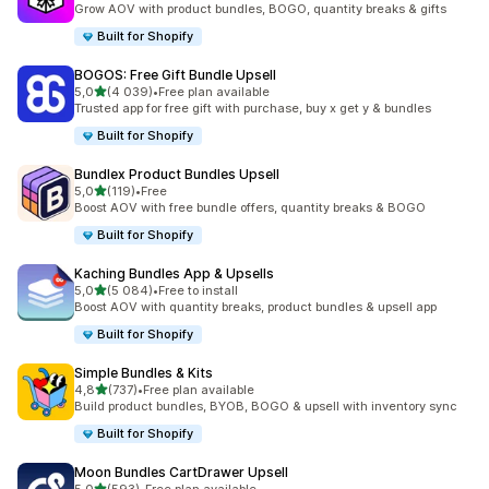
Grow AOV with product bundles, BOGO, quantity breaks & gifts
Built for Shopify
BOGOS: Free Gift Bundle Upsell
z 5 hvězd
5,0
(4 039)
•
Free plan available
Celkový počet recenzí: 4039
Trusted app for free gift with purchase, buy x get y & bundles
Built for Shopify
Bundlex Product Bundles Upsell
z 5 hvězd
5,0
(119)
•
Free
Celkový počet recenzí: 119
Boost AOV with free bundle offers, quantity breaks & BOGO
Built for Shopify
Kaching Bundles App & Upsells
z 5 hvězd
5,0
(5 084)
•
Free to install
Celkový počet recenzí: 5084
Boost AOV with quantity breaks, product bundles & upsell app
Built for Shopify
Simple Bundles & Kits
z 5 hvězd
4,8
(737)
•
Free plan available
Celkový počet recenzí: 737
Build product bundles, BYOB, BOGO & upsell with inventory sync
Built for Shopify
Moon Bundles CartDrawer Upsell
z 5 hvězd