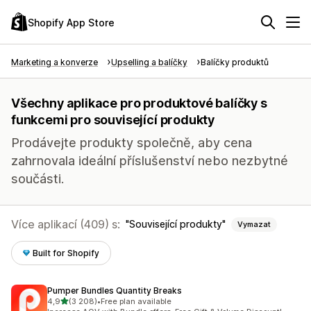
Shopify App Store
Marketing a konverze
Upselling a balíčky
Balíčky produktů
Všechny aplikace pro produktové balíčky s
funkcemi pro související produkty
Prodávejte produkty společně, aby cena
zahrnovala ideální příslušenství nebo nezbytné
součásti.
Více aplikací (409) s:
Související produkty
Vymazat
Built for Shopify
Pumper Bundles Quantity Breaks
z 5 hvězd
4,9
(3 208)
•
Free plan available
Celkový počet recenzí: 3208