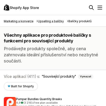
Shopify App Store
Marketing a konverze
Upselling a balíčky
Balíčky produktů
Všechny aplikace pro produktové balíčky s
funkcemi pro související produkty
Prodávejte produkty společně, aby cena
zahrnovala ideální příslušenství nebo nezbytné
součásti.
Více aplikací (411) s:
Související produkty
Vymazat
Built for Shopify
Pumper Bundles Quantity Breaks
z 5 hvězd
4,9
(3 216)
•
Free plan available
Celkový počet recenzí: 3216