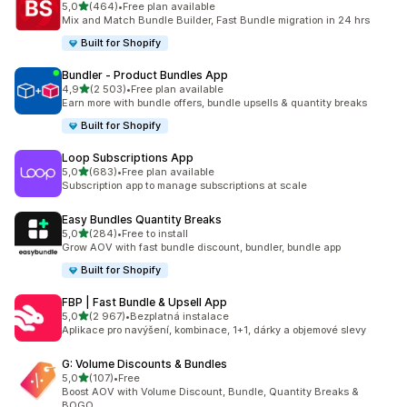
z 5 hvězd
5,0
(464)
•
Free plan available
Celkový počet recenzí: 464
Mix and Match Bundle Builder, Fast Bundle migration in 24 hrs
Built for Shopify
Bundler ‑ Product Bundles App
z 5 hvězd
4,9
(2 503)
•
Free plan available
Celkový počet recenzí: 2503
Earn more with bundle offers, bundle upsells & quantity breaks
Built for Shopify
Loop Subscriptions App
z 5 hvězd
5,0
(683)
•
Free plan available
Celkový počet recenzí: 683
Subscription app to manage subscriptions at scale
Easy Bundles Quantity Breaks
z 5 hvězd
5,0
(284)
•
Free to install
Celkový počet recenzí: 284
Grow AOV with fast bundle discount, bundler, bundle app
Built for Shopify
FBP | Fast Bundle & Upsell App
z 5 hvězd
5,0
(2 967)
•
Bezplatná instalace
Celkový počet recenzí: 2967
Aplikace pro navýšení, kombinace, 1+1, dárky a objemové slevy
G: Volume Discounts & Bundles
z 5 hvězd
5,0
(107)
•
Free
Celkový počet recenzí: 107
Boost AOV with Volume Discount, Bundle, Quantity Breaks &
BOGO