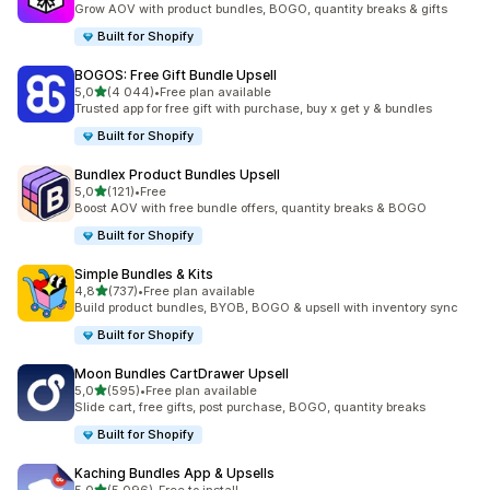
Grow AOV with product bundles, BOGO, quantity breaks & gifts
Built for Shopify
BOGOS: Free Gift Bundle Upsell
z 5 hvězd
5,0
(4 044)
•
Free plan available
Celkový počet recenzí: 4044
Trusted app for free gift with purchase, buy x get y & bundles
Built for Shopify
Bundlex Product Bundles Upsell
z 5 hvězd
5,0
(121)
•
Free
Celkový počet recenzí: 121
Boost AOV with free bundle offers, quantity breaks & BOGO
Built for Shopify
Simple Bundles & Kits
z 5 hvězd
4,8
(737)
•
Free plan available
Celkový počet recenzí: 737
Build product bundles, BYOB, BOGO & upsell with inventory sync
Built for Shopify
Moon Bundles CartDrawer Upsell
z 5 hvězd
5,0
(595)
•
Free plan available
Celkový počet recenzí: 595
Slide cart, free gifts, post purchase, BOGO, quantity breaks
Built for Shopify
Kaching Bundles App & Upsells
z 5 hvězd