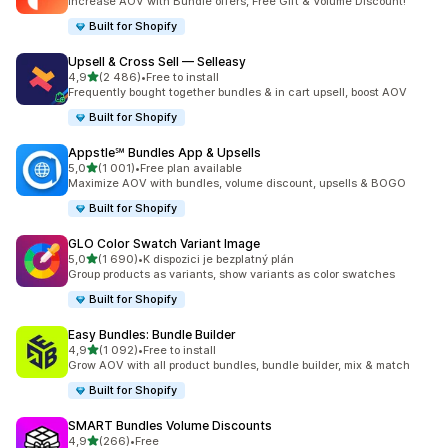
Increase AOV with Bundle offers, Free Gift & Volume Discount!
Built for Shopify
Upsell & Cross Sell — Selleasy
z 5 hvězd
4,9
(2 486)
•
Free to install
Celkový počet recenzí: 2486
Frequently bought together bundles & in cart upsell, boost AOV
Built for Shopify
Appstle℠ Bundles App & Upsells
z 5 hvězd
5,0
(1 001)
•
Free plan available
Celkový počet recenzí: 1001
Maximize AOV with bundles, volume discount, upsells & BOGO
Built for Shopify
GLO Color Swatch Variant Image
z 5 hvězd
5,0
(1 690)
•
K dispozici je bezplatný plán
Celkový počet recenzí: 1690
Group products as variants, show variants as color swatches
Built for Shopify
Easy Bundles: Bundle Builder
z 5 hvězd
4,9
(1 092)
•
Free to install
Celkový počet recenzí: 1092
Grow AOV with all product bundles, bundle builder, mix & match
Built for Shopify
SMART Bundles Volume Discounts
z 5 hvězd
4,9
(266)
•
Free
Celkový počet recenzí: 266