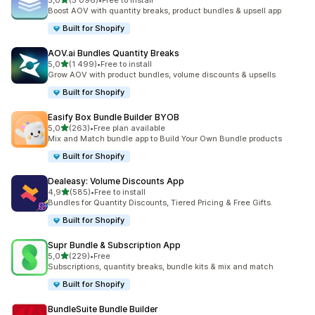
5,0
(5 096)
•
Free to install
Celkový počet recenzí: 5096
Boost AOV with quantity breaks, product bundles & upsell app
Built for Shopify
AOV.ai Bundles Quantity Breaks
z 5 hvězd
5,0
(1 499)
•
Free to install
Celkový počet recenzí: 1499
Grow AOV with product bundles, volume discounts & upsells
Built for Shopify
Easify Box Bundle Builder BYOB
z 5 hvězd
5,0
(263)
•
Free plan available
Celkový počet recenzí: 263
Mix and Match bundle app to Build Your Own Bundle products
Built for Shopify
Dealeasy: Volume Discounts App
z 5 hvězd
4,9
(585)
•
Free to install
Celkový počet recenzí: 585
Bundles for Quantity Discounts, Tiered Pricing & Free Gifts.
Built for Shopify
Supr Bundle & Subscription App
z 5 hvězd
5,0
(229)
•
Free
Celkový počet recenzí: 229
Subscriptions, quantity breaks, bundle kits & mix and match
Built for Shopify
BundleSuite Bundle Builder