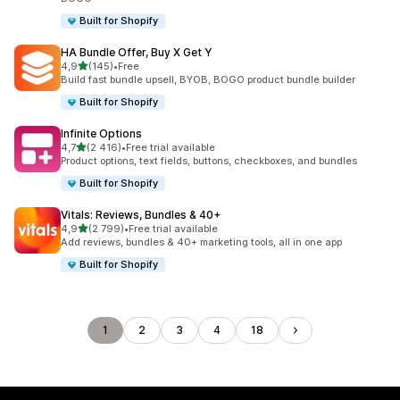
Built for Shopify
HA Bundle Offer, Buy X Get Y
z 5 hvězd
4,9
(145)
•
Free
Celkový počet recenzí: 145
Build fast bundle upsell, BYOB, BOGO product bundle builder
Built for Shopify
Infinite Options
z 5 hvězd
4,7
(2 416)
•
Free trial available
Celkový počet recenzí: 2416
Product options, text fields, buttons, checkboxes, and bundles
Built for Shopify
Vitals: Reviews, Bundles & 40+
z 5 hvězd
4,9
(2 799)
•
Free trial available
Celkový počet recenzí: 2799
Add reviews, bundles & 40+ marketing tools, all in one app
Built for Shopify
1
2
3
4
18