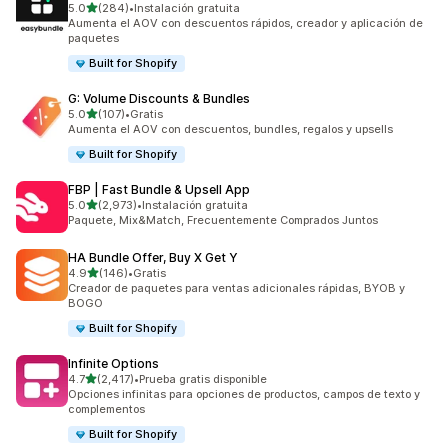
de 5 estrellas
5.0
(284)
•
Instalación gratuita
284 reseñas en total
Aumenta el AOV con descuentos rápidos, creador y aplicación de
paquetes
Built for Shopify
G: Volume Discounts & Bundles
de 5 estrellas
5.0
(107)
•
Gratis
107 reseñas en total
Aumenta el AOV con descuentos, bundles, regalos y upsells
Built for Shopify
FBP | Fast Bundle & Upsell App
de 5 estrellas
5.0
(2,973)
•
Instalación gratuita
2973 reseñas en total
Paquete, Mix&Match, Frecuentemente Comprados Juntos
HA Bundle Offer, Buy X Get Y
de 5 estrellas
4.9
(146)
•
Gratis
146 reseñas en total
Creador de paquetes para ventas adicionales rápidas, BYOB y
BOGO
Built for Shopify
Infinite Options
de 5 estrellas
4.7
(2,417)
•
Prueba gratis disponible
2417 reseñas en total
Opciones infinitas para opciones de productos, campos de texto y
complementos
Built for Shopify