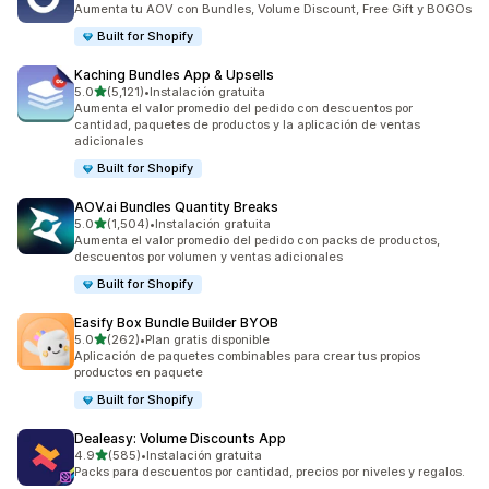
Aumenta tu AOV con Bundles, Volume Discount, Free Gift y BOGOs
Built for Shopify
Kaching Bundles App & Upsells
de 5 estrellas
5.0
(5,121)
•
Instalación gratuita
5121 reseñas en total
Aumenta el valor promedio del pedido con descuentos por
cantidad, paquetes de productos y la aplicación de ventas
adicionales
Built for Shopify
AOV.ai Bundles Quantity Breaks
de 5 estrellas
5.0
(1,504)
•
Instalación gratuita
1504 reseñas en total
Aumenta el valor promedio del pedido con packs de productos,
descuentos por volumen y ventas adicionales
Built for Shopify
Easify Box Bundle Builder BYOB
de 5 estrellas
5.0
(262)
•
Plan gratis disponible
262 reseñas en total
Aplicación de paquetes combinables para crear tus propios
productos en paquete
Built for Shopify
Dealeasy: Volume Discounts App
de 5 estrellas
4.9
(585)
•
Instalación gratuita
585 reseñas en total
Packs para descuentos por cantidad, precios por niveles y regalos.