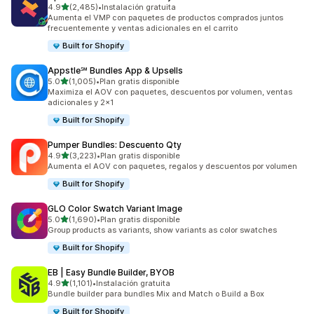
de 5 estrellas
4.9
(2,485)
•
Instalación gratuita
2485 reseñas en total
Aumenta el VMP con paquetes de productos comprados juntos
frecuentemente y ventas adicionales en el carrito
Built for Shopify
Appstle℠ Bundles App & Upsells
de 5 estrellas
5.0
(1,005)
•
Plan gratis disponible
1005 reseñas en total
Maximiza el AOV con paquetes, descuentos por volumen, ventas
adicionales y 2x1
Built for Shopify
Pumper Bundles: Descuento Qty
de 5 estrellas
4.9
(3,223)
•
Plan gratis disponible
3223 reseñas en total
Aumenta el AOV con paquetes, regalos y descuentos por volumen
Built for Shopify
GLO Color Swatch Variant Image
de 5 estrellas
5.0
(1,690)
•
Plan gratis disponible
1690 reseñas en total
Group products as variants, show variants as color swatches
Built for Shopify
EB | Easy Bundle Builder, BYOB
de 5 estrellas
4.9
(1,101)
•
Instalación gratuita
1101 reseñas en total
Bundle builder para bundles Mix and Match o Build a Box
Built for Shopify