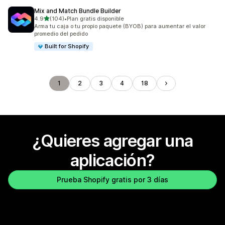
Mix and Match Bundle Builder
de 5 estrellas
4.9
(104)
•
Plan gratis disponible
104 reseñas en total
Arma tu caja o tu propio paquete (BYOB) para aumentar el valor
promedio del pedido
Built for Shopify
1
2
3
4
18
¿Quieres agregar una
aplicación?
Prueba Shopify gratis por 3 días