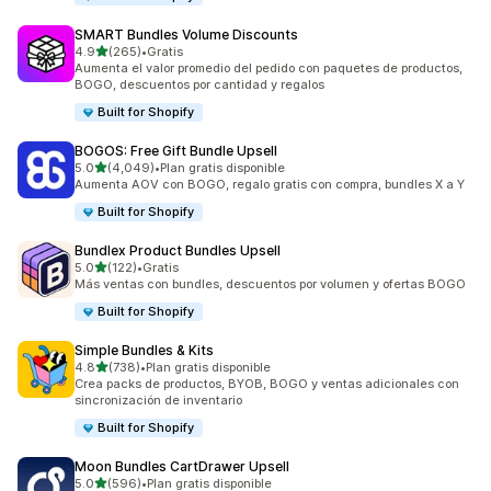
SMART Bundles Volume Discounts
de 5 estrellas
4.9
(265)
•
Gratis
265 reseñas en total
Aumenta el valor promedio del pedido con paquetes de productos,
BOGO, descuentos por cantidad y regalos
Built for Shopify
BOGOS: Free Gift Bundle Upsell
de 5 estrellas
5.0
(4,049)
•
Plan gratis disponible
4049 reseñas en total
Aumenta AOV con BOGO, regalo gratis con compra, bundles X a Y
Built for Shopify
Bundlex Product Bundles Upsell
de 5 estrellas
5.0
(122)
•
Gratis
122 reseñas en total
Más ventas con bundles, descuentos por volumen y ofertas BOGO
Built for Shopify
Simple Bundles & Kits
de 5 estrellas
4.8
(738)
•
Plan gratis disponible
738 reseñas en total
Crea packs de productos, BYOB, BOGO y ventas adicionales con
sincronización de inventario
Built for Shopify
Moon Bundles CartDrawer Upsell
de 5 estrellas
5.0
(596)
•
Plan gratis disponible
596 reseñas en total