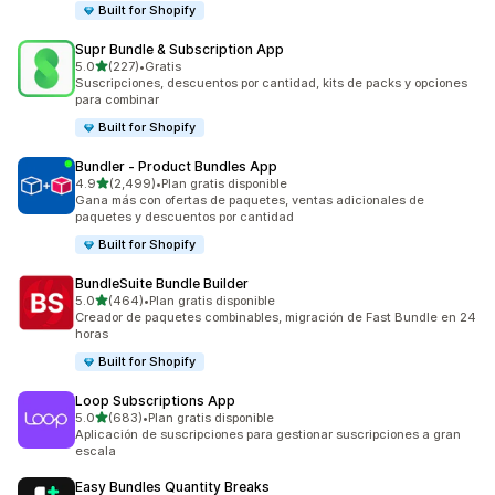
Built for Shopify
Supr Bundle & Subscription App
de 5 estrellas
5.0
(227)
•
Gratis
227 reseñas en total
Suscripciones, descuentos por cantidad, kits de packs y opciones
para combinar
Built for Shopify
Bundler ‑ Product Bundles App
de 5 estrellas
4.9
(2,499)
•
Plan gratis disponible
2499 reseñas en total
Gana más con ofertas de paquetes, ventas adicionales de
paquetes y descuentos por cantidad
Built for Shopify
BundleSuite Bundle Builder
de 5 estrellas
5.0
(464)
•
Plan gratis disponible
464 reseñas en total
Creador de paquetes combinables, migración de Fast Bundle en 24
horas
Built for Shopify
Loop Subscriptions App
de 5 estrellas
5.0
(683)
•
Plan gratis disponible
683 reseñas en total
Aplicación de suscripciones para gestionar suscripciones a gran
escala
Easy Bundles Quantity Breaks