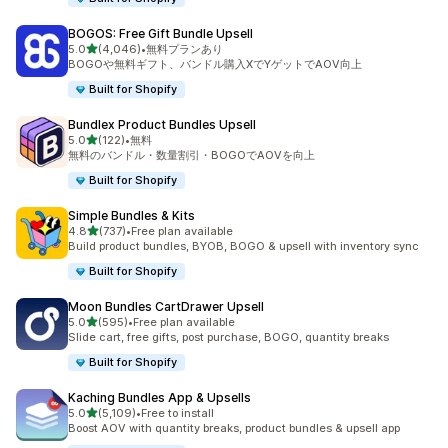
BOGOS: Free Gift Bundle Upsell
5つ星中
5.0
(4,046)
•
無料プランあり
合計レビュー数：4046件
BOGOや無料ギフト、バンドル購入XでYゲットでAOV向上
Built for Shopify
Bundlex Product Bundles Upsell
5つ星中
5.0
(122)
•
無料
合計レビュー数：122件
無料のバンドル・数量割引・BOGOでAOVを向上
Built for Shopify
Simple Bundles & Kits
5つ星中
4.8
(737)
•
Free plan available
合計レビュー数：737件
Build product bundles, BYOB, BOGO & upsell with inventory sync
Built for Shopify
Moon Bundles CartDrawer Upsell
5つ星中
5.0
(595)
•
Free plan available
合計レビュー数：595件
Slide cart, free gifts, post purchase, BOGO, quantity breaks
Built for Shopify
Kaching Bundles App & Upsells
5つ星中
5.0
(5,109)
•
Free to install
合計レビュー数：5109件
Boost AOV with quantity breaks, product bundles & upsell app