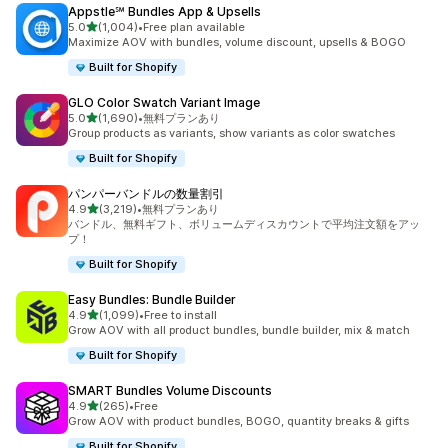
Appstle℠ Bundles App & Upsells
5つ星中
5.0
(1,004)
•
Free plan available
合計レビュー数：1004件
Maximize AOV with bundles, volume discount, upsells & BOGO
Built for Shopify
GLO Color Swatch Variant Image
5つ星中
5.0
(1,690)
•
無料プランあり
合計レビュー数：1690件
Group products as variants, show variants as color swatches
Built for Shopify
パンパーバンドルの数量割引
5つ星中
4.9
(3,219)
•
無料プランあり
合計レビュー数：3219件
バンドル、無料ギフト、ボリュームディスカウントで平均注文額をアッ
プ！
Built for Shopify
Easy Bundles: Bundle Builder
5つ星中
4.9
(1,099)
•
Free to install
合計レビュー数：1099件
Grow AOV with all product bundles, bundle builder, mix & match
Built for Shopify
SMART Bundles Volume Discounts
5つ星中
4.9
(265)
•
Free
合計レビュー数：265件
Grow AOV with product bundles, BOGO, quantity breaks & gifts
Built for Shopify