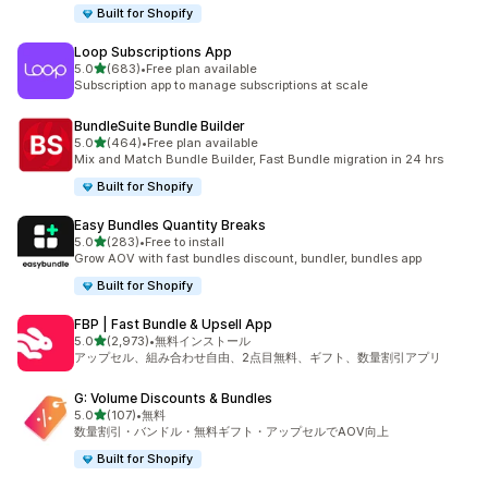
Built for Shopify
Loop Subscriptions App
5つ星中
5.0
(683)
•
Free plan available
合計レビュー数：683件
Subscription app to manage subscriptions at scale
BundleSuite Bundle Builder
5つ星中
5.0
(464)
•
Free plan available
合計レビュー数：464件
Mix and Match Bundle Builder, Fast Bundle migration in 24 hrs
Built for Shopify
Easy Bundles Quantity Breaks
5つ星中
5.0
(283)
•
Free to install
合計レビュー数：283件
Grow AOV with fast bundles discount, bundler, bundles app
Built for Shopify
FBP | Fast Bundle & Upsell App
5つ星中
5.0
(2,973)
•
無料インストール
合計レビュー数：2973件
アップセル、組み合わせ自由、2点目無料、ギフト、数量割引アプリ
G: Volume Discounts & Bundles
5つ星中
5.0
(107)
•
無料
合計レビュー数：107件
数量割引・バンドル・無料ギフト・アップセルでAOV向上
Built for Shopify