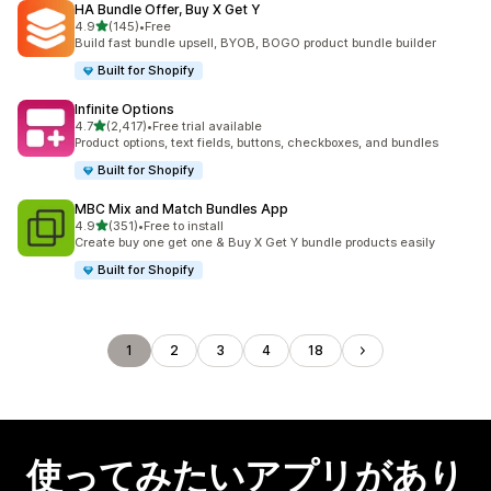
HA Bundle Offer, Buy X Get Y
5つ星中
4.9
(145)
•
Free
合計レビュー数：145件
Build fast bundle upsell, BYOB, BOGO product bundle builder
Built for Shopify
Infinite Options
5つ星中
4.7
(2,417)
•
Free trial available
合計レビュー数：2417件
Product options, text fields, buttons, checkboxes, and bundles
Built for Shopify
MBC Mix and Match Bundles App
5つ星中
4.9
(351)
•
Free to install
合計レビュー数：351件
Create buy one get one & Buy X Get Y bundle products easily
Built for Shopify
1
2
3
4
18
使ってみたいアプリがあり