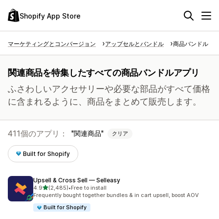
Shopify App Store
マーケティングとコンバージョン
アップセルとバンドル
商品バンドル
関連商品を特集したすべての商品バンドルアプリ
ふさわしいアクセサリーや必要な部品がすべて価格
に含まれるように、商品をまとめて販売します。
411個のアプリ：
関連商品
クリア
Built for Shopify
Upsell & Cross Sell — Selleasy
5つ星中
4.9
(2,485)
•
Free to install
合計レビュー数：2485件
Frequently bought together bundles & in cart upsell, boost AOV
Built for Shopify