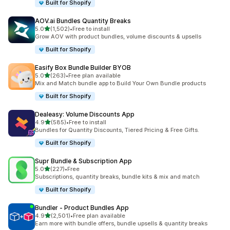
Built for Shopify
AOV.ai Bundles Quantity Breaks
5つ星中
5.0
(1,502)
•
Free to install
合計レビュー数：1502件
Grow AOV with product bundles, volume discounts & upsells
Built for Shopify
Easify Box Bundle Builder BYOB
5つ星中
5.0
(263)
•
Free plan available
合計レビュー数：263件
Mix and Match bundle app to Build Your Own Bundle products
Built for Shopify
Dealeasy: Volume Discounts App
5つ星中
4.9
(585)
•
Free to install
合計レビュー数：585件
Bundles for Quantity Discounts, Tiered Pricing & Free Gifts.
Built for Shopify
Supr Bundle & Subscription App
5つ星中
5.0
(227)
•
Free
合計レビュー数：227件
Subscriptions, quantity breaks, bundle kits & mix and match
Built for Shopify
Bundler ‑ Product Bundles App
5つ星中
4.9
(2,501)
•
Free plan available
合計レビュー数：2501件
Earn more with bundle offers, bundle upsells & quantity breaks