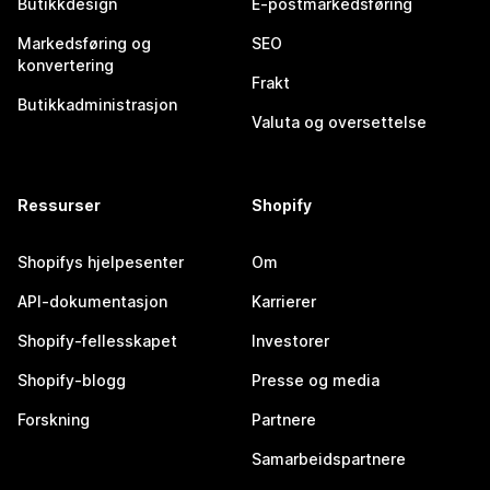
Butikkdesign
E-postmarkedsføring
Markedsføring og
SEO
konvertering
Frakt
Butikkadministrasjon
Valuta og oversettelse
Ressurser
Shopify
Shopifys hjelpesenter
Om
API-dokumentasjon
Karrierer
Shopify-fellesskapet
Investorer
Shopify-blogg
Presse og media
Forskning
Partnere
Samarbeidspartnere