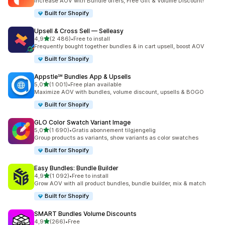
Increase AOV with Bundle offers, Free Gift & Volume Discount!
Built for Shopify
Upsell & Cross Sell — Selleasy
av 5 stjerner
4,9
(2 486)
•
Free to install
Totalt 2486 omtaler
Frequently bought together bundles & in cart upsell, boost AOV
Built for Shopify
Appstle℠ Bundles App & Upsells
av 5 stjerner
5,0
(1 001)
•
Free plan available
Totalt 1001 omtaler
Maximize AOV with bundles, volume discount, upsells & BOGO
Built for Shopify
GLO Color Swatch Variant Image
av 5 stjerner
5,0
(1 690)
•
Gratis abonnement tilgjengelig
Totalt 1690 omtaler
Group products as variants, show variants as color swatches
Built for Shopify
Easy Bundles: Bundle Builder
av 5 stjerner
4,9
(1 092)
•
Free to install
Totalt 1092 omtaler
Grow AOV with all product bundles, bundle builder, mix & match
Built for Shopify
SMART Bundles Volume Discounts
av 5 stjerner
4,9
(266)
•
Free
Totalt 266 omtaler