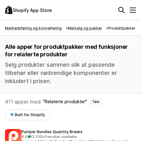
Shopify App Store
Markedsføring og konvertering
Mersalg og pakker
Produktpakker
Alle apper for produktpakker med funksjoner
for relaterte produkter
Selg produkter sammen slik at passende
tilbehør eller nødvendige komponenter er
inkludert i prisen.
411 apper med
Relaterte produkter
Tøm
Built for Shopify
Pumper Bundles Quantity Breaks
av 5 stjerner
4,9
(3 216)
•
Free plan available
Totalt 3216 omtaler