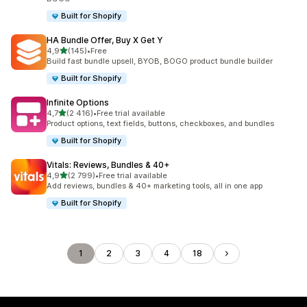
Built for Shopify
HA Bundle Offer, Buy X Get Y
av 5 stjerner
4,9
(145)
•
Free
Totalt 145 omtaler
Build fast bundle upsell, BYOB, BOGO product bundle builder
Built for Shopify
Infinite Options
av 5 stjerner
4,7
(2 416)
•
Free trial available
Totalt 2416 omtaler
Product options, text fields, buttons, checkboxes, and bundles
Built for Shopify
Vitals: Reviews, Bundles & 40+
av 5 stjerner
4,9
(2 799)
•
Free trial available
Totalt 2799 omtaler
Add reviews, bundles & 40+ marketing tools, all in one app
Built for Shopify
1
2
3
4
18