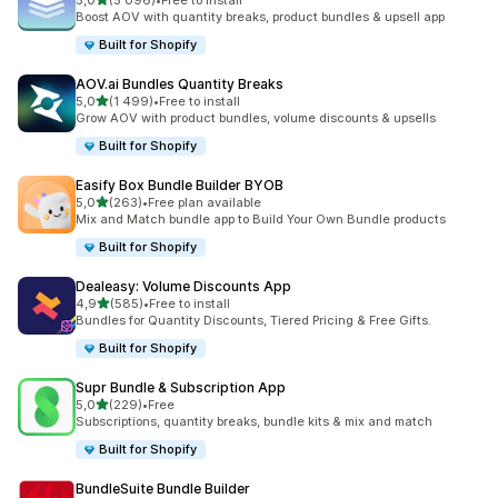
5,0
(5 096)
•
Free to install
Totalt 5096 omtaler
Boost AOV with quantity breaks, product bundles & upsell app
Built for Shopify
AOV.ai Bundles Quantity Breaks
av 5 stjerner
5,0
(1 499)
•
Free to install
Totalt 1499 omtaler
Grow AOV with product bundles, volume discounts & upsells
Built for Shopify
Easify Box Bundle Builder BYOB
av 5 stjerner
5,0
(263)
•
Free plan available
Totalt 263 omtaler
Mix and Match bundle app to Build Your Own Bundle products
Built for Shopify
Dealeasy: Volume Discounts App
av 5 stjerner
4,9
(585)
•
Free to install
Totalt 585 omtaler
Bundles for Quantity Discounts, Tiered Pricing & Free Gifts.
Built for Shopify
Supr Bundle & Subscription App
av 5 stjerner
5,0
(229)
•
Free
Totalt 229 omtaler
Subscriptions, quantity breaks, bundle kits & mix and match
Built for Shopify
BundleSuite Bundle Builder