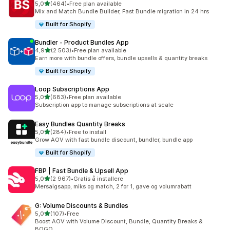
av 5 stjerner
5,0
(464)
•
Free plan available
Totalt 464 omtaler
Mix and Match Bundle Builder, Fast Bundle migration in 24 hrs
Built for Shopify
Bundler ‑ Product Bundles App
av 5 stjerner
4,9
(2 503)
•
Free plan available
Totalt 2503 omtaler
Earn more with bundle offers, bundle upsells & quantity breaks
Built for Shopify
Loop Subscriptions App
av 5 stjerner
5,0
(683)
•
Free plan available
Totalt 683 omtaler
Subscription app to manage subscriptions at scale
Easy Bundles Quantity Breaks
av 5 stjerner
5,0
(284)
•
Free to install
Totalt 284 omtaler
Grow AOV with fast bundle discount, bundler, bundle app
Built for Shopify
FBP | Fast Bundle & Upsell App
av 5 stjerner
5,0
(2 967)
•
Gratis å installere
Totalt 2967 omtaler
Mersalgsapp, miks og match, 2 for 1, gave og volumrabatt
G: Volume Discounts & Bundles
av 5 stjerner
5,0
(107)
•
Free
Totalt 107 omtaler
Boost AOV with Volume Discount, Bundle, Quantity Breaks &
BOGO