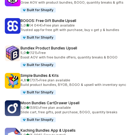
Grow AOV with product bundles, BOGO, quantity breaks & gifts
Built for Shopify
BOGOS: Free Gift Bundle Upsell
av 5 stjerner
5,0
(4 044)
•
Free plan available
Totalt 4044 omtaler
Trusted app for free gift with purchase, buy x get y & bundles
Built for Shopify
Bundlex Product Bundles Upsell
av 5 stjerner
5,0
(121)
•
Free
Totalt 121 omtaler
Boost AOV with free bundle offers, quantity breaks & BOGO
Built for Shopify
Simple Bundles & Kits
av 5 stjerner
4,8
(737)
•
Free plan available
Totalt 737 omtaler
Build product bundles, BYOB, BOGO & upsell with inventory sync
Built for Shopify
Moon Bundles CartDrawer Upsell
av 5 stjerner
5,0
(595)
•
Free plan available
Totalt 595 omtaler
Slide cart, free gifts, post purchase, BOGO, quantity breaks
Built for Shopify
Kaching Bundles App & Upsells
av 5 stjerner