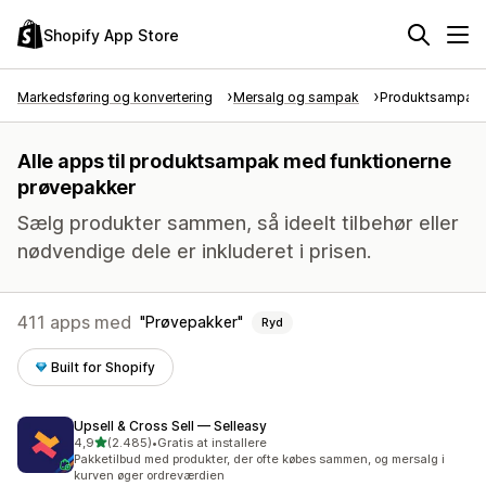
Shopify App Store
Markedsføring og konvertering
Mersalg og sampak
Produktsampak
Alle apps til produktsampak med funktionerne
prøvepakker
Sælg produkter sammen, så ideelt tilbehør eller
nødvendige dele er inkluderet i prisen.
411 apps med
Prøvepakker
Ryd
Built for Shopify
Upsell & Cross Sell — Selleasy
ud af 5 stjerner
4,9
(2.485)
•
Gratis at installere
2485 anmeldelser i alt
Pakketilbud med produkter, der ofte købes sammen, og mersalg i
kurven øger ordreværdien