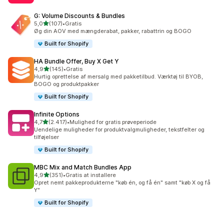
G: Volume Discounts & Bundles
ud af 5 stjerner
5,0
(107)
•
Gratis
107 anmeldelser i alt
Øg din AOV med mængderabat, pakker, rabattrin og BOGO
Built for Shopify
HA Bundle Offer, Buy X Get Y
ud af 5 stjerner
4,9
(145)
•
Gratis
145 anmeldelser i alt
Hurtig oprettelse af mersalg med pakketilbud. Værktøj til BYOB,
BOGO og produktpakker
Built for Shopify
Infinite Options
ud af 5 stjerner
4,7
(2.417)
•
Mulighed for gratis prøveperiode
2417 anmeldelser i alt
Uendelige muligheder for produktvalgmuligheder, tekstfelter og
tilføjelser
Built for Shopify
MBC Mix and Match Bundles App
ud af 5 stjerner
4,9
(351)
•
Gratis at installere
351 anmeldelser i alt
Opret nemt pakkeprodukterne "køb én, og få én" samt "køb X og få
Y"
Built for Shopify