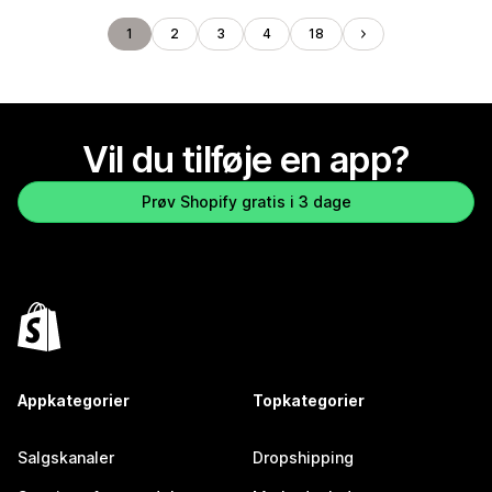
1
2
3
4
18
Vil du tilføje en app?
Prøv Shopify gratis i 3 dage
Appkategorier
Topkategorier
Salgskanaler
Dropshipping