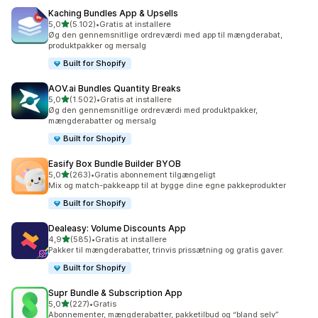
Kaching Bundles App & Upsells
ud af 5 stjerner
5,0
(5.102)
•
Gratis at installere
5102 anmeldelser i alt
Øg den gennemsnitlige ordreværdi med app til mængderabat,
produktpakker og mersalg
Built for Shopify
AOV.ai Bundles Quantity Breaks
ud af 5 stjerner
5,0
(1.502)
•
Gratis at installere
1502 anmeldelser i alt
Øg den gennemsnitlige ordreværdi med produktpakker,
mængderabatter og mersalg
Built for Shopify
Easify Box Bundle Builder BYOB
ud af 5 stjerner
5,0
(263)
•
Gratis abonnement tilgængeligt
263 anmeldelser i alt
Mix og match-pakkeapp til at bygge dine egne pakkeprodukter
Built for Shopify
Dealeasy: Volume Discounts App
ud af 5 stjerner
4,9
(585)
•
Gratis at installere
585 anmeldelser i alt
Pakker til mængderabatter, trinvis prissætning og gratis gaver.
Built for Shopify
Supr Bundle & Subscription App
ud af 5 stjerner
5,0
(227)
•
Gratis
227 anmeldelser i alt
Abonnementer, mængderabatter, pakketilbud og “bland selv”