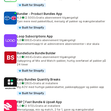
Built for Shopify
Bundler ‑ Product Bundles App
ud af 5 stjerner
4,9
(2.500)
•
Gratis abonnement tilgængeligt
2500 anmeldelser i alt
Tjen mere med pakketilbud, mersalg af pakker og mængderabatter
Built for Shopify
Loop Subscriptions App
ud af 5 stjerner
5,0
(683)
•
Gratis abonnement tilgængeligt
683 anmeldelser i alt
Abonnementsapp til at administrere abonnementer i stor skala
BundleSuite Bundle Builder
ud af 5 stjerner
5,0
(464)
•
Gratis abonnement tilgængeligt
464 anmeldelser i alt
Opbygning af Mix and Match-pakker, hurtig overførsel af pakker på
24 timer
Built for Shopify
Easy Bundles Quantity Breaks
ud af 5 stjerner
5,0
(283)
•
Gratis at installere
283 anmeldelser i alt
Øg AOV med hurtige pakkerabatter, pakkeopbygger og pakke-app
Built for Shopify
FBP | Fast Bundle & Upsell App
ud af 5 stjerner
5,0
(2.972)
•
Gratis at installere
2972 anmeldelser i alt
Mersalgsapp, mix og match, 2 for 1, gave og mængderabat