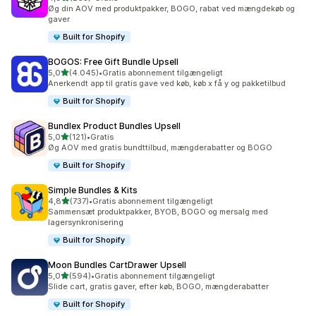
265 anmeldelser i alt
Øg din AOV med produktpakker, BOGO, rabat ved mængdekøb og
gaver
Built for Shopify
BOGOS: Free Gift Bundle Upsell
ud af 5 stjerner
5,0
(4.045)
•
Gratis abonnement tilgængeligt
4045 anmeldelser i alt
Anerkendt app til gratis gave ved køb, køb x få y og pakketilbud
Built for Shopify
Bundlex Product Bundles Upsell
ud af 5 stjerner
5,0
(121)
•
Gratis
121 anmeldelser i alt
Øg AOV med gratis bundttilbud, mængderabatter og BOGO
Built for Shopify
Simple Bundles & Kits
ud af 5 stjerner
4,8
(737)
•
Gratis abonnement tilgængeligt
737 anmeldelser i alt
Sammensæt produktpakker, BYOB, BOGO og mersalg med
lagersynkronisering
Built for Shopify
Moon Bundles CartDrawer Upsell
ud af 5 stjerner
5,0
(594)
•
Gratis abonnement tilgængeligt
594 anmeldelser i alt
Slide cart, gratis gaver, efter køb, BOGO, mængderabatter
Built for Shopify