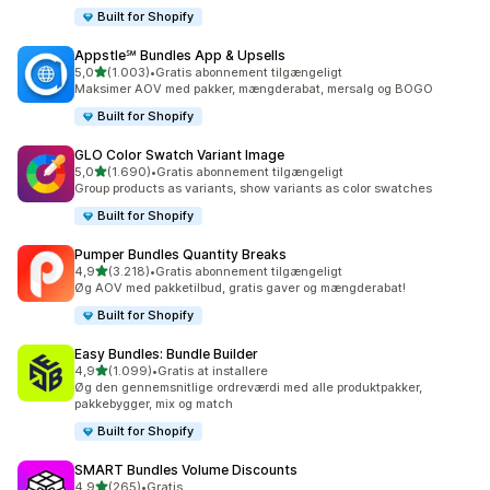
Built for Shopify
Appstle℠ Bundles App & Upsells
ud af 5 stjerner
5,0
(1.003)
•
Gratis abonnement tilgængeligt
1003 anmeldelser i alt
Maksimer AOV med pakker, mængderabat, mersalg og BOGO
Built for Shopify
GLO Color Swatch Variant Image
ud af 5 stjerner
5,0
(1.690)
•
Gratis abonnement tilgængeligt
1690 anmeldelser i alt
Group products as variants, show variants as color swatches
Built for Shopify
Pumper Bundles Quantity Breaks
ud af 5 stjerner
4,9
(3.218)
•
Gratis abonnement tilgængeligt
3218 anmeldelser i alt
Øg AOV med pakketilbud, gratis gaver og mængderabat!
Built for Shopify
Easy Bundles: Bundle Builder
ud af 5 stjerner
4,9
(1.099)
•
Gratis at installere
1099 anmeldelser i alt
Øg den gennemsnitlige ordreværdi med alle produktpakker,
pakkebygger, mix og match
Built for Shopify
SMART Bundles Volume Discounts
ud af 5 stjerner
4,9
(265)
•
Gratis