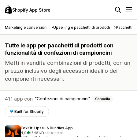
Shopify App Store
Marketing e conversioni
Upselling e pacchetti di prodotti
Pacchetti di
Tutte le app per pacchetti di prodotti con
funzionalità di confezioni di campioncini
Metti in vendita combinazioni di prodotti, con un
prezzo inclusivo degli accessori ideali o dei
componenti necessari.
411 app con
Confezioni di campioncini
Cancella
Built for Shopify
FoxKit: Upsell & Bundles App
stelle su 5
4,9
(348)
•
Free to install
348 recensioni totali