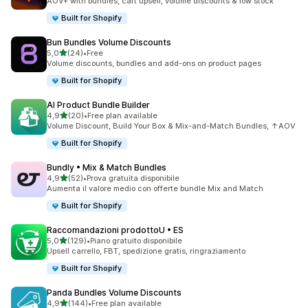
AOV+ with bundles, cart upsell, volume discounts & low stock
Built for Shopify
Bun Bundles Volume Discounts
stelle su 5
5,0
(24)
•
Free
24 recensioni totali
Volume discounts, bundles and add-ons on product pages
Built for Shopify
AI Product Bundle Builder
stelle su 5
4,9
(20)
•
Free plan available
20 recensioni totali
Volume Discount, Build Your Box & Mix-and-Match Bundles, ↑AOV
Built for Shopify
Bundly • Mix & Match Bundles
stelle su 5
4,9
(52)
•
Prova gratuita disponibile
52 recensioni totali
Aumenta il valore medio con offerte bundle Mix and Match
Built for Shopify
Raccomandazioni prodottoU • ES
stelle su 5
5,0
(129)
•
Piano gratuito disponibile
129 recensioni totali
Upsell carrello, FBT, spedizione gratis, ringraziamento
Built for Shopify
Panda Bundles Volume Discounts
stelle su 5
4,9
(144)
•
Free plan available
144 recensioni totali