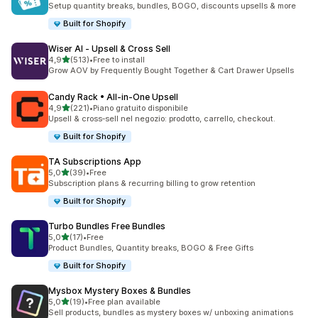
Setup quantity breaks, bundles, BOGO, discounts upsells & more
Built for Shopify
Wiser AI ‑ Upsell & Cross Sell
stelle su 5
4,9
(513)
•
Free to install
513 recensioni totali
Grow AOV by Frequently Bought Together & Cart Drawer Upsells
Candy Rack • All‑in‑One Upsell
stelle su 5
4,9
(221)
•
Piano gratuito disponibile
221 recensioni totali
Upsell & cross‑sell nel negozio: prodotto, carrello, checkout.
Built for Shopify
TA Subscriptions App
stelle su 5
5,0
(39)
•
Free
39 recensioni totali
Subscription plans & recurring billing to grow retention
Built for Shopify
Turbo Bundles Free Bundles
stelle su 5
5,0
(17)
•
Free
17 recensioni totali
Product Bundles, Quantity breaks, BOGO & Free Gifts
Built for Shopify
Mysbox Mystery Boxes & Bundles
stelle su 5
5,0
(19)
•
Free plan available
19 recensioni totali
Sell products, bundles as mystery boxes w/ unboxing animations