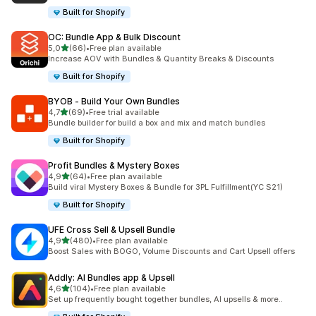
Built for Shopify
OC: Bundle App & Bulk Discount
stelle su 5
5,0
(66)
•
Free plan available
66 recensioni totali
Increase AOV with Bundles & Quantity Breaks & Discounts
Built for Shopify
BYOB ‑ Build Your Own Bundles
stelle su 5
4,7
(69)
•
Free trial available
69 recensioni totali
Bundle builder for build a box and mix and match bundles
Built for Shopify
Profit Bundles & Mystery Boxes
stelle su 5
4,9
(64)
•
Free plan available
64 recensioni totali
Build viral Mystery Boxes & Bundle for 3PL Fulfillment(YC S21)
Built for Shopify
UFE Cross Sell & Upsell Bundle
stelle su 5
4,9
(480)
•
Free plan available
480 recensioni totali
Boost Sales with BOGO, Volume Discounts and Cart Upsell offers
Addly: AI Bundles app & Upsell
stelle su 5
4,6
(104)
•
Free plan available
104 recensioni totali
Set up frequently bought together bundles, AI upsells & more..