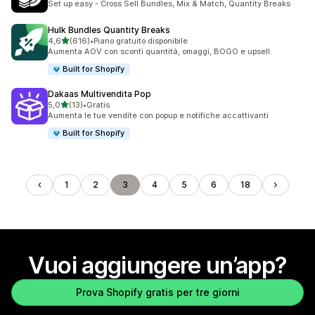
Set up easy - Cross Sell Bundles, Mix & Match, Quantity Breaks
Hulk Bundles Quantity Breaks
stelle su 5
4,6
(616)
•
Piano gratuito disponibile
616 recensioni totali
Aumenta AOV con sconti quantità, omaggi, BOGO e upsell.
Built for Shopify
Dakaas Multivendita Pop
stelle su 5
5,0
(13)
•
Gratis
13 recensioni totali
Aumenta le tue vendite con popup e notifiche accattivanti
Built for Shopify
1
2
3
4
5
6
18
Vuoi aggiungere un’app?
Prova Shopify gratis per tre giorni