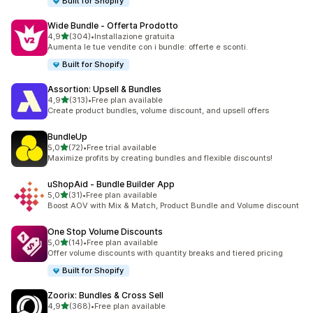
Built for Shopify
Wide Bundle ‑ Offerta Prodotto
stelle su 5
4,9
(304)
•
Installazione gratuita
304 recensioni totali
Aumenta le tue vendite con i bundle: offerte e sconti.
Built for Shopify
Assortion: Upsell & Bundles
stelle su 5
4,9
(313)
•
Free plan available
313 recensioni totali
Create product bundles, volume discount, and upsell offers
BundleUp
stelle su 5
5,0
(72)
•
Free trial available
72 recensioni totali
Maximize profits by creating bundles and flexible discounts!
uShopAid ‑ Bundle Builder App
stelle su 5
5,0
(31)
•
Free plan available
31 recensioni totali
Boost AOV with Mix & Match, Product Bundle and Volume discount
One Stop Volume Discounts
stelle su 5
5,0
(14)
•
Free plan available
14 recensioni totali
Offer volume discounts with quantity breaks and tiered pricing
Built for Shopify
Zoorix: Bundles & Cross Sell
stelle su 5
4,9
(368)
•
Free plan available
368 recensioni totali