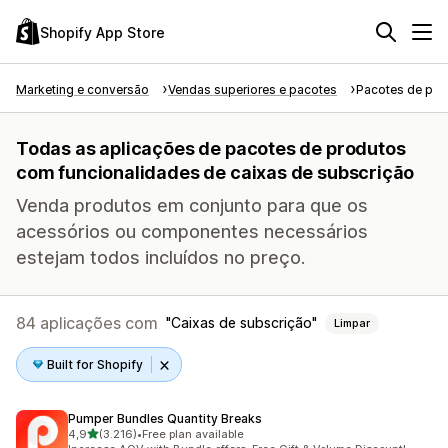
Shopify App Store
Marketing e conversão
Vendas superiores e pacotes
Pacotes de pro
Todas as aplicações de pacotes de produtos
com funcionalidades de caixas de subscrição
Venda produtos em conjunto para que os
acessórios ou componentes necessários
estejam todos incluídos no preço.
84 aplicações com
Caixas de subscrição
Limpar
Built for Shopify
Pumper Bundles Quantity Breaks
de 5 estrelas
4,9
(3.216)
•
Free plan available
3216 total de avaliações