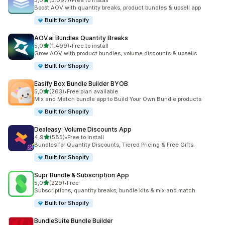
5,0
(5.097)
•
Free to install
5097 total de avaliações
Boost AOV with quantity breaks, product bundles & upsell app
Built for Shopify
AOV.ai Bundles Quantity Breaks
de 5 estrelas
5,0
(1.499)
•
Free to install
1499 total de avaliações
Grow AOV with product bundles, volume discounts & upsells
Built for Shopify
Easify Box Bundle Builder BYOB
de 5 estrelas
5,0
(263)
•
Free plan available
263 total de avaliações
Mix and Match bundle app to Build Your Own Bundle products
Built for Shopify
Dealeasy: Volume Discounts App
de 5 estrelas
4,9
(585)
•
Free to install
585 total de avaliações
Bundles for Quantity Discounts, Tiered Pricing & Free Gifts.
Built for Shopify
Supr Bundle & Subscription App
de 5 estrelas
5,0
(229)
•
Free
229 total de avaliações
Subscriptions, quantity breaks, bundle kits & mix and match
Built for Shopify
BundleSuite Bundle Builder