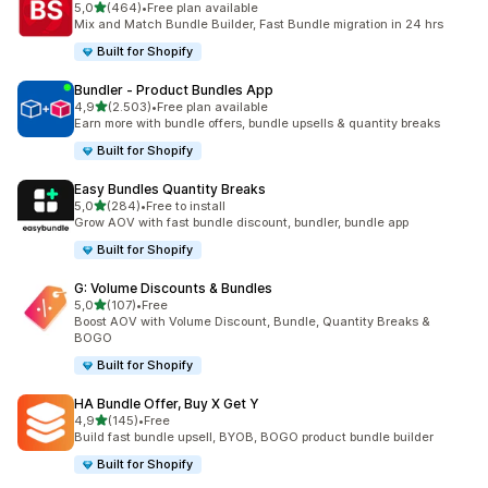
de 5 estrelas
5,0
(464)
•
Free plan available
464 total de avaliações
Mix and Match Bundle Builder, Fast Bundle migration in 24 hrs
Built for Shopify
Bundler ‑ Product Bundles App
de 5 estrelas
4,9
(2.503)
•
Free plan available
2503 total de avaliações
Earn more with bundle offers, bundle upsells & quantity breaks
Built for Shopify
Easy Bundles Quantity Breaks
de 5 estrelas
5,0
(284)
•
Free to install
284 total de avaliações
Grow AOV with fast bundle discount, bundler, bundle app
Built for Shopify
G: Volume Discounts & Bundles
de 5 estrelas
5,0
(107)
•
Free
107 total de avaliações
Boost AOV with Volume Discount, Bundle, Quantity Breaks &
BOGO
Built for Shopify
HA Bundle Offer, Buy X Get Y
de 5 estrelas
4,9
(145)
•
Free
145 total de avaliações
Build fast bundle upsell, BYOB, BOGO product bundle builder
Built for Shopify