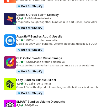
Increase AOV with Bundle offers, Free Gift & Volume Discount!
Built for Shopify
Upsell & Cross Sell — Selleasy
de 5 estrelas
4,9
(2.486)
•
Free to install
2486 total de avaliações
Frequently bought together bundles & in cart upsell, boost AOV
Built for Shopify
Appstle℠ Bundles App & Upsells
de 5 estrelas
5,0
(1.001)
•
Free plan available
1001 total de avaliações
Maximize AOV with bundles, volume discount, upsells & BOGO
Built for Shopify
GLO Color Swatch Variant Image
de 5 estrelas
5,0
(1.690)
•
Plano gratuito disponível
1690 total de avaliações
Group products as variants, show variants as color swatches
Built for Shopify
Easy Bundles: Bundle Builder
de 5 estrelas
4,9
(1.092)
•
Free to install
1092 total de avaliações
Grow AOV with all product bundles, bundle builder, mix & match
Built for Shopify
SMART Bundles Volume Discounts
de 5 estrelas
4,9
(266)
•
Free
266 total de avaliações