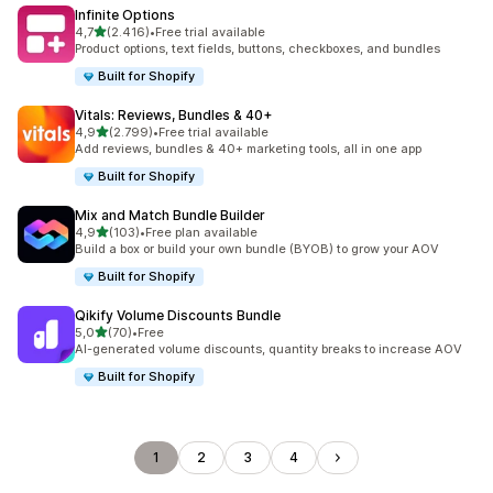
Infinite Options
de 5 estrelas
4,7
(2.416)
•
Free trial available
2416 total de avaliações
Product options, text fields, buttons, checkboxes, and bundles
Built for Shopify
Vitals: Reviews, Bundles & 40+
de 5 estrelas
4,9
(2.799)
•
Free trial available
2799 total de avaliações
Add reviews, bundles & 40+ marketing tools, all in one app
Built for Shopify
Mix and Match Bundle Builder
de 5 estrelas
4,9
(103)
•
Free plan available
103 total de avaliações
Build a box or build your own bundle (BYOB) to grow your AOV
Built for Shopify
Qikify Volume Discounts Bundle
de 5 estrelas
5,0
(70)
•
Free
70 total de avaliações
AI-generated volume discounts, quantity breaks to increase AOV
Built for Shopify
1
2
3
4