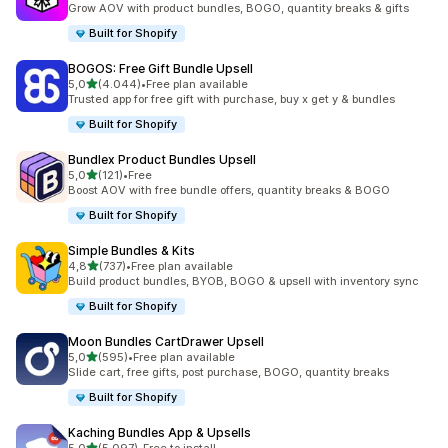
Grow AOV with product bundles, BOGO, quantity breaks & gifts
Built for Shopify
BOGOS: Free Gift Bundle Upsell
de 5 estrelas
5,0
(4.044)
•
Free plan available
4044 total de avaliações
Trusted app for free gift with purchase, buy x get y & bundles
Built for Shopify
Bundlex Product Bundles Upsell
de 5 estrelas
5,0
(121)
•
Free
121 total de avaliações
Boost AOV with free bundle offers, quantity breaks & BOGO
Built for Shopify
Simple Bundles & Kits
de 5 estrelas
4,8
(737)
•
Free plan available
737 total de avaliações
Build product bundles, BYOB, BOGO & upsell with inventory sync
Built for Shopify
Moon Bundles CartDrawer Upsell
de 5 estrelas
5,0
(595)
•
Free plan available
595 total de avaliações
Slide cart, free gifts, post purchase, BOGO, quantity breaks
Built for Shopify
Kaching Bundles App & Upsells
de 5 estrelas