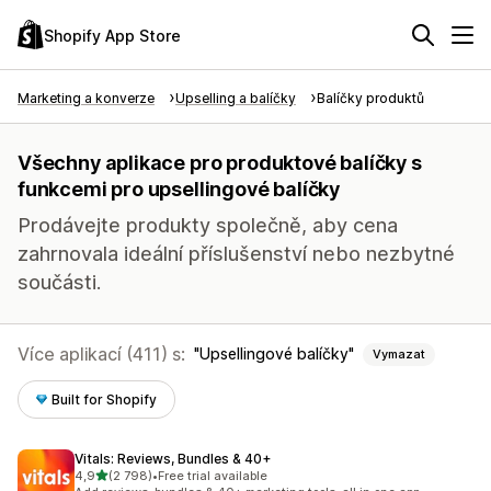
Shopify App Store
Marketing a konverze
Upselling a balíčky
Balíčky produktů
Všechny aplikace pro produktové balíčky s
funkcemi pro upsellingové balíčky
Prodávejte produkty společně, aby cena
zahrnovala ideální příslušenství nebo nezbytné
součásti.
Více aplikací (411) s:
Upsellingové balíčky
Vymazat
Built for Shopify
Vitals: Reviews, Bundles & 40+
z 5 hvězd
4,9
(2 798)
•
Free trial available
Celkový počet recenzí: 2798