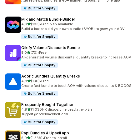
Add reviews, bundles & 40+ marketing tools, all in one app
Built for Shopify
Mix and Match Bundle Builder
z 5 hvězd
4,9
(103)
•
Free plan available
Celkový počet recenzí: 103
Build a box or build your own bundle (BYOB) to grow your AOV
Built for Shopify
Qikify Volume Discounts Bundle
z 5 hvězd
5,0
(70)
•
Free
Celkový počet recenzí: 70
AI-generated volume discounts, quantity breaks to increase AOV
Built for Shopify
Adoric Bundles Quantity Breaks
z 5 hvězd
4,8
(136)
•
Free
Celkový počet recenzí: 136
Create fast bundle to boost AOV with volume discounts & BOGOS
Built for Shopify
Frequently Bought Together
z 5 hvězd
4,9
(1 030)
•
K dispozici je bezplatný plán
Celkový počet recenzí: 1030
support@codeblackbelt.com
Built for Shopify
Rapi Bundles & Upsell app
z 5 hvězd
5,0
(1 338)
•
Free to install
Celkový počet recenzí: 1338