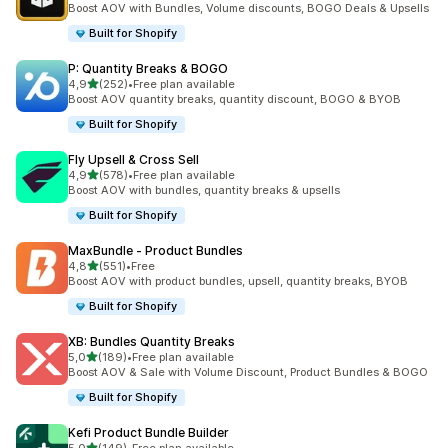
Boost AOV with Bundles, Volume discounts, BOGO Deals & Upsells
Built for Shopify
P: Quantity Breaks & BOGO
z 5 hvězd
4,9
(252)
•
Free plan available
Celkový počet recenzí: 252
Boost AOV quantity breaks, quantity discount, BOGO & BYOB
Built for Shopify
Fly Upsell & Cross Sell
z 5 hvězd
4,9
(578)
•
Free plan available
Celkový počet recenzí: 578
Boost AOV with bundles, quantity breaks & upsells
Built for Shopify
MaxBundle ‑ Product Bundles
z 5 hvězd
4,8
(551)
•
Free
Celkový počet recenzí: 551
Boost AOV with product bundles, upsell, quantity breaks, BYOB
Built for Shopify
XB: Bundles Quantity Breaks
z 5 hvězd
5,0
(189)
•
Free plan available
Celkový počet recenzí: 189
Boost AOV & Sale with Volume Discount, Product Bundles & BOGO
Built for Shopify
Kefi Product Bundle Builder
z 5 hvězd