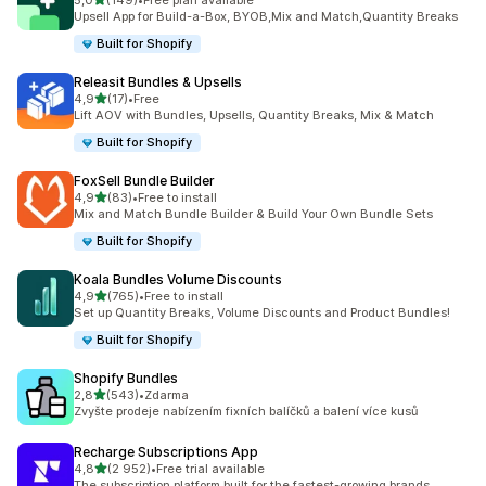
5,0
(149)
•
Free plan available
Celkový počet recenzí: 149
Upsell App for Build-a-Box, BYOB,Mix and Match,Quantity Breaks
Built for Shopify
Releasit Bundles & Upsells
z 5 hvězd
4,9
(17)
•
Free
Celkový počet recenzí: 17
Lift AOV with Bundles, Upsells, Quantity Breaks, Mix & Match
Built for Shopify
FoxSell Bundle Builder
z 5 hvězd
4,9
(83)
•
Free to install
Celkový počet recenzí: 83
Mix and Match Bundle Builder & Build Your Own Bundle Sets
Built for Shopify
Koala Bundles Volume Discounts
z 5 hvězd
4,9
(765)
•
Free to install
Celkový počet recenzí: 765
Set up Quantity Breaks, Volume Discounts and Product Bundles!
Built for Shopify
Shopify Bundles
z 5 hvězd
2,8
(543)
•
Zdarma
Celkový počet recenzí: 543
Zvyšte prodeje nabízením fixních balíčků a balení více kusů
Recharge Subscriptions App
z 5 hvězd
4,8
(2 952)
•
Free trial available
Celkový počet recenzí: 2952
The subscription platform built for the fastest-growing brands