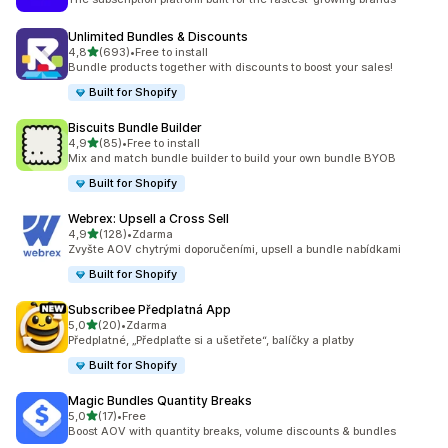
Unlimited Bundles & Discounts
z 5 hvězd
4,8
(693)
•
Free to install
Celkový počet recenzí: 693
Bundle products together with discounts to boost your sales!
Built for Shopify
Biscuits Bundle Builder
z 5 hvězd
4,9
(85)
•
Free to install
Celkový počet recenzí: 85
Mix and match bundle builder to build your own bundle BYOB
Built for Shopify
Webrex: Upsell a Cross Sell
z 5 hvězd
4,9
(128)
•
Zdarma
Celkový počet recenzí: 128
Zvyšte AOV chytrými doporučeními, upsell a bundle nabídkami
Built for Shopify
Subscribee Předplatná App
z 5 hvězd
5,0
(20)
•
Zdarma
Celkový počet recenzí: 20
Předplatné, „Předplaťte si a ušetřete“, balíčky a platby
Built for Shopify
Magic Bundles Quantity Breaks
z 5 hvězd
5,0
(17)
•
Free
Celkový počet recenzí: 17
Boost AOV with quantity breaks, volume discounts & bundles