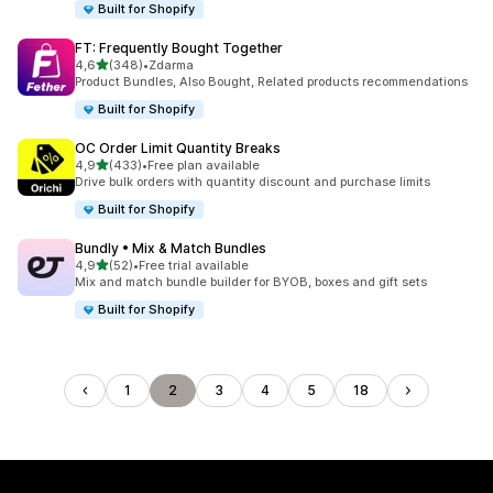
Built for Shopify
FT: Frequently Bought Together
z 5 hvězd
4,6
(348)
•
Zdarma
Celkový počet recenzí: 348
Product Bundles, Also Bought, Related products recommendations
Built for Shopify
OC Order Limit Quantity Breaks
z 5 hvězd
4,9
(433)
•
Free plan available
Celkový počet recenzí: 433
Drive bulk orders with quantity discount and purchase limits
Built for Shopify
Bundly • Mix & Match Bundles
z 5 hvězd
4,9
(52)
•
Free trial available
Celkový počet recenzí: 52
Mix and match bundle builder for BYOB, boxes and gift sets
Built for Shopify
1
2
3
4
5
18