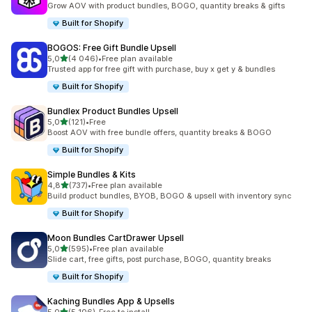
Grow AOV with product bundles, BOGO, quantity breaks & gifts
Built for Shopify
BOGOS: Free Gift Bundle Upsell
av 5 stjerner
5,0
(4 046)
•
Free plan available
Totalt 4046 omtaler
Trusted app for free gift with purchase, buy x get y & bundles
Built for Shopify
Bundlex Product Bundles Upsell
av 5 stjerner
5,0
(121)
•
Free
Totalt 121 omtaler
Boost AOV with free bundle offers, quantity breaks & BOGO
Built for Shopify
Simple Bundles & Kits
av 5 stjerner
4,8
(737)
•
Free plan available
Totalt 737 omtaler
Build product bundles, BYOB, BOGO & upsell with inventory sync
Built for Shopify
Moon Bundles CartDrawer Upsell
av 5 stjerner
5,0
(595)
•
Free plan available
Totalt 595 omtaler
Slide cart, free gifts, post purchase, BOGO, quantity breaks
Built for Shopify
Kaching Bundles App & Upsells
av 5 stjerner