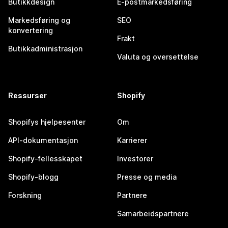
Butikkdesign
E-postmarkedsføring
Markedsføring og
SEO
konvertering
Frakt
Butikkadministrasjon
Valuta og oversettelse
Ressurser
Shopify
Shopifys hjelpesenter
Om
API-dokumentasjon
Karrierer
Shopify-fellesskapet
Investorer
Shopify-blogg
Presse og media
Forskning
Partnere
Samarbeidspartnere