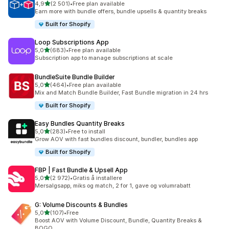
av 5 stjerner
4,9
(2 501)
•
Free plan available
Totalt 2501 omtaler
Earn more with bundle offers, bundle upsells & quantity breaks
Built for Shopify
Loop Subscriptions App
av 5 stjerner
5,0
(683)
•
Free plan available
Totalt 683 omtaler
Subscription app to manage subscriptions at scale
BundleSuite Bundle Builder
av 5 stjerner
5,0
(464)
•
Free plan available
Totalt 464 omtaler
Mix and Match Bundle Builder, Fast Bundle migration in 24 hrs
Built for Shopify
Easy Bundles Quantity Breaks
av 5 stjerner
5,0
(283)
•
Free to install
Totalt 283 omtaler
Grow AOV with fast bundles discount, bundler, bundles app
Built for Shopify
FBP | Fast Bundle & Upsell App
av 5 stjerner
5,0
(2 972)
•
Gratis å installere
Totalt 2972 omtaler
Mersalgsapp, miks og match, 2 for 1, gave og volumrabatt
G: Volume Discounts & Bundles
av 5 stjerner
5,0
(107)
•
Free
Totalt 107 omtaler
Boost AOV with Volume Discount, Bundle, Quantity Breaks &
BOGO