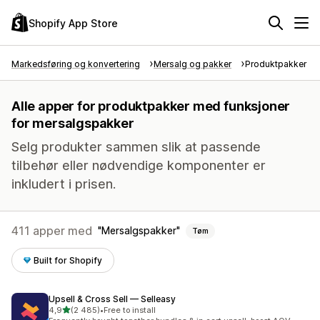
Shopify App Store
Markedsføring og konvertering
Mersalg og pakker
Produktpakker
Alle apper for produktpakker med funksjoner
for mersalgspakker
Selg produkter sammen slik at passende
tilbehør eller nødvendige komponenter er
inkludert i prisen.
411 apper med
Mersalgspakker
Tøm
Built for Shopify
Upsell & Cross Sell — Selleasy
av 5 stjerner
4,9
(2 485)
•
Free to install
Totalt 2485 omtaler