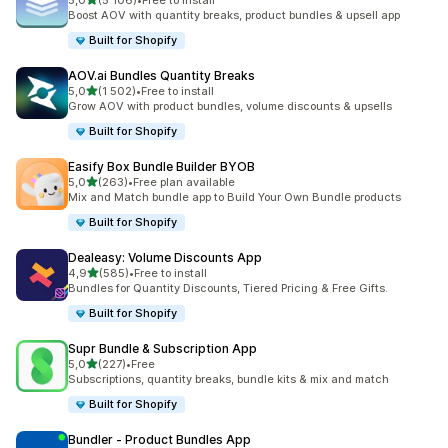
5,0
(5 106)
•
Free to install
Totalt 5106 omtaler
Boost AOV with quantity breaks, product bundles & upsell app
Built for Shopify
AOV.ai Bundles Quantity Breaks
av 5 stjerner
5,0
(1 502)
•
Free to install
Totalt 1502 omtaler
Grow AOV with product bundles, volume discounts & upsells
Built for Shopify
Easify Box Bundle Builder BYOB
av 5 stjerner
5,0
(263)
•
Free plan available
Totalt 263 omtaler
Mix and Match bundle app to Build Your Own Bundle products
Built for Shopify
Dealeasy: Volume Discounts App
av 5 stjerner
4,9
(585)
•
Free to install
Totalt 585 omtaler
Bundles for Quantity Discounts, Tiered Pricing & Free Gifts.
Built for Shopify
Supr Bundle & Subscription App
av 5 stjerner
5,0
(227)
•
Free
Totalt 227 omtaler
Subscriptions, quantity breaks, bundle kits & mix and match
Built for Shopify
Bundler ‑ Product Bundles App