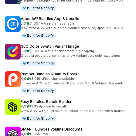
Frequently bought together bundles & in cart upsell, boost AOV
Built for Shopify
Appstle℠ Bundles App & Upsells
av 5 stjerner
5,0
(1 004)
•
Free plan available
Totalt 1004 omtaler
Maximize AOV with bundles, volume discount, upsells & BOGO
Built for Shopify
GLO Color Swatch Variant Image
av 5 stjerner
5,0
(1 690)
•
Gratis abonnement tilgjengelig
Totalt 1690 omtaler
Group products as variants, show variants as color swatches
Built for Shopify
Pumper Bundles Quantity Breaks
av 5 stjerner
4,9
(3 219)
•
Free plan available
Totalt 3219 omtaler
Increase AOV with Bundle offers, Free Gift & Volume Discount!
Built for Shopify
Easy Bundles: Bundle Builder
av 5 stjerner
4,9
(1 099)
•
Free to install
Totalt 1099 omtaler
Grow AOV with all product bundles, bundle builder, mix & match
Built for Shopify
SMART Bundles Volume Discounts
av 5 stjerner
4,9
(265)
•
Free
Totalt 265 omtaler