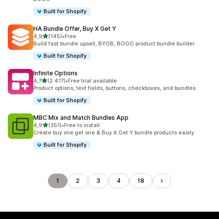
Built for Shopify
HA Bundle Offer, Buy X Get Y
av 5 stjerner
4,9
(145)
•
Free
Totalt 145 omtaler
Build fast bundle upsell, BYOB, BOGO product bundle builder
Built for Shopify
Infinite Options
av 5 stjerner
4,7
(2 417)
•
Free trial available
Totalt 2417 omtaler
Product options, text fields, buttons, checkboxes, and bundles
Built for Shopify
MBC Mix and Match Bundles App
av 5 stjerner
4,9
(351)
•
Free to install
Totalt 351 omtaler
Create buy one get one & Buy X Get Y bundle products easily
Built for Shopify
1
2
3
4
18