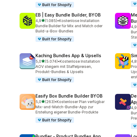
Built for Shopify
EB | Easy Bundle Builder, BYOB
Me
von 5 Sternen
4,9
(1.085)
•
Kostenlose Installation
Bu
1085 Rezensionen insgesamt
Bundle Builder für Mix and Match oder
4,9
264
Build-a-Box-Bundles
Bun
Sta
Built for Shopify
Kaching Bundles App & Upsells
Si
von 5 Sternen
5,0
(5.074)
•
Kostenlose Installation
4,8
5074 Rezensionen insgesamt
737
AOV steigern mit Staffelpreisen,
Pr
Produkt-Bundles & Upsells
Ups
ers
Built for Shopify
Easify Box Bundle Builder BYOB
De
von 5 Sternen
5,0
(263)
•
Kostenloser Plan verfügbar
Ap
263 Rezensionen insgesamt
Mix-and-Match-Bundle-App zur
4,9
584
Erstellung eigener Bundle-Produkte
Bun
Pre
Built for Shopify
Bundler ‑ Product Bundles App
Lo