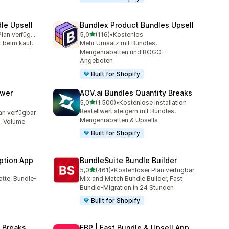
le Upsell
Bundlex Product Bundles Upsell
von 5 Sternen
Kostenloser Plan verfügbar
5,0
(116)
•
Kostenlos
amt
116 Rezensionen insgesamt
t beim kauf,
Mehr Umsatz mit Bundles,
Mengenrabatten und BOGO-
Angeboten
Built for Shopify
awer
AOV.ai Bundles Quantity Breaks
von 5 Sternen
5,0
(1.500)
•
Kostenlose Installation
1500 Rezensionen insgesamt
Bestellwert steigern mit Bundles,
an verfügbar
mt
Mengenrabatten & Upsells
, Volume
Built for Shopify
ption App
BundleSuite Bundle Builder
von 5 Sternen
5,0
(461)
•
Kostenloser Plan verfügbar
mt
461 Rezensionen insgesamt
tte, Bundle-
Mix and Match Bundle Builder, Fast
Bundle-Migration in 24 Stunden
Built for Shopify
 Breaks
FBP | Fast Bundle & Upsell App