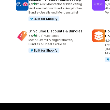
von 5 Sternen
4,9
(2.492)
•
Kostenloser Plan verfügbar
5,0
2492 Rezensionen insgesamt
682
Verdiene mehr mit Bundle-Angeboten,
Abo
Bundle-Upsells und Mengenstaffeln
Ve
Built for Shopify
G: Volume Discounts & Bundles
Ho
von 5 Sternen
5,0
(107)
•
Kostenlos
Up
107 Rezensionen insgesamt
Mehr AOV mit Mengenrabatten,
4,9
145
Bundles & Upsells erzielen
Ers
„Ka
Built for Shopify
Mix