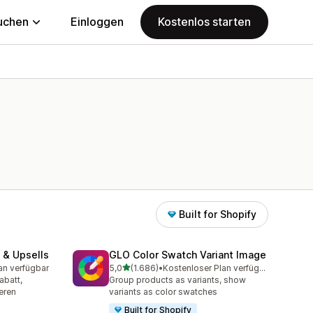
uchen
Einloggen
Kostenlos starten
Built for Shopify
 & Upsells
GLO Color Swatch Variant Image
von 5 Sternen
an verfügbar
5,0
(1.686)
•
Kostenloser Plan verfügbar
mt
1686 Rezensionen insgesamt
abatt,
Group products as variants, show
eren
variants as color swatches
Built for Shopify