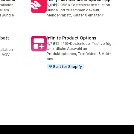
von 5 Sternen
allation
5,0
(2.956)
•
Kostenlose Installation
mt
2956 Rezensionen insgesamt
ellem
Bündel, oft zusammen gekauft,
d Bundle-
Mengenrabatt, KaufenX erhaltenY
batt
Infinite Product Options
von 5 Sternen
4,7
(2.416)
•
Kostenloser Test verfügbar
2416 Rezensionen insgesamt
Unendliche Auswahl an
allation
mt
Produktoptionen, Textfeldern & Add-
tt AOV
ons
Built for Shopify