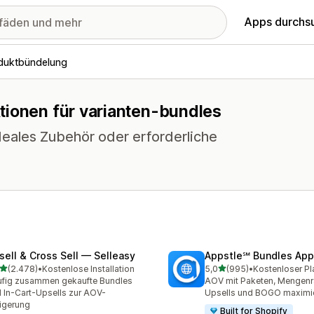
Apps durchs
duktbündelung
tionen für varianten-bundles
eales Zubehör oder erforderliche
sell & Cross Sell — Selleasy
Appstle℠ Bundles App
von 5 Sternen
von 5 Sternen
(2.478)
•
Kostenlose Installation
5,0
(995)
•
Kostenloser Pl
8 Rezensionen insgesamt
995 Rezensionen insgesa
fig zusammen gekaufte Bundles
AOV mit Paketen, Mengenr
 In-Cart-Upsells zur AOV-
Upsells und BOGO maximi
igerung
Built for Shopify