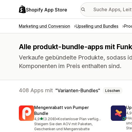
Shopify App Store
Marketing und Conversion
Upselling und Bundles
Pro
Alle produkt-bundle-apps mit Funk
Verkaufe gebündelte Produkte, sodass id
Komponenten im Preis enthalten sind.
408 Apps mit
Varianten-Bundles
Löschen
Mengenrabatt von Pumper
Up
Bundle
4,9
247
Häu
von 5 Sternen
4,9
(3.208)
•
Kostenloser Plan verfügbar
3208 Rezensionen insgesamt
und
Steigern Sie den AOV mit Paketen,
Ste
Geschenken und Mengenrabatte