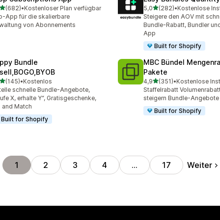
von 5 Sternen
von 5 Sternen
(682)
•
Kostenloser Plan verfügbar
5,0
(282)
•
Kostenlose Inst
 Rezensionen insgesamt
282 Rezensionen insgesa
-App für die skalierbare
Steigere den AOV mit schn
rwaltung von Abonnements
Bundle-Rabatt, Bundler un
App
Built for Shopify
ppy Bundle
MBC Bündel Mengenra
sell,BOGO,BYOB
Pakete
von 5 Sternen
von 5 Sternen
(145)
•
Kostenlos
4,9
(351)
•
Kostenlose Inst
 Rezensionen insgesamt
351 Rezensionen insgesa
telle schnelle Bundle-Angebote,
Staffelrabatt Volumenraba
ufe X, erhalte Y“, Gratisgeschenke,
steigern Bundle-Angebote
 and Match
Built for Shopify
Built for Shopify
Weiter
1
2
3
4
…
17