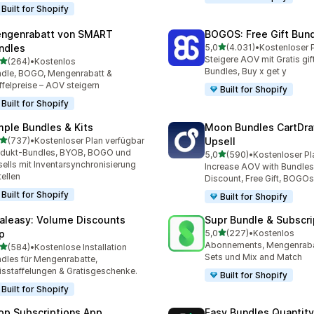
Built for Shopify
ngenrabatt von SMART
BOGOS: Free Gift Bund
von 5 Sternen
ndles
5,0
(4.031)
•
4031 Rezensionen insges
Steigere AOV mit Gratis gif
von 5 Sternen
(264)
•
Kostenlos
 Rezensionen insgesamt
Bundles, Buy x get y
dle, BOGO, Mengenrabatt &
ffelpreise – AOV steigern
Built for Shopify
Built for Shopify
mple Bundles & Kits
Moon Bundles CartDr
von 5 Sternen
(737)
•
Kostenloser Plan verfügbar
Upsell
 Rezensionen insgesamt
odukt-Bundles, BYOB, BOGO und
von 5 Sternen
5,0
(590)
•
Kostenloser Pl
590 Rezensionen insgesa
ells mit Inventarsynchronisierung
Increase AOV with Bundles
tellen
Discount, Free Gift, BOGOs
Built for Shopify
Built for Shopify
aleasy: Volume Discounts
Supr Bundle & Subscri
von 5 Sternen
p
5,0
(227)
•
Kostenlos
227 Rezensionen insgesa
Abonnements, Mengenraba
von 5 Sternen
(584)
•
Kostenlose Installation
 Rezensionen insgesamt
Sets und Mix and Match
dles für Mengenrabatte,
isstaffelungen & Gratisgeschenke.
Built for Shopify
Built for Shopify
op Subscriptions App
Easy Bundles Quantity