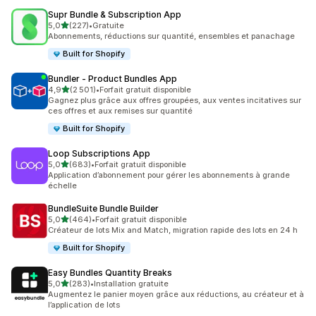
Supr Bundle & Subscription App
étoile(s) sur 5
5,0
(227)
•
Gratuite
227 avis au total
Abonnements, réductions sur quantité, ensembles et panachage
Built for Shopify
Bundler ‑ Product Bundles App
étoile(s) sur 5
4,9
(2 501)
•
Forfait gratuit disponible
2501 avis au total
Gagnez plus grâce aux offres groupées, aux ventes incitatives sur
ces offres et aux remises sur quantité
Built for Shopify
Loop Subscriptions App
étoile(s) sur 5
5,0
(683)
•
Forfait gratuit disponible
683 avis au total
Application d’abonnement pour gérer les abonnements à grande
échelle
BundleSuite Bundle Builder
étoile(s) sur 5
5,0
(464)
•
Forfait gratuit disponible
464 avis au total
Créateur de lots Mix and Match, migration rapide des lots en 24 h
Built for Shopify
Easy Bundles Quantity Breaks
étoile(s) sur 5
5,0
(283)
•
Installation gratuite
283 avis au total
Augmentez le panier moyen grâce aux réductions, au créateur et à
l’application de lots