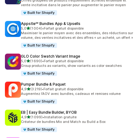
Offres groupées de produits fréquemment achetés ensemble et
vente incitative dans le panier pour augmenter le panier moyen
Built for Shopify
Appstle℠ Bundles App & Upsells
étoile(s) sur 5
5,0
(1 004)
•
Forfait gratuit disponible
1004 avis au total
Maximiser le panier moyen avec des ensembles, des réductions sur
volume, des ventes incitatives et des offres « un acheté, un offert »
Built for Shopify
GLO Color Swatch Variant Image
étoile(s) sur 5
5,0
(1 690)
•
Forfait gratuit disponible
1690 avis au total
Group products as variants, show variants as color swatches
Built for Shopify
Pumper Bundle & Paquet
étoile(s) sur 5
4,9
(3 219)
•
Forfait gratuit disponible
3219 avis au total
Augmentez l’AOV avec bundles, cadeaux et remises volume
Built for Shopify
EB | Easy Bundle Builder, BYOB
étoile(s) sur 5
4,9
(1 099)
•
Installation gratuite
1099 avis au total
Créateur de bundles Mix and Match ou Build a Box
Built for Shopify