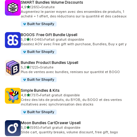
SMART Bundles Volume Discounts
étoile(s) sur 5
4,9
(265)
•
Gratuite
265 avis au total
Augmentez le panier moyen avec des ensembles de produits, 1
acheté = 1 offert, des réductions sur la quantité et des cadeaux
Built for Shopify
BOGOS: Free Gift Bundle Upsell
étoile(s) sur 5
5,0
(4 046)
•
Forfait gratuit disponible
4046 avis au total
Boostez AOV avec Free gift with purchase, Bundles, Buy x get y
Built for Shopify
Bundlex Product Bundles Upsell
étoile(s) sur 5
5,0
(122)
•
Gratuite
122 avis au total
Plus de ventes avec bundles, remises sur quantité et BOGO
Built for Shopify
Simple Bundles & Kits
étoile(s) sur 5
4,8
(737)
•
Forfait gratuit disponible
737 avis au total
Créez des lots de produits, du BYOB, du BOGO et des ventes
incitatives avec synchronisation des stocks
Built for Shopify
Moon Bundles CartDrawer Upsell
étoile(s) sur 5
5,0
(595)
•
Forfait gratuit disponible
595 avis au total
Slide cart, quantity breaks, volume discount, free gift, bogo