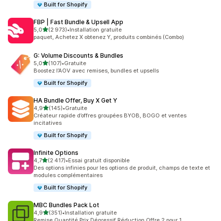
Built for Shopify
FBP | Fast Bundle & Upsell App
étoile(s) sur 5
5,0
(2 973)
•
Installation gratuite
2973 avis au total
paquet, Achetez X obtenez Y, produits combinés (Combo)
G: Volume Discounts & Bundles
étoile(s) sur 5
5,0
(107)
•
Gratuite
107 avis au total
Boostez l’AOV avec remises, bundles et upsells
Built for Shopify
HA Bundle Offer, Buy X Get Y
étoile(s) sur 5
4,9
(145)
•
Gratuite
145 avis au total
Créateur rapide d’offres groupées BYOB, BOGO et ventes
incitatives
Built for Shopify
Infinite Options
étoile(s) sur 5
4,7
(2 417)
•
Essai gratuit disponible
2417 avis au total
Des options infinies pour les options de produit, champs de texte et
modules complémentaires
Built for Shopify
MBC Bundles Pack Lot
étoile(s) sur 5
4,9
(351)
•
Installation gratuite
351 avis au total
Remise Quantité Prix Dégressif Réduction Offre 2 pour 1