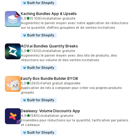
Built for Shopify
Kaching Bundles App & Upsells
étoile(s) sur 5
5,0
(5 109)
•
Installation gratuite
5109 avis au total
Augmentez le panier moyen avec notre application de réductions
sur la quantité, d’offres groupées et de ventes incitatives
Built for Shopify
AOV.ai Bundles Quantity Breaks
étoile(s) sur 5
5,0
(1 502)
•
Installation gratuite
1502 avis au total
Augmentez le panier moyen avec des lots de produits, des
réductions sur volume et des ventes incitatives
Built for Shopify
Easify Box Bundle Builder BYOB
étoile(s) sur 5
5,0
(263)
•
Forfait gratuit disponible
263 avis au total
Application de lots à composer pour créer vos propres produits
groupés
Built for Shopify
Dealeasy: Volume Discounts App
étoile(s) sur 5
4,9
(585)
•
Installation gratuite
585 avis au total
Ensembles pour réductions sur la quantité, tarification par paliers
et cadeaux.
Built for Shopify