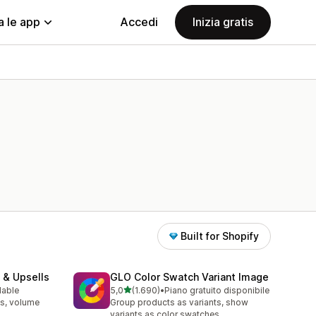
a le app
Accedi
Inizia gratis
Built for Shopify
 & Upsells
GLO Color Swatch Variant Image
stelle su 5
lable
5,0
(1.690)
•
Piano gratuito disponibile
1690 recensioni totali
s, volume
Group products as variants, show
variants as color swatches