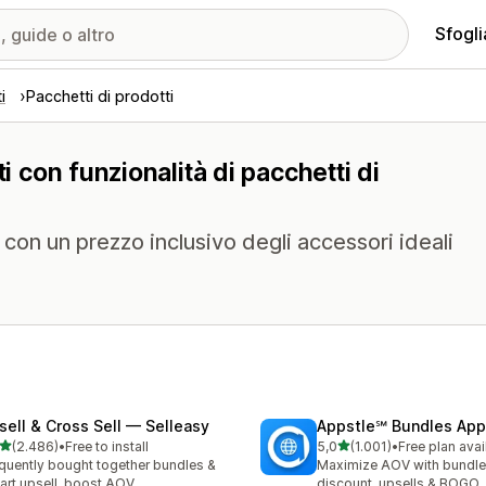
Sfogli
i
Pacchetti di prodotti
i con funzionalità di pacchetti di
 con un prezzo inclusivo degli accessori ideali
sell & Cross Sell — Selleasy
Appstle℠ Bundles App
stelle su 5
stelle su 5
(2.486)
•
Free to install
5,0
(1.001)
•
Free plan avai
6 recensioni totali
1001 recensioni totali
quently bought together bundles &
Maximize AOV with bundle
cart upsell, boost AOV
discount, upsells & BOGO