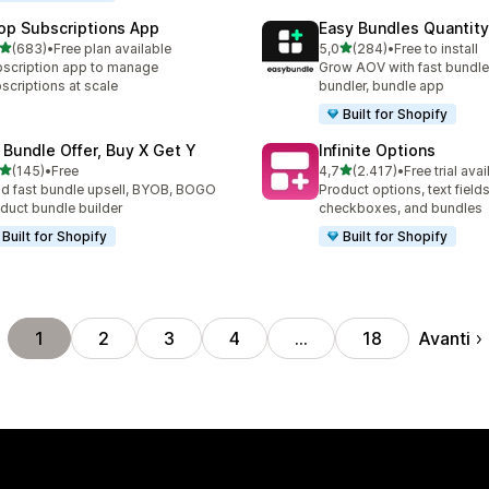
op Subscriptions App
Easy Bundles Quantity
stelle su 5
stelle su 5
(683)
•
Free plan available
5,0
(284)
•
Free to install
 recensioni totali
284 recensioni totali
scription app to manage
Grow AOV with fast bundle
scriptions at scale
bundler, bundle app
Built for Shopify
 Bundle Offer, Buy X Get Y
Infinite Options
stelle su 5
stelle su 5
(145)
•
Free
4,7
(2.417)
•
Free trial avai
 recensioni totali
2417 recensioni totali
ld fast bundle upsell, BYOB, BOGO
Product options, text fields
duct bundle builder
checkboxes, and bundles
Built for Shopify
Built for Shopify
Avanti
1
2
3
4
…
18