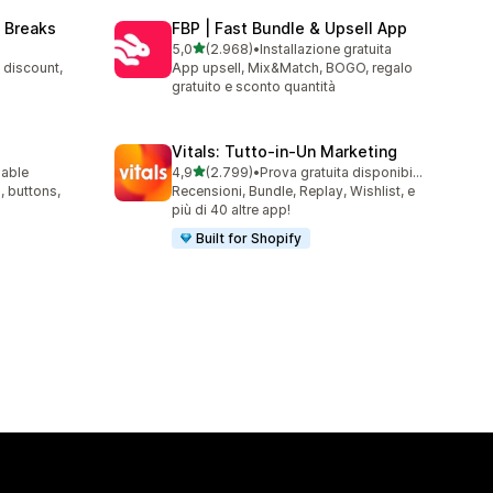
 Breaks
FBP | Fast Bundle & Upsell App
stelle su 5
5,0
(2.968)
•
Installazione gratuita
2968 recensioni totali
 discount,
App upsell, Mix&Match, BOGO, regalo
gratuito e sconto quantità
Vitals: Tutto‑in‑Un Marketing
stelle su 5
lable
4,9
(2.799)
•
Prova gratuita disponibile
2799 recensioni totali
, buttons,
Recensioni, Bundle, Replay, Wishlist, e
più di 40 altre app!
Built for Shopify