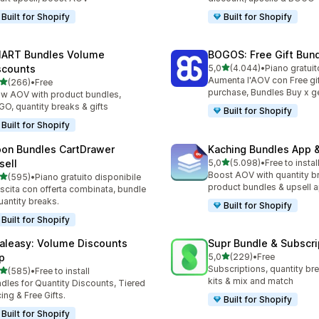
Built for Shopify
Built for Shopify
ART Bundles Volume
BOGOS: Free Gift Bund
stelle su 5
scounts
5,0
(4.044)
•
4044 recensioni totali
Aumenta l'AOV con Free gif
stelle su 5
(266)
•
Free
 recensioni totali
purchase, Bundles Buy x ge
w AOV with product bundles,
O, quantity breaks & gifts
Built for Shopify
Built for Shopify
on Bundles CartDrawer
Kaching Bundles App &
stelle su 5
sell
5,0
(5.098)
•
Free to instal
5098 recensioni totali
Boost AOV with quantity b
stelle su 5
(595)
•
Piano gratuito disponibile
 recensioni totali
product bundles & upsell 
scita con offerta combinata, bundle
uantity breaks.
Built for Shopify
Built for Shopify
aleasy: Volume Discounts
Supr Bundle & Subscri
stelle su 5
p
5,0
(229)
•
Free
229 recensioni totali
Subscriptions, quantity br
stelle su 5
(585)
•
Free to install
 recensioni totali
kits & mix and match
dles for Quantity Discounts, Tiered
cing & Free Gifts.
Built for Shopify
Built for Shopify