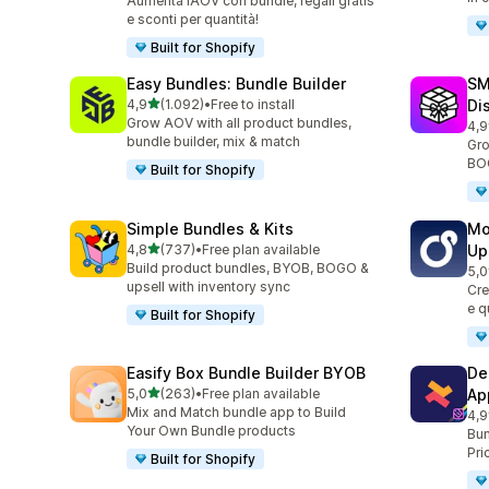
Aumenta l’AOV con bundle, regali gratis
e sconti per quantità!
Built for Shopify
Easy Bundles: Bundle Builder
SM
stelle su 5
4,9
(1.092)
•
Free to install
Di
1092 recensioni totali
Grow AOV with all product bundles,
4,9
266
bundle builder, mix & match
Gro
BOG
Built for Shopify
Simple Bundles & Kits
Mo
stelle su 5
4,8
(737)
•
Free plan available
Up
737 recensioni totali
Build product bundles, BYOB, BOGO &
5,0
595
upsell with inventory sync
Cre
e q
Built for Shopify
Easify Box Bundle Builder BYOB
De
stelle su 5
5,0
(263)
•
Free plan available
Ap
263 recensioni totali
Mix and Match bundle app to Build
4,9
585
Your Own Bundle products
Bun
Pri
Built for Shopify