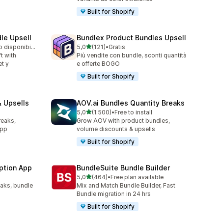
Built for Shopify
le Upsell
Bundlex Product Bundles Upsell
stelle su 5
Piano gratuito disponibile
5,0
(121)
•
Gratis
121 recensioni totali
t with
Più vendite con bundle, sconti quantità
t y
e offerte BOGO
Built for Shopify
 Upsells
AOV.ai Bundles Quantity Breaks
stelle su 5
l
5,0
(1.500)
•
Free to install
1500 recensioni totali
reaks,
Grow AOV with product bundles,
app
volume discounts & upsells
Built for Shopify
ption App
BundleSuite Bundle Builder
stelle su 5
5,0
(464)
•
Free plan available
464 recensioni totali
eaks, bundle
Mix and Match Bundle Builder, Fast
Bundle migration in 24 hrs
Built for Shopify