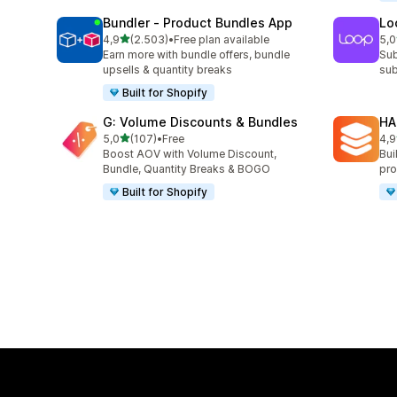
Bundler ‑ Product Bundles App
Lo
stelle su 5
4,9
(2.503)
•
Free plan available
5,0
2503 recensioni totali
683
Earn more with bundle offers, bundle
Sub
upsells & quantity breaks
sub
Built for Shopify
G: Volume Discounts & Bundles
HA
stelle su 5
5,0
(107)
•
Free
4,9
107 recensioni totali
145
Boost AOV with Volume Discount,
Bui
Bundle, Quantity Breaks & BOGO
pro
Built for Shopify