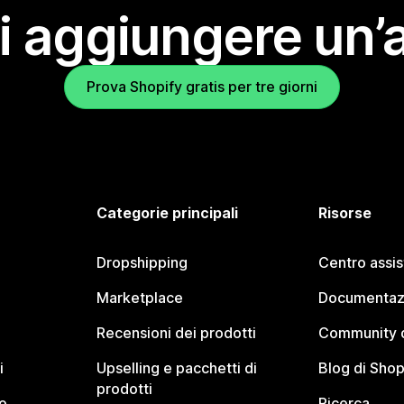
i aggiungere un’
Prova Shopify gratis per tre giorni
Categorie principali
Risorse
Dropshipping
Centro assi
Marketplace
Documentaz
Recensioni dei prodotti
Community d
i
Upselling e pacchetti di
Blog di Shop
prodotti
o
Ricerca