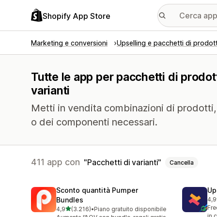
Shopify App Store
Marketing e conversioni
Upselling e pacchetti di prodott
Tutte le app per pacchetti di prodott
varianti
Metti in vendita combinazioni di prodotti,
o dei componenti necessari.
411 app con
Pacchetti di varianti
Cancella
Sconto quantità Pumper
Up
Bundles
4,9
248
Fre
stelle su 5
4,9
(3.216)
•
Piano gratuito disponibile
3216 recensioni totali
in 