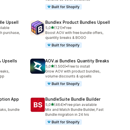
Built for Shopify
le Upsell
Bundlex Product Bundles Upsell
de 5 estrelas
ilable
5,0
(121)
•
Free
121 total de avaliações
ith purchase,
Boost AOV with free bundle offers,
quantity breaks & BOGO
Built for Shopify
 Upsells
AOV.ai Bundles Quantity Breaks
de 5 estrelas
l
5,0
(1.500)
•
Free to install
1500 total de avaliações
reaks,
Grow AOV with product bundles,
app
volume discounts & upsells
Built for Shopify
ption App
BundleSuite Bundle Builder
de 5 estrelas
5,0
(464)
•
Free plan available
464 total de avaliações
eaks, bundle
Mix and Match Bundle Builder, Fast
Bundle migration in 24 hrs
Built for Shopify