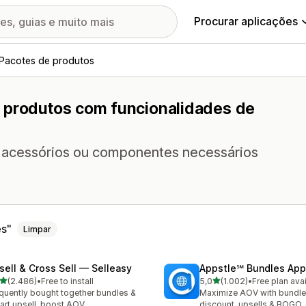
Procurar aplicações
Pacotes de produtos
e produtos com funcionalidades de
 acessórios ou componentes necessários
es
Limpar
sell & Cross Sell — Selleasy
Appstle℠ Bundles App
de 5 estrelas
de 5 estrelas
(2.486)
•
Free to install
5,0
(1.002)
•
Free plan ava
6 total de avaliações
1002 total de avaliações
quently bought together bundles &
Maximize AOV with bundle
cart upsell, boost AOV
discount, upsells & BOGO