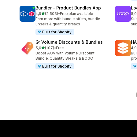
Bundler ‑ Product Bundles App
Lo
de 5 estrelas
4,9
(2.503)
•
Free plan available
5,0
2503 total de avaliações
683
Earn more with bundle offers, bundle
Sub
upsells & quantity breaks
sub
Built for Shopify
G: Volume Discounts & Bundles
HA
de 5 estrelas
5,0
(107)
•
Free
4,9
107 total de avaliações
145
Boost AOV with Volume Discount,
Bui
Bundle, Quantity Breaks & BOGO
pro
Built for Shopify