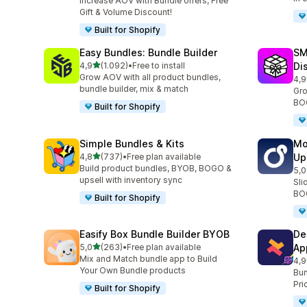
Increase AOV with Bundle offers, Free
Gift & Volume Discount!
Built for Shopify
Easy Bundles: Bundle Builder
SM
de 5 estrelas
4,9
(1.092)
•
Free to install
Di
1092 total de avaliações
Grow AOV with all product bundles,
4,9
266
bundle builder, mix & match
Gro
BOG
Built for Shopify
Simple Bundles & Kits
Mo
de 5 estrelas
4,8
(737)
•
Free plan available
Up
737 total de avaliações
Build product bundles, BYOB, BOGO &
5,0
595
upsell with inventory sync
Sli
BOG
Built for Shopify
Easify Box Bundle Builder BYOB
De
de 5 estrelas
5,0
(263)
•
Free plan available
Ap
263 total de avaliações
Mix and Match bundle app to Build
4,9
585
Your Own Bundle products
Bun
Pri
Built for Shopify