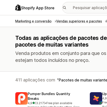
Shopify App Store
Marketing e conversão
Vendas superiores e pacotes
Todas as aplicações de pacotes d
pacotes de muitas variantes
Venda produtos em conjunto para que os
estejam todos incluídos no preço.
411 aplicações com
Pacotes de muitas variant
Pumper Bundles Quantity
Up
Breaks
4,9
248
Fre
de 5 estrelas
4,9
(3.217)
•
Free plan available
3217 total de avaliações
in 