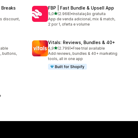
 Breaks
FBP | Fast Bundle & Upsell App
de 5 estrelas
5,0
(2.968)
•
Instalação gratuita
2968 total de avaliações
s discount,
App de venda adicional, mix & match,
2 por 1, oferta e volume
Vitals: Reviews, Bundles & 40+
de 5 estrelas
lable
4,9
(2.799)
•
Free trial available
2799 total de avaliações
, buttons,
Add reviews, bundles & 40+ marketing
tools, all in one app
Built for Shopify