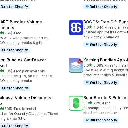
Built for Shopify
Built for Shopify
ART Bundles Volume
BOGOS: Free Gift Bund
de 5 estrelas
scounts
5,0
(4.044)
•
Free plan ava
4044 total de avaliações
Trusted app for free gift w
de 5 estrelas
(266)
•
Free
 total de avaliações
buy x get y & bundles
w AOV with product bundles,
O, quantity breaks & gifts
Built for Shopify
Built for Shopify
on Bundles CartDrawer
Kaching Bundles App &
de 5 estrelas
sell
5,0
(5.099)
•
Free to instal
5099 total de avaliações
Boost AOV with quantity b
de 5 estrelas
(595)
•
Free plan available
 total de avaliações
product bundles & upsell 
de cart, free gifts, post purchase,
O, quantity breaks
Built for Shopify
Built for Shopify
aleasy: Volume Discounts
Supr Bundle & Subscri
de 5 estrelas
p
5,0
(229)
•
Free
229 total de avaliações
Subscriptions, quantity br
de 5 estrelas
(585)
•
Free to install
 total de avaliações
kits & mix and match
dles for Quantity Discounts, Tiered
cing & Free Gifts.
Built for Shopify
Built for Shopify