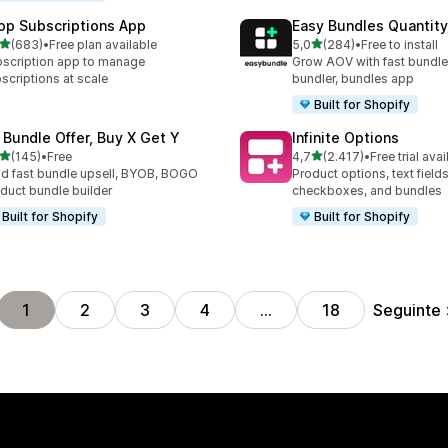
op Subscriptions App
Easy Bundles Quantity
de 5 estrelas
de 5 estrelas
(683)
•
Free plan available
5,0
(284)
•
Free to install
 total de avaliações
284 total de avaliações
scription app to manage
Grow AOV with fast bundle
scriptions at scale
bundler, bundles app
Built for Shopify
 Bundle Offer, Buy X Get Y
Infinite Options
de 5 estrelas
de 5 estrelas
(145)
•
Free
4,7
(2.417)
•
Free trial avai
 total de avaliações
2417 total de avaliações
ld fast bundle upsell, BYOB, BOGO
Product options, text fields
duct bundle builder
checkboxes, and bundles
Built for Shopify
Built for Shopify
Seguinte
1
2
3
4
…
18