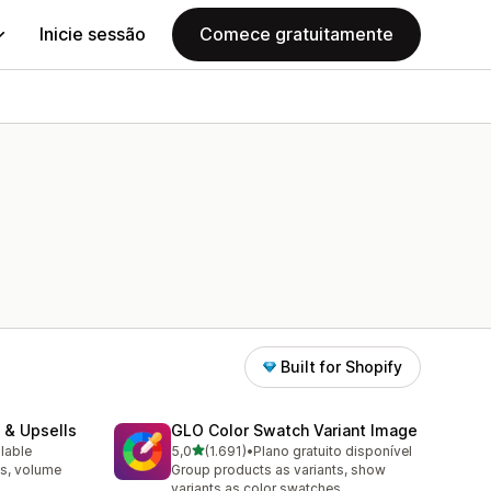
Inicie sessão
Comece gratuitamente
Built for Shopify
 & Upsells
GLO Color Swatch Variant Image
de 5 estrelas
ilable
5,0
(1.691)
•
Plano gratuito disponível
1691 total de avaliações
s, volume
Group products as variants, show
variants as color swatches