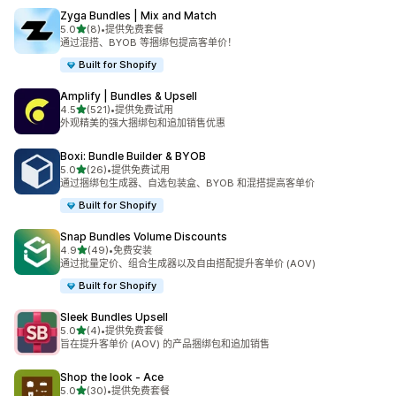
Zyga Bundles | Mix and Match
星（满分 5 星）
5.0
(8)
•
提供免费套餐
总共 8 条评论
通过混搭、BYOB 等捆绑包提高客单价！
Built for Shopify
Amplify | Bundles & Upsell
星（满分 5 星）
4.5
(521)
•
提供免费试用
总共 521 条评论
外观精美的强大捆绑包和追加销售优惠
Boxi: Bundle Builder & BYOB
星（满分 5 星）
5.0
(26)
•
提供免费试用
总共 26 条评论
通过捆绑包生成器、自选包装盒、BYOB 和混搭提高客单价
Built for Shopify
Snap Bundles Volume Discounts
星（满分 5 星）
4.9
(49)
•
免费安装
总共 49 条评论
通过批量定价、组合生成器以及自由搭配提升客单价 (AOV)
Built for Shopify
Sleek Bundles Upsell
星（满分 5 星）
5.0
(4)
•
提供免费套餐
总共 4 条评论
旨在提升客单价 (AOV) 的产品捆绑包和追加销售
Shop the look ‑ Ace
星（满分 5 星）
5.0
(30)
•
提供免费套餐