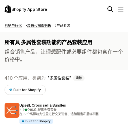
Shopify App Store
营销与转化
增销和捆绑销售
产品套装
所有具 多属性套装功能的产品套装应用
组合销售产品，让理想配件或必要组件都包含在一个
价格中。
410 个应用，类别为
多属性套装
清除
Built for Shopify
Upsell, Cross sell & Bundles
星（满分 5 星）
4.7
(453)
•
提供免费套餐
总共 453 条评论
在 8 个高影响力位置进行交叉销售、追加销售和捆绑销售
Built for Shopify