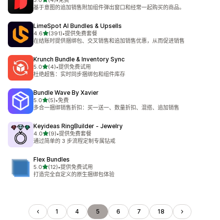
5.0
(4)
•
免费
总共 4 条评论
基于意图的追加销售附加组件弹出窗口和经常一起购买的商品。
LimeSpot AI Bundles & Upsells
星（满分 5 星）
4.6
(391)
•
提供免费套餐
总共 391 条评论
在结账时提供捆绑包、交叉销售和追加销售优惠，从而促进销售
Krunch Bundle & Inventory Sync
星（满分 5 星）
5.0
(4)
•
提供免费试用
总共 4 条评论
杜绝超售：实时同步捆绑包和组件库存
Bundle Wave By Xavier
星（满分 5 星）
5.0
(5)
•
免费
总共 5 条评论
多合一捆绑销售折扣：买一送一、数量折扣、混搭、追加销售
Keyideas RingBuilder ‑ Jewelry
星（满分 5 星）
4.0
(9)
•
提供免费套餐
总共 9 条评论
通过简单的 3 步流程定制专属钻戒
Flex Bundles
星（满分 5 星）
5.0
(12)
•
提供免费试用
总共 12 条评论
打造完全自定义的原生捆绑包体验
1
4
5
6
7
18