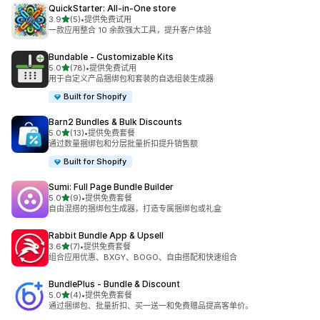
QuickStarter: All‑in‑One store
星（满分 5 星）
3.9
(5)
•
提供免费试用
总共 5 条评论
一款应用整合 10 余款强大工具，提升客户体验
Bundable ‑ Customizable Kits
星（满分 5 星）
5.0
(78)
•
提供免费试用
总共 78 条评论
用于自定义产品捆绑包和套装的自选组装生成器
Built for Shopify
Barn2 Bundles & Bulk Discounts
星（满分 5 星）
5.0
(13)
•
提供免费套餐
总共 13 条评论
通过数量捆绑包和分层批量折扣提升销售额
Built for Shopify
Sumi: Full Page Bundle Builder
星（满分 5 星）
5.0
(9)
•
提供免费套餐
总共 9 条评论
自由混搭的捆绑包生成器，打造专属捆绑包或礼盒
Rabbit Bundle App & Upsell
星（满分 5 星）
3.6
(7)
•
提供免费套餐
总共 7 条评论
组合应用优惠、BXGY、BOGO、自由搭配和快速组合
BundlePlus ‑ Bundle & Discount
星（满分 5 星）
5.0
(4)
•
提供免费套餐
总共 4 条评论
通过捆绑包、批量折扣、买一送一和免费赠品提高客单价。