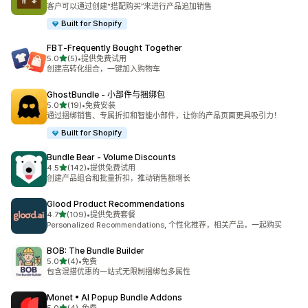
总共 30 条评论
客户可以通过创建“搭配购买”来进行产品追加销售
Built for Shopify
FBT‑Frequently Bought Together
星（满分 5 星）
5.0
(5)
•
提供免费试用
总共 5 条评论
创建高转化组合，一键加入购物车
GhostBundle ‑ 小部件与捆绑包
星（满分 5 星）
5.0
(19)
•
免费安装
总共 19 条评论
通过捆绑销售、专属折扣和智能小部件，让你的产品页面更具吸引力！
Built for Shopify
Bundle Bear ‑ Volume Discounts
星（满分 5 星）
4.5
(142)
•
提供免费试用
总共 142 条评论
创建产品组合和批量折扣，推动销售额增长
Glood Product Recommendations
星（满分 5 星）
4.7
(109)
•
提供免费套餐
总共 109 条评论
Personalized Recommendations, 个性化推荐，相关产品，一起购买
BOB: The Bundle Builder
星（满分 5 星）
5.0
(4)
•
免费
总共 4 条评论
包含混搭优惠的一站式无限制捆绑包多属性
Monet • AI Popup Bundle Addons
星（满分 5 星）