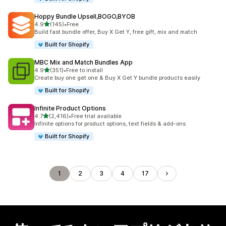
Hoppy Bundle Upsell,BOGO,BYOB
5つ星中
4.9
(145)
•
Free
合計レビュー数：145件
Build fast bundle offer, Buy X Get Y, free gift, mix and match
Built for Shopify
MBC Mix and Match Bundles App
5つ星中
4.9
(351)
•
Free to install
合計レビュー数：351件
Create buy one get one & Buy X Get Y bundle products easily
Built for Shopify
Infinite Product Options
5つ星中
4.7
(2,416)
•
Free trial available
合計レビュー数：2416件
Infinite options for product options, text fields & add-ons
Built for Shopify
1
2
3
4
17