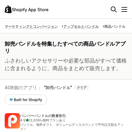
Shopify App Store
マーケティングとコンバージョン
アップセルとバンドル
商品バンドル
卸売バンドルを特集したすべての商品バンドルアプ
リ
ふさわしいアクセサリーや必要な部品がすべて価格
に含まれるように、商品をまとめて販売します。
408個のアプリ：
卸売バンドル
クリア
Built for Shopify
パンパーバンドルの数量割引
5つ星中
4.9
(3,208)
•
無料プランあり
合計レビュー数：3208件
バンドル、無料ギフト、ボリュームディスカウントで平均注文額をアッ
プ！