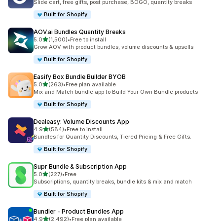
Slide cart, free gifts, post purchase, BOGO, quantity breaks
Built for Shopify
AOV.ai Bundles Quantity Breaks
5つ星中
5.0
(1,500)
•
Free to install
合計レビュー数：1500件
Grow AOV with product bundles, volume discounts & upsells
Built for Shopify
Easify Box Bundle Builder BYOB
5つ星中
5.0
(263)
•
Free plan available
合計レビュー数：263件
Mix and Match bundle app to Build Your Own Bundle products
Built for Shopify
Dealeasy: Volume Discounts App
5つ星中
4.9
(584)
•
Free to install
合計レビュー数：584件
Bundles for Quantity Discounts, Tiered Pricing & Free Gifts.
Built for Shopify
Supr Bundle & Subscription App
5つ星中
5.0
(227)
•
Free
合計レビュー数：227件
Subscriptions, quantity breaks, bundle kits & mix and match
Built for Shopify
Bundler ‑ Product Bundles App
5つ星中
4.9
(2,492)
•
Free plan available