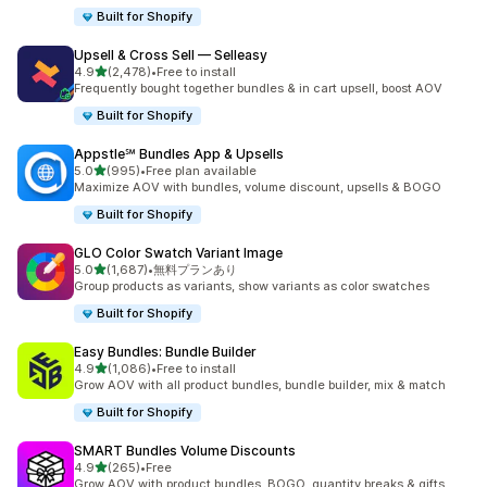
Built for Shopify
Upsell & Cross Sell — Selleasy
5つ星中
4.9
(2,478)
•
Free to install
合計レビュー数：2478件
Frequently bought together bundles & in cart upsell, boost AOV
Built for Shopify
Appstle℠ Bundles App & Upsells
5つ星中
5.0
(995)
•
Free plan available
合計レビュー数：995件
Maximize AOV with bundles, volume discount, upsells & BOGO
Built for Shopify
GLO Color Swatch Variant Image
5つ星中
5.0
(1,687)
•
無料プランあり
合計レビュー数：1687件
Group products as variants, show variants as color swatches
Built for Shopify
Easy Bundles: Bundle Builder
5つ星中
4.9
(1,086)
•
Free to install
合計レビュー数：1086件
Grow AOV with all product bundles, bundle builder, mix & match
Built for Shopify
SMART Bundles Volume Discounts
5つ星中
4.9
(265)
•
Free
合計レビュー数：265件
Grow AOV with product bundles, BOGO, quantity breaks & gifts