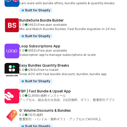
合計レビュー数：2492件
Earn more with bundle offers, bundle upsells & quantity breaks
Built for Shopify
BundleSuite Bundle Builder
5つ星中
5.0
(462)
•
Free plan available
合計レビュー数：462件
Mix and Match Bundle Builder, Fast Bundle migration in 24 hrs
Built for Shopify
Loop Subscriptions App
5つ星中
5.0
(682)
•
Free plan available
合計レビュー数：682件
Subscription app to manage subscriptions at scale
Easy Bundles Quantity Breaks
5つ星中
5.0
(283)
•
Free to install
合計レビュー数：283件
Grow AOV with fast bundle discount, bundler, bundle app
Built for Shopify
FBP | Fast Bundle & Upsell App
5つ星中
5.0
(2,956)
•
無料インストール
合計レビュー数：2956件
アップセル、組み合わせ自由、2点目無料、ギフト、数量割引アプリ
G: Volume Discounts & Bundles
5つ星中
5.0
(107)
•
無料
合計レビュー数：107件
数量割引・バンドル・無料ギフト・アップセルでAOV向上
Built for Shopify