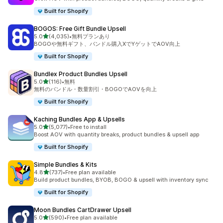
Built for Shopify
BOGOS: Free Gift Bundle Upsell
5つ星中
5.0
(4,035)
•
無料プランあり
合計レビュー数：4035件
BOGOや無料ギフト、バンドル購入XでYゲットでAOV向上
Built for Shopify
Bundlex Product Bundles Upsell
5つ星中
5.0
(116)
•
無料
合計レビュー数：116件
無料のバンドル・数量割引・BOGOでAOVを向上
Built for Shopify
Kaching Bundles App & Upsells
5つ星中
5.0
(5,077)
•
Free to install
合計レビュー数：5077件
Boost AOV with quantity breaks, product bundles & upsell app
Built for Shopify
Simple Bundles & Kits
5つ星中
4.8
(737)
•
Free plan available
合計レビュー数：737件
Build product bundles, BYOB, BOGO & upsell with inventory sync
Built for Shopify
Moon Bundles CartDrawer Upsell
5つ星中
5.0
(590)
•
Free plan available
合計レビュー数：590件