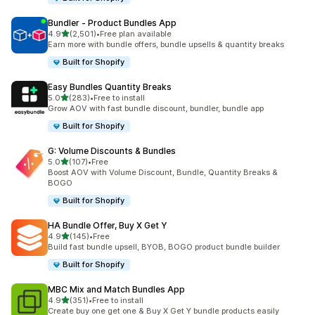
Bundler ‑ Product Bundles App
별 5개 중
4.9
(2,501)
•
Free plan available
총 리뷰 2501개
Earn more with bundle offers, bundle upsells & quantity breaks
Built for Shopify
Easy Bundles Quantity Breaks
별 5개 중
5.0
(283)
•
Free to install
총 리뷰 283개
Grow AOV with fast bundle discount, bundler, bundle app
Built for Shopify
G: Volume Discounts & Bundles
별 5개 중
5.0
(107)
•
Free
총 리뷰 107개
Boost AOV with Volume Discount, Bundle, Quantity Breaks &
BOGO
Built for Shopify
HA Bundle Offer, Buy X Get Y
별 5개 중
4.9
(145)
•
Free
총 리뷰 145개
Build fast bundle upsell, BYOB, BOGO product bundle builder
Built for Shopify
MBC Mix and Match Bundles App
별 5개 중
4.9
(351)
•
Free to install
총 리뷰 351개
Create buy one get one & Buy X Get Y bundle products easily