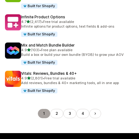
Built for Shopify
Infinite Product Options
별 5개 중
4.7
(2,417)
•
Free trial available
총 리뷰 2417개
Infinite options for product options, text fields & add-ons
Built for Shopify
Mix and Match Bundle Builder
별 5개 중
4.9
(103)
•
Free plan available
총 리뷰 103개
Build a box or build your own bundle (BYOB) to grow your AOV
Built for Shopify
Vitals: Reviews, Bundles & 40+
별 5개 중
4.9
(2,801)
•
Free trial available
총 리뷰 2801개
Add reviews, bundles & 40+ marketing tools, all in one app
Built for Shopify
1
2
3
4