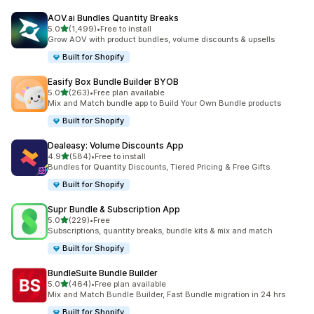
AOV.ai Bundles Quantity Breaks
별 5개 중
5.0
(1,499)
•
Free to install
총 리뷰 1499개
Grow AOV with product bundles, volume discounts & upsells
Built for Shopify
Easify Box Bundle Builder BYOB
별 5개 중
5.0
(263)
•
Free plan available
총 리뷰 263개
Mix and Match bundle app to Build Your Own Bundle products
Built for Shopify
Dealeasy: Volume Discounts App
별 5개 중
4.9
(584)
•
Free to install
총 리뷰 584개
Bundles for Quantity Discounts, Tiered Pricing & Free Gifts.
Built for Shopify
Supr Bundle & Subscription App
별 5개 중
5.0
(229)
•
Free
총 리뷰 229개
Subscriptions, quantity breaks, bundle kits & mix and match
Built for Shopify
BundleSuite Bundle Builder
별 5개 중
5.0
(464)
•
Free plan available
총 리뷰 464개
Mix and Match Bundle Builder, Fast Bundle migration in 24 hrs
Built for Shopify