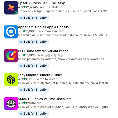
Upsell & Cross Sell — Selleasy
별 5개 중
4.9
(2,484)
•
Free to install
총 리뷰 2484개
Frequently bought together bundles & in cart upsell, boost AOV
Built for Shopify
Appstle℠ Bundles App & Upsells
별 5개 중
5.0
(1,000)
•
Free plan available
총 리뷰 1000개
Maximize AOV with bundles, volume discount, upsells & BOGO
Built for Shopify
GLO Color Swatch Variant Image
별 5개 중
5.0
(1,689)
•
무료 플랜 사용 가능
총 리뷰 1689개
Group products as variants, show variants as color swatches
Built for Shopify
Easy Bundles: Bundle Builder
별 5개 중
4.9
(1,089)
•
Free to install
총 리뷰 1089개
Grow AOV with all product bundles, bundle builder, mix & match
Built for Shopify
SMART Bundles Volume Discounts
별 5개 중
4.9
(263)
•
Free
총 리뷰 263개
Grow AOV with product bundles, BOGO, quantity breaks & gifts
Built for Shopify