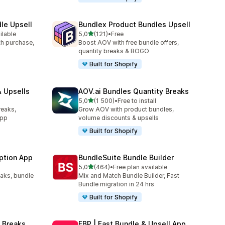
le Upsell
Bundlex Product Bundles Upsell
av 5 stjerner
ilable
5,0
(121)
•
Free
Totalt 121 omtaler
ith purchase,
Boost AOV with free bundle offers,
quantity breaks & BOGO
Built for Shopify
 Upsells
AOV.ai Bundles Quantity Breaks
av 5 stjerner
l
5,0
(1 500)
•
Free to install
Totalt 1500 omtaler
reaks,
Grow AOV with product bundles,
app
volume discounts & upsells
Built for Shopify
ption App
BundleSuite Bundle Builder
av 5 stjerner
5,0
(464)
•
Free plan available
Totalt 464 omtaler
eaks, bundle
Mix and Match Bundle Builder, Fast
Bundle migration in 24 hrs
Built for Shopify
 Breaks
FBP | Fast Bundle & Upsell App