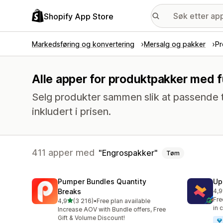
Shopify App Store
Markedsføring og konvertering
Mersalg og pakker
Pr
Alle apper for produktpakker med 
Selg produkter sammen slik at passende 
inkludert i prisen.
411 apper med
Engrospakker
Tøm
Pumper Bundles Quantity
Up
Breaks
4,9
Tot
Fre
av 5 stjerner
4,9
(3 216)
•
Free plan available
Totalt 3216 omtaler
in 
Increase AOV with Bundle offers, Free
Gift & Volume Discount!