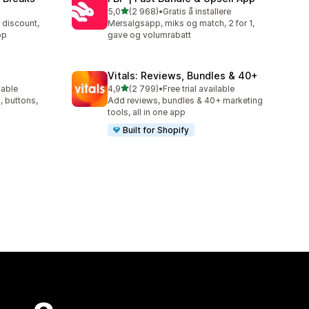
av 5 stjerner
5,0
(2 968)
•
Gratis å installere
Totalt 2968 omtaler
 discount,
Mersalgsapp, miks og match, 2 for 1,
pp
gave og volumrabatt
Vitals: Reviews, Bundles & 40+
av 5 stjerner
lable
4,9
(2 799)
•
Free trial available
Totalt 2799 omtaler
, buttons,
Add reviews, bundles & 40+ marketing
tools, all in one app
Built for Shopify