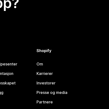
app?
Shopify
lpesenter
Om
ntasjon
Karrierer
lesskapet
Investorer
gg
Presse og media
Partnere