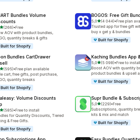
ART Bundles Volume
BOGOS: Free Gift Bund
av 5 stjerner
scounts
5,0
(4 044)
•
Free plan ava
Totalt 4044 omtaler
Trusted app for free gift w
av 5 stjerner
(266)
•
Free
alt 266 omtaler
buy x get y & bundles
w AOV with product bundles,
O, quantity breaks & gifts
Built for Shopify
Built for Shopify
on Bundles CartDrawer
Kaching Bundles App &
av 5 stjerner
sell
5,0
(5 098)
•
Free to instal
Totalt 5098 omtaler
Boost AOV with quantity b
av 5 stjerner
(595)
•
Free plan available
alt 595 omtaler
product bundles & upsell 
de cart, free gifts, post purchase,
O, quantity breaks
Built for Shopify
Built for Shopify
aleasy: Volume Discounts
Supr Bundle & Subscri
av 5 stjerner
p
5,0
(229)
•
Free
Totalt 229 omtaler
Subscriptions, quantity br
av 5 stjerner
(585)
•
Free to install
alt 585 omtaler
kits & mix and match
dles for Quantity Discounts, Tiered
cing & Free Gifts.
Built for Shopify
Built for Shopify
op Subscriptions App
Easy Bundles Quantity