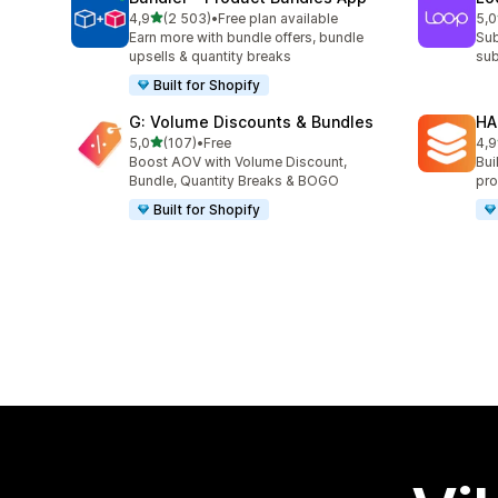
av 5 stjerner
4,9
(2 503)
•
Free plan available
5,0
Totalt 2503 omtaler
Tot
Earn more with bundle offers, bundle
Sub
upsells & quantity breaks
sub
Built for Shopify
G: Volume Discounts & Bundles
HA
av 5 stjerner
5,0
(107)
•
Free
4,9
Totalt 107 omtaler
Tot
Boost AOV with Volume Discount,
Bui
Bundle, Quantity Breaks & BOGO
pro
Built for Shopify