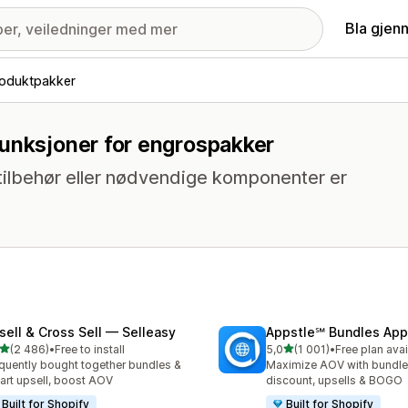
Bla gjen
oduktpakker
funksjoner for engrospakker
tilbehør eller nødvendige komponenter er
sell & Cross Sell — Selleasy
Appstle℠ Bundles App
av 5 stjerner
av 5 stjerner
(2 486)
•
Free to install
5,0
(1 001)
•
Free plan avai
alt 2486 omtaler
Totalt 1001 omtaler
quently bought together bundles &
Maximize AOV with bundle
cart upsell, boost AOV
discount, upsells & BOGO
Built for Shopify
Built for Shopify