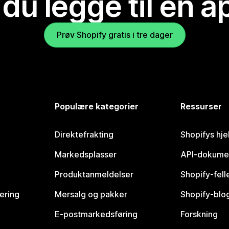
 du legge til en 
Prøv Shopify gratis i tre dager
Populære kategorier
Ressurser
Direktefrakting
Shopifys hje
Markedsplasser
API-dokume
Produktanmeldelser
Shopify-fel
vering
Mersalg og pakker
Shopify-blo
E-postmarkedsføring
Forskning