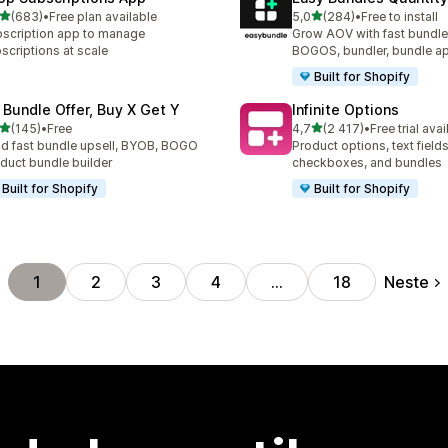
av 5 stjerner
av 5 stjerner
(683)
•
Free plan available
5,0
(284)
•
Free to install
alt 683 omtaler
Totalt 284 omtaler
scription app to manage
Grow AOV with fast bundle
scriptions at scale
BOGOS, bundler, bundle a
Built for Shopify
 Bundle Offer, Buy X Get Y
Infinite Options
av 5 stjerner
av 5 stjerner
(145)
•
Free
4,7
(2 417)
•
Free trial avai
alt 145 omtaler
Totalt 2417 omtaler
ld fast bundle upsell, BYOB, BOGO
Product options, text fields
duct bundle builder
checkboxes, and bundles
Built for Shopify
Built for Shopify
Neste
1
2
3
4
…
18