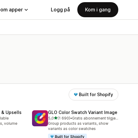
nom apper
Logg på
Kom i gang
Built for Shopify
 & Upsells
GLO Color Swatch Variant Image
av 5 stjerner
lable
5,0
(1 690)
•
Gratis abonnement tilgjengelig
Totalt 1690 omtaler
s, volume
Group products as variants, show
variants as color swatches
Built for Shopify