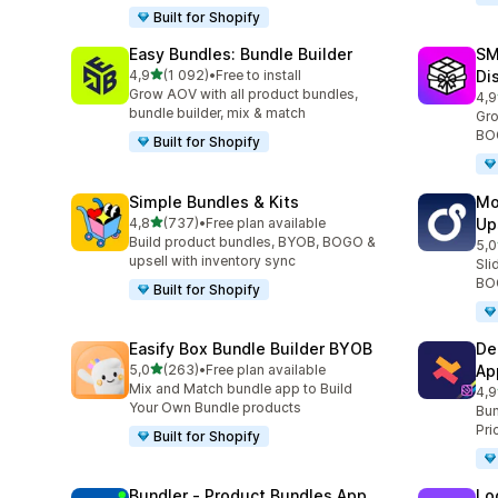
Built for Shopify
Easy Bundles: Bundle Builder
SM
av 5 stjerner
4,9
(1 092)
•
Free to install
Di
Totalt 1092 omtaler
Grow AOV with all product bundles,
4,9
Tot
bundle builder, mix & match
Gro
BOG
Built for Shopify
Simple Bundles & Kits
Mo
av 5 stjerner
4,8
(737)
•
Free plan available
Up
Totalt 737 omtaler
Build product bundles, BYOB, BOGO &
5,0
Tot
upsell with inventory sync
Sli
BOG
Built for Shopify
Easify Box Bundle Builder BYOB
De
av 5 stjerner
5,0
(263)
•
Free plan available
Ap
Totalt 263 omtaler
Mix and Match bundle app to Build
4,9
Tot
Your Own Bundle products
Bun
Pri
Built for Shopify
Bundler ‑ Product Bundles App
Lo