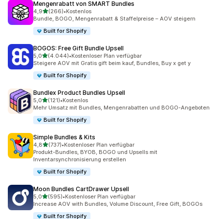
Mengenrabatt von SMART Bundles
von 5 Sternen
4,9
(266)
•
Kostenlos
266 Rezensionen insgesamt
Bundle, BOGO, Mengenrabatt & Staffelpreise – AOV steigern
Built for Shopify
BOGOS: Free Gift Bundle Upsell
von 5 Sternen
5,0
(4.044)
•
Kostenloser Plan verfügbar
4044 Rezensionen insgesamt
Steigere AOV mit Gratis gift beim kauf, Bundles, Buy x get y
Built for Shopify
Bundlex Product Bundles Upsell
von 5 Sternen
5,0
(121)
•
Kostenlos
121 Rezensionen insgesamt
Mehr Umsatz mit Bundles, Mengenrabatten und BOGO-Angeboten
Built for Shopify
Simple Bundles & Kits
von 5 Sternen
4,8
(737)
•
Kostenloser Plan verfügbar
737 Rezensionen insgesamt
Produkt-Bundles, BYOB, BOGO und Upsells mit
Inventarsynchronisierung erstellen
Built for Shopify
Moon Bundles CartDrawer Upsell
von 5 Sternen
5,0
(595)
•
Kostenloser Plan verfügbar
595 Rezensionen insgesamt
Increase AOV with Bundles, Volume Discount, Free Gift, BOGOs
Built for Shopify