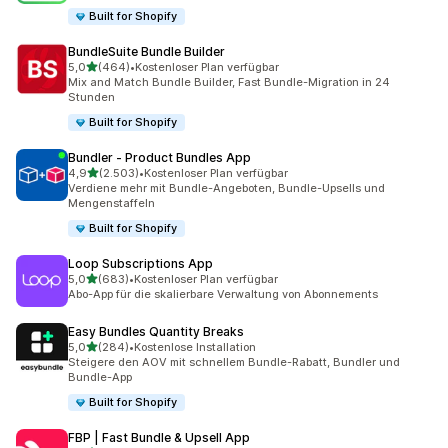
Built for Shopify
BundleSuite Bundle Builder
von 5 Sternen
5,0
(464)
•
Kostenloser Plan verfügbar
464 Rezensionen insgesamt
Mix and Match Bundle Builder, Fast Bundle-Migration in 24
Stunden
Built for Shopify
Bundler ‑ Product Bundles App
von 5 Sternen
4,9
(2.503)
•
Kostenloser Plan verfügbar
2503 Rezensionen insgesamt
Verdiene mehr mit Bundle-Angeboten, Bundle-Upsells und
Mengenstaffeln
Built for Shopify
Loop Subscriptions App
von 5 Sternen
5,0
(683)
•
Kostenloser Plan verfügbar
683 Rezensionen insgesamt
Abo-App für die skalierbare Verwaltung von Abonnements
Easy Bundles Quantity Breaks
von 5 Sternen
5,0
(284)
•
Kostenlose Installation
284 Rezensionen insgesamt
Steigere den AOV mit schnellem Bundle-Rabatt, Bundler und
Bundle-App
Built for Shopify
FBP | Fast Bundle & Upsell App