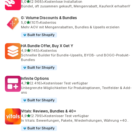
von 5 Sternen
5,0
(2.968)
•
Kostenlose Installation
2968 Rezensionen insgesamt
Bündel, oft zusammen gekauft, Mengenrabatt, KaufenX erhaltenY
G: Volume Discounts & Bundles
von 5 Sternen
5,0
(107)
•
Kostenlos
107 Rezensionen insgesamt
Mehr AOV mit Mengenrabatten, Bundles & Upsells erzielen
Built for Shopify
HA Bundle Offer, Buy X Get Y
von 5 Sternen
4,9
(145)
•
Kostenlos
145 Rezensionen insgesamt
Schneller Builder für Bundle-Upsells, BYOB- und BOGO-Produkt-
Bundles
Built for Shopify
Infinite Options
von 5 Sternen
4,7
(2.416)
•
Kostenloser Test verfügbar
2416 Rezensionen insgesamt
Unbegrenzte Möglichkeiten für Produktoptionen, Textfelder & Add-
ons
Built for Shopify
Vitals: Reviews, Bundles & 40+
von 5 Sternen
4,9
(2.799)
•
Kostenloser Test verfügbar
2799 Rezensionen insgesamt
In Vitals: Bewertungen, Pakete, Wiederholungen, Währung +40..
Built for Shopify