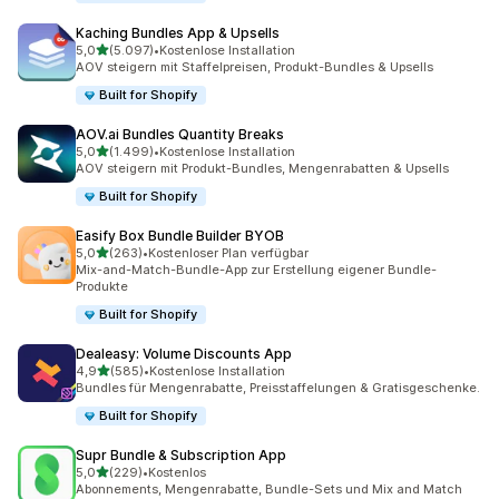
Kaching Bundles App & Upsells
von 5 Sternen
5,0
(5.097)
•
Kostenlose Installation
5097 Rezensionen insgesamt
AOV steigern mit Staffelpreisen, Produkt-Bundles & Upsells
Built for Shopify
AOV.ai Bundles Quantity Breaks
von 5 Sternen
5,0
(1.499)
•
Kostenlose Installation
1499 Rezensionen insgesamt
AOV steigern mit Produkt-Bundles, Mengenrabatten & Upsells
Built for Shopify
Easify Box Bundle Builder BYOB
von 5 Sternen
5,0
(263)
•
Kostenloser Plan verfügbar
263 Rezensionen insgesamt
Mix-and-Match-Bundle-App zur Erstellung eigener Bundle-
Produkte
Built for Shopify
Dealeasy: Volume Discounts App
von 5 Sternen
4,9
(585)
•
Kostenlose Installation
585 Rezensionen insgesamt
Bundles für Mengenrabatte, Preisstaffelungen & Gratisgeschenke.
Built for Shopify
Supr Bundle & Subscription App
von 5 Sternen
5,0
(229)
•
Kostenlos
229 Rezensionen insgesamt
Abonnements, Mengenrabatte, Bundle-Sets und Mix and Match