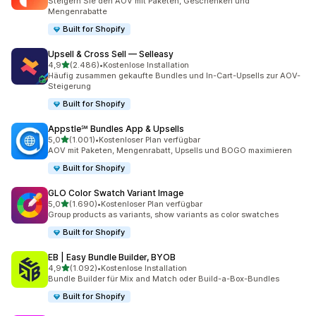
Steigern Sie den AOV mit Paketen, Geschenken und
Mengenrabatte
Built for Shopify
Upsell & Cross Sell — Selleasy
von 5 Sternen
4,9
(2.486)
•
Kostenlose Installation
2486 Rezensionen insgesamt
Häufig zusammen gekaufte Bundles und In-Cart-Upsells zur AOV-
Steigerung
Built for Shopify
Appstle℠ Bundles App & Upsells
von 5 Sternen
5,0
(1.001)
•
Kostenloser Plan verfügbar
1001 Rezensionen insgesamt
AOV mit Paketen, Mengenrabatt, Upsells und BOGO maximieren
Built for Shopify
GLO Color Swatch Variant Image
von 5 Sternen
5,0
(1.690)
•
Kostenloser Plan verfügbar
1690 Rezensionen insgesamt
Group products as variants, show variants as color swatches
Built for Shopify
EB | Easy Bundle Builder, BYOB
von 5 Sternen
4,9
(1.092)
•
Kostenlose Installation
1092 Rezensionen insgesamt
Bundle Builder für Mix and Match oder Build-a-Box-Bundles
Built for Shopify