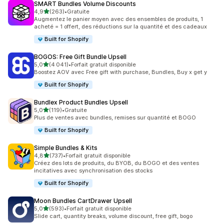
SMART Bundles Volume Discounts
étoile(s) sur 5
4,9
(263)
•
Gratuite
263 avis au total
Augmentez le panier moyen avec des ensembles de produits, 1
acheté = 1 offert, des réductions sur la quantité et des cadeaux
Built for Shopify
BOGOS: Free Gift Bundle Upsell
étoile(s) sur 5
5,0
(4 041)
•
Forfait gratuit disponible
4041 avis au total
Boostez AOV avec Free gift with purchase, Bundles, Buy x get y
Built for Shopify
Bundlex Product Bundles Upsell
étoile(s) sur 5
5,0
(119)
•
Gratuite
119 avis au total
Plus de ventes avec bundles, remises sur quantité et BOGO
Built for Shopify
Simple Bundles & Kits
étoile(s) sur 5
4,8
(737)
•
Forfait gratuit disponible
737 avis au total
Créez des lots de produits, du BYOB, du BOGO et des ventes
incitatives avec synchronisation des stocks
Built for Shopify
Moon Bundles CartDrawer Upsell
étoile(s) sur 5
5,0
(593)
•
Forfait gratuit disponible
593 avis au total
Slide cart, quantity breaks, volume discount, free gift, bogo