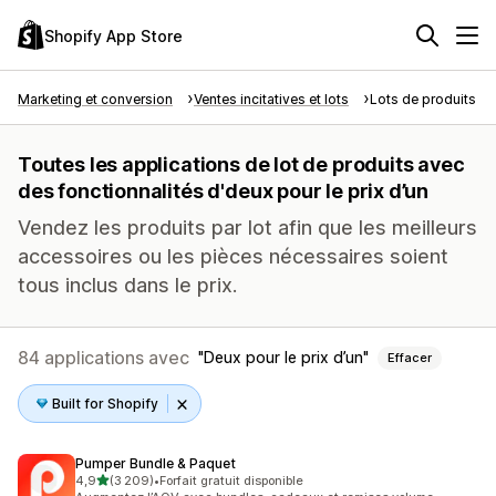
Shopify App Store
Marketing et conversion
Ventes incitatives et lots
Lots de produits
Toutes les applications de lot de produits avec
des fonctionnalités d'deux pour le prix d’un
Vendez les produits par lot afin que les meilleurs
accessoires ou les pièces nécessaires soient
tous inclus dans le prix.
84 applications avec
Deux pour le prix d’un
Effacer
Built for Shopify
Pumper Bundle & Paquet
étoile(s) sur 5
4,9
(3 209)
•
Forfait gratuit disponible
3209 avis au total