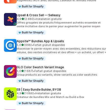
Augmentez l’AOV avec bundles, cadeaux et remises volume
Built for Shopify
Upsell & Cross Sell — Selleasy
étoile(s) sur 5
4,9
(2 480)
•
Installation gratuite
2480 avis au total
Offres groupées de produits fréquemment achetés ensemble et
vente incitative dans le panier pour augmenter le panier moyen
Built for Shopify
Appstle℠ Bundles App & Upsells
étoile(s) sur 5
5,0
(998)
•
Forfait gratuit disponible
998 avis au total
Maximiser le panier moyen avec des ensembles, des réductions sur
volume, des ventes incitatives et des offres « un acheté, un offert »
Built for Shopify
GLO Color Swatch Variant Image
étoile(s) sur 5
5,0
(1 687)
•
Forfait gratuit disponible
1687 avis au total
Group products as variants, show variants as color swatches
Built for Shopify
EB | Easy Bundle Builder, BYOB
étoile(s) sur 5
4,9
(1 086)
•
Installation gratuite
1086 avis au total
Créateur de bundles Mix and Match ou Build a Box
Built for Shopify