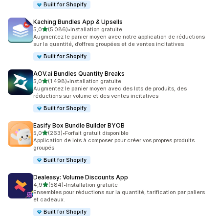
Built for Shopify
Kaching Bundles App & Upsells
étoile(s) sur 5
5,0
(5 086)
•
Installation gratuite
5086 avis au total
Augmentez le panier moyen avec notre application de réductions
sur la quantité, d’offres groupées et de ventes incitatives
Built for Shopify
AOV.ai Bundles Quantity Breaks
étoile(s) sur 5
5,0
(1 498)
•
Installation gratuite
1498 avis au total
Augmentez le panier moyen avec des lots de produits, des
réductions sur volume et des ventes incitatives
Built for Shopify
Easify Box Bundle Builder BYOB
étoile(s) sur 5
5,0
(263)
•
Forfait gratuit disponible
263 avis au total
Application de lots à composer pour créer vos propres produits
groupés
Built for Shopify
Dealeasy: Volume Discounts App
étoile(s) sur 5
4,9
(584)
•
Installation gratuite
584 avis au total
Ensembles pour réductions sur la quantité, tarification par paliers
et cadeaux.
Built for Shopify