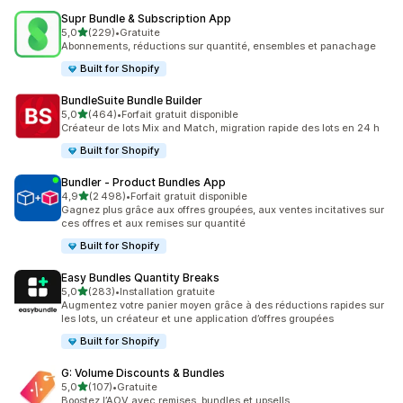
Supr Bundle & Subscription App
étoile(s) sur 5
5,0
(229)
•
Gratuite
229 avis au total
Abonnements, réductions sur quantité, ensembles et panachage
Built for Shopify
BundleSuite Bundle Builder
étoile(s) sur 5
5,0
(464)
•
Forfait gratuit disponible
464 avis au total
Créateur de lots Mix and Match, migration rapide des lots en 24 h
Built for Shopify
Bundler ‑ Product Bundles App
étoile(s) sur 5
4,9
(2 498)
•
Forfait gratuit disponible
2498 avis au total
Gagnez plus grâce aux offres groupées, aux ventes incitatives sur
ces offres et aux remises sur quantité
Built for Shopify
Easy Bundles Quantity Breaks
étoile(s) sur 5
5,0
(283)
•
Installation gratuite
283 avis au total
Augmentez votre panier moyen grâce à des réductions rapides sur
les lots, un créateur et une application d’offres groupées
Built for Shopify
G: Volume Discounts & Bundles
étoile(s) sur 5
5,0
(107)
•
Gratuite
107 avis au total
Boostez l’AOV avec remises, bundles et upsells