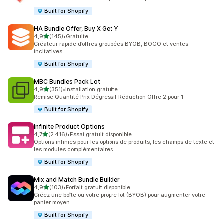
Built for Shopify
HA Bundle Offer, Buy X Get Y
étoile(s) sur 5
4,9
(145)
•
Gratuite
145 avis au total
Créateur rapide d’offres groupées BYOB, BOGO et ventes
incitatives
Built for Shopify
MBC Bundles Pack Lot
étoile(s) sur 5
4,9
(351)
•
Installation gratuite
351 avis au total
Remise Quantité Prix Dégressif Réduction Offre 2 pour 1
Built for Shopify
Infinite Product Options
étoile(s) sur 5
4,7
(2 416)
•
Essai gratuit disponible
2416 avis au total
Options infinies pour les options de produits, les champs de texte et
les modules complémentaires
Built for Shopify
Mix and Match Bundle Builder
étoile(s) sur 5
4,9
(103)
•
Forfait gratuit disponible
103 avis au total
Créez une boîte ou votre propre lot (BYOB) pour augmenter votre
panier moyen
Built for Shopify