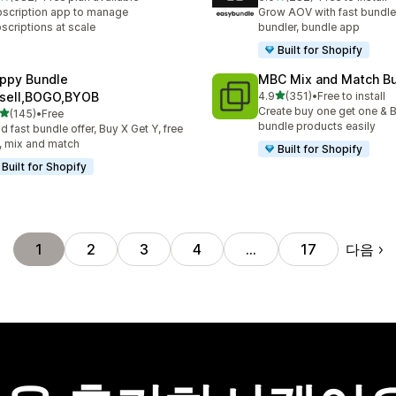
리뷰 682개
총 리뷰 282개
scription app to manage
Grow AOV with fast bundle
scriptions at scale
bundler, bundle app
Built for Shopify
ppy Bundle
MBC Mix and Match B
별 5개 중
sell,BOGO,BYOB
4.9
(351)
•
Free to install
총 리뷰 351개
Create buy one get one & B
별 5개 중
(145)
•
Free
리뷰 145개
bundle products easily
ld fast bundle offer, Buy X Get Y, free
t, mix and match
Built for Shopify
Built for Shopify
다음
1
2
3
4
…
17