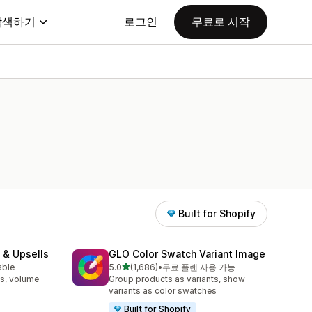
탐색하기
로그인
무료로 시작
Built for Shopify
 & Upsells
GLO Color Swatch Variant Image
별 5개 중
able
5.0
(1,686)
•
무료 플랜 사용 가능
총 리뷰 1686개
s, volume
Group products as variants, show
variants as color swatches
Built for Shopify