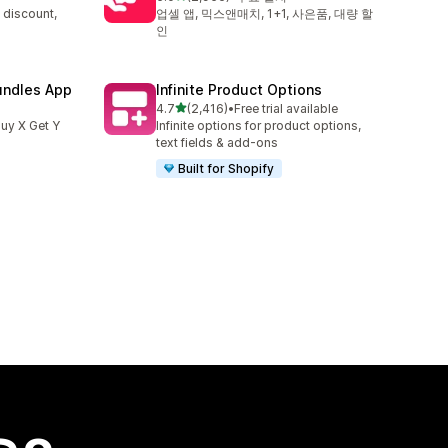
총 리뷰 2956개
 discount,
업셀 앱, 믹스앤매치, 1+1, 사은품, 대량 할
인
undles App
Infinite Product Options
별 5개 중
4.7
(2,416)
•
Free trial available
총 리뷰 2416개
uy X Get Y
Infinite options for product options,
text fields & add-ons
Built for Shopify