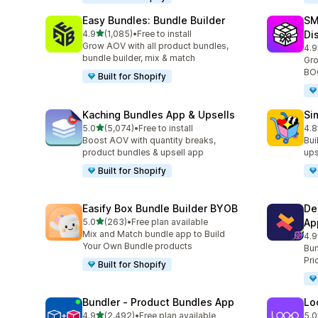
Easy Bundles: Bundle Builder
SM
별 5개 중
4.9
(1,085)
•
Free to install
Di
총 리뷰 1085개
Grow AOV with all product bundles,
4.9
총 
bundle builder, mix & match
Gro
BOG
Built for Shopify
Kaching Bundles App & Upsells
Si
별 5개 중
5.0
(5,074)
•
Free to install
4.8
총 리뷰 5074개
총 
Boost AOV with quantity breaks,
Bui
product bundles & upsell app
ups
Built for Shopify
Easify Box Bundle Builder BYOB
De
별 5개 중
5.0
(263)
•
Free plan available
Ap
총 리뷰 263개
Mix and Match bundle app to Build
4.9
총 
Your Own Bundle products
Bun
Pri
Built for Shopify
Bundler ‑ Product Bundles App
Lo
별 5개 중
4.9
(2,492)
•
Free plan available
5.0