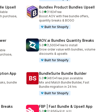
le Upsell
Bundlex Product Bundles Upsell
별 5개 중
ilable
5.0
(116)
•
Free
총 리뷰 116개
ith purchase,
Boost AOV with free bundle offers,
quantity breaks & BOGO
Built for Shopify
awer
AOV.ai Bundles Quantity Breaks
별 5개 중
5.0
(1,500)
•
Free to install
총 리뷰 1500개
Grow order value with bundles, volume
able
discounts & upsells
purchase,
Built for Shopify
ption App
BundleSuite Bundle Builder
별 5개 중
5.0
(461)
•
Free plan available
총 리뷰 461개
eaks, bundle
Mix and Match Bundle Builder, Fast
Bundle migration in 24 hrs
Built for Shopify
 Breaks
FBP | Fast Bundle & Upsell App
별 5개 중
5.0
(2,956)
•
무료 설치