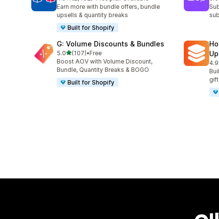
총 리뷰 2492개
총 
Earn more with bundle offers, bundle
Sub
upsells & quantity breaks
sub
Built for Shopify
G: Volume Discounts & Bundles
Ho
별 5개 중
5.0
(107)
•
Free
Up
총 리뷰 107개
Boost AOV with Volume Discount,
4.9
총 
Bundle, Quantity Breaks & BOGO
Bui
gif
Built for Shopify