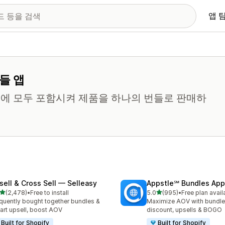
앱 
들 앱
에 모두 포함시켜 제품을 하나의 번들로 판매하
sell & Cross Sell — Selleasy
Appstle℠ Bundles App
별 5개 중
별 5개 중
(2,478)
•
Free to install
5.0
(995)
•
Free plan avail
리뷰 2478개
총 리뷰 995개
quently bought together bundles &
Maximize AOV with bundle
cart upsell, boost AOV
discount, upsells & BOGO
Built for Shopify
Built for Shopify