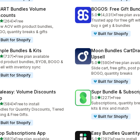
ART Bundles Volume
BOGOS: Free Gift Bund
별 5개 중
scounts
5.0
(4,031)
•
Free plan ava
총 리뷰 4031개
Trusted app for free gift w
별 5개 중
(264)
•
Free
리뷰 264개
buy x get y & bundles
w AOV with product bundles,
O, quantity breaks & gifts
Built for Shopify
Built for Shopify
mple Bundles & Kits
Moon Bundles CartDr
별 5개 중
(737)
•
Free plan available
Upsell
리뷰 737개
ld product bundles, BYOB, BOGO &
별 5개 중
5.0
(590)
•
Free plan avail
총 리뷰 590개
ell with inventory sync
Slide cart, free gifts, post 
BOGO, quantity breaks
Built for Shopify
Built for Shopify
aleasy: Volume Discounts
Supr Bundle & Subscri
별 5개 중
p
5.0
(227)
•
Free
총 리뷰 227개
Subscriptions, quantity br
별 5개 중
(584)
•
Free to install
리뷰 584개
kits & mix and match
dles for Quantity Discounts, Tiered
cing & Free Gifts.
Built for Shopify
Built for Shopify
op Subscriptions App
Easy Bundles Quantity
별 5개 중
별 5개 중
(682)
•
Free plan available
5.0
(282)
•
Free to install