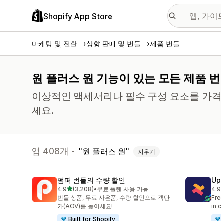
Shopify App Store
마케팅 및 전환
상향 판매 및 번들
제품 번들
원 플러스 원 기능이 있는 모든 제품 번
이상적인 액세서리나 필수 구성 요소를 가격
세요.
앱 408개 -
원 플러스 원
지우기
펌퍼 번들의 수량 할인
Up
별 5개 중
4.9
(3,208)
•
무료 플랜 사용 가능
4.9
총 리뷰 3208개
총 
번들 상품, 무료 사은품, 수량 할인으로 객단
Fre
가(AOV)를 높이세요!
in 
Built for Shopify