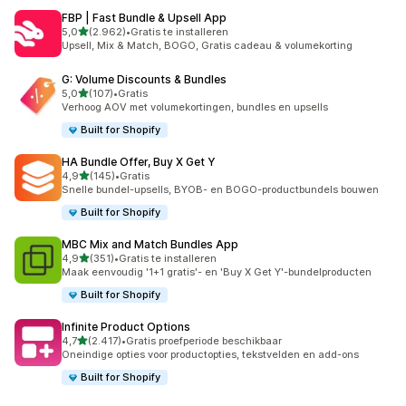
FBP | Fast Bundle & Upsell App
van 5 sterren
5,0
(2.962)
•
Gratis te installeren
2962 recensies in totaal
Upsell, Mix & Match, BOGO, Gratis cadeau & volumekorting
G: Volume Discounts & Bundles
van 5 sterren
5,0
(107)
•
Gratis
107 recensies in totaal
Verhoog AOV met volumekortingen, bundles en upsells
Built for Shopify
HA Bundle Offer, Buy X Get Y
van 5 sterren
4,9
(145)
•
Gratis
145 recensies in totaal
Snelle bundel-upsells, BYOB- en BOGO-productbundels bouwen
Built for Shopify
MBC Mix and Match Bundles App
van 5 sterren
4,9
(351)
•
Gratis te installeren
351 recensies in totaal
Maak eenvoudig '1+1 gratis'- en 'Buy X Get Y'-bundelproducten
Built for Shopify
Infinite Product Options
van 5 sterren
4,7
(2.417)
•
Gratis proefperiode beschikbaar
2417 recensies in totaal
Oneindige opties voor productopties, tekstvelden en add-ons
Built for Shopify