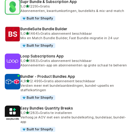
Supr Bundle & Subscription App
van 5 sterren
5,0
(229)
•
Gratis
229 recensies in totaal
Abonnementen, kwantumkortingen, bundelkits & mix-and-match
Built for Shopify
BundleSuite Bundle Builder
van 5 sterren
5,0
(464)
•
Gratis abonnement beschikbaar
464 recensies in totaal
Mix en Match Bundle Builder, Fast Bundle-migratie in 24 uur
Built for Shopify
Loop Subscriptions App
van 5 sterren
5,0
(683)
•
Gratis abonnement beschikbaar
683 recensies in totaal
Abonnementen-app om abonnementen op grote schaal te beheren
Bundler ‑ Product Bundles App
van 5 sterren
4,9
(2.499)
•
Gratis abonnement beschikbaar
2499 recensies in totaal
Verdien meer met bundelaanbiedingen, bundel-upsells en
staffelkortingen
Built for Shopify
Easy Bundles Quantity Breaks
van 5 sterren
5,0
(283)
•
Gratis te installeren
283 recensies in totaal
Verhoog je AOV met een snelle bundelkorting, bundelaar, bundel-
app
Built for Shopify