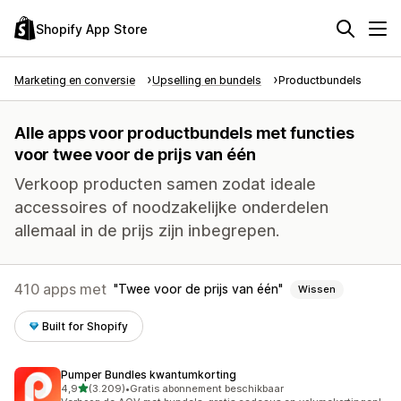
Shopify App Store
Marketing en conversie
Upselling en bundels
Productbundels
Alle apps voor productbundels met functies
voor twee voor de prijs van één
Verkoop producten samen zodat ideale
accessoires of noodzakelijke onderdelen
allemaal in de prijs zijn inbegrepen.
410 apps met
Twee voor de prijs van één
Wissen
Built for Shopify
Pumper Bundles kwantumkorting
van 5 sterren
4,9
(3.209)
•
Gratis abonnement beschikbaar
3209 recensies in totaal