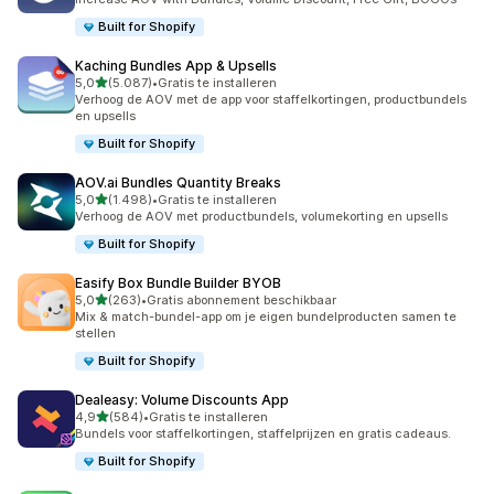
Built for Shopify
Kaching Bundles App & Upsells
van 5 sterren
5,0
(5.087)
•
Gratis te installeren
5087 recensies in totaal
Verhoog de AOV met de app voor staffelkortingen, productbundels
en upsells
Built for Shopify
AOV.ai Bundles Quantity Breaks
van 5 sterren
5,0
(1.498)
•
Gratis te installeren
1498 recensies in totaal
Verhoog de AOV met productbundels, volumekorting en upsells
Built for Shopify
Easify Box Bundle Builder BYOB
van 5 sterren
5,0
(263)
•
Gratis abonnement beschikbaar
263 recensies in totaal
Mix & match-bundel-app om je eigen bundelproducten samen te
stellen
Built for Shopify
Dealeasy: Volume Discounts App
van 5 sterren
4,9
(584)
•
Gratis te installeren
584 recensies in totaal
Bundels voor staffelkortingen, staffelprijzen en gratis cadeaus.
Built for Shopify