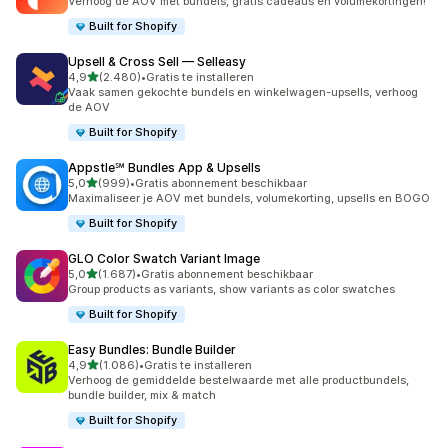
Verhoog de AOV met bundels, gratis cadeaus en volumekortingen!
Built for Shopify
Upsell & Cross Sell — Selleasy
van 5 sterren
4,9
(2.480)
•
Gratis te installeren
2480 recensies in totaal
Vaak samen gekochte bundels en winkelwagen-upsells, verhoog
de AOV
Built for Shopify
Appstle℠ Bundles App & Upsells
van 5 sterren
5,0
(999)
•
Gratis abonnement beschikbaar
999 recensies in totaal
Maximaliseer je AOV met bundels, volumekorting, upsells en BOGO
Built for Shopify
GLO Color Swatch Variant Image
van 5 sterren
5,0
(1.687)
•
Gratis abonnement beschikbaar
1687 recensies in totaal
Group products as variants, show variants as color swatches
Built for Shopify
Easy Bundles: Bundle Builder
van 5 sterren
4,9
(1.086)
•
Gratis te installeren
1086 recensies in totaal
Verhoog de gemiddelde bestelwaarde met alle productbundels,
bundle builder, mix & match
Built for Shopify