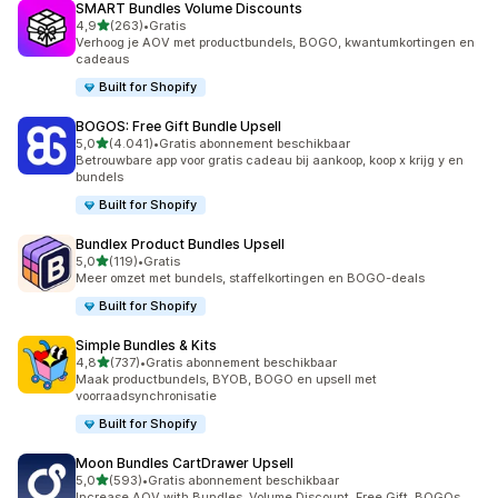
SMART Bundles Volume Discounts
van 5 sterren
4,9
(263)
•
Gratis
263 recensies in totaal
Verhoog je AOV met productbundels, BOGO, kwantumkortingen en
cadeaus
Built for Shopify
BOGOS: Free Gift Bundle Upsell
van 5 sterren
5,0
(4.041)
•
Gratis abonnement beschikbaar
4041 recensies in totaal
Betrouwbare app voor gratis cadeau bij aankoop, koop x krijg y en
bundels
Built for Shopify
Bundlex Product Bundles Upsell
van 5 sterren
5,0
(119)
•
Gratis
119 recensies in totaal
Meer omzet met bundels, staffelkortingen en BOGO-deals
Built for Shopify
Simple Bundles & Kits
van 5 sterren
4,8
(737)
•
Gratis abonnement beschikbaar
737 recensies in totaal
Maak productbundels, BYOB, BOGO en upsell met
voorraadsynchronisatie
Built for Shopify
Moon Bundles CartDrawer Upsell
van 5 sterren
5,0
(593)
•
Gratis abonnement beschikbaar
593 recensies in totaal
Increase AOV with Bundles, Volume Discount, Free Gift, BOGOs