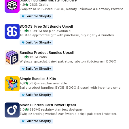
SMART Bundles Rabaty Ilościowe
na 5 gwiazdek
4,9
(263)
•
Gratis
Łączna liczba recenzji: 263
Zwiększ AOV: Bundle, BOGO, Rabaty Ilościowe & Darmowy Prezent
Built for Shopify
BOGOS: Free Gift Bundle Upsell
na 5 gwiazdek
5,0
(4 041)
•
Free plan available
Łączna liczba recenzji: 4041
Trusted app for free gift with purchase, buy x get y & bundles
Built for Shopify
Bundlex Product Bundles Upsell
na 5 gwiazdek
5,0
(119)
•
Gratis
Łączna liczba recenzji: 119
Większa sprzedaż dzięki pakietom, rabatom ilościowym i BOGO
Built for Shopify
Simple Bundles & Kits
na 5 gwiazdek
4,8
(737)
•
Free plan available
Łączna liczba recenzji: 737
Build product bundles, BYOB, BOGO & upsell with inventory sync
Built for Shopify
Moon Bundles CartDrawer Upsell
na 5 gwiazdek
5,0
(593)
•
Bezpłatny plan jest dostępny
Łączna liczba recenzji: 593
Zwiększ średnią wartość zamówienia dzięki pakietom i rabatom.
Built for Shopify