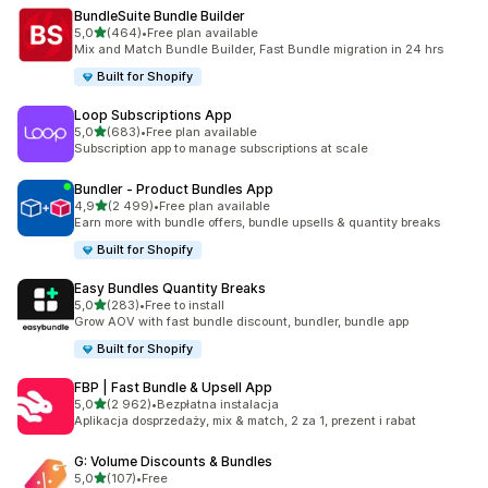
BundleSuite Bundle Builder
na 5 gwiazdek
5,0
(464)
•
Free plan available
Łączna liczba recenzji: 464
Mix and Match Bundle Builder, Fast Bundle migration in 24 hrs
Built for Shopify
Loop Subscriptions App
na 5 gwiazdek
5,0
(683)
•
Free plan available
Łączna liczba recenzji: 683
Subscription app to manage subscriptions at scale
Bundler ‑ Product Bundles App
na 5 gwiazdek
4,9
(2 499)
•
Free plan available
Łączna liczba recenzji: 2499
Earn more with bundle offers, bundle upsells & quantity breaks
Built for Shopify
Easy Bundles Quantity Breaks
na 5 gwiazdek
5,0
(283)
•
Free to install
Łączna liczba recenzji: 283
Grow AOV with fast bundle discount, bundler, bundle app
Built for Shopify
FBP | Fast Bundle & Upsell App
na 5 gwiazdek
5,0
(2 962)
•
Bezpłatna instalacja
Łączna liczba recenzji: 2962
Aplikacja dosprzedaży, mix & match, 2 za 1, prezent i rabat
G: Volume Discounts & Bundles
na 5 gwiazdek
5,0
(107)
•
Free
Łączna liczba recenzji: 107