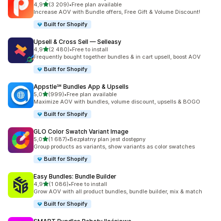
na 5 gwiazdek
4,9
(3 209)
•
Free plan available
Łączna liczba recenzji: 3209
Increase AOV with Bundle offers, Free Gift & Volume Discount!
Built for Shopify
Upsell & Cross Sell — Selleasy
na 5 gwiazdek
4,9
(2 480)
•
Free to install
Łączna liczba recenzji: 2480
Frequently bought together bundles & in cart upsell, boost AOV
Built for Shopify
Appstle℠ Bundles App & Upsells
na 5 gwiazdek
5,0
(999)
•
Free plan available
Łączna liczba recenzji: 999
Maximize AOV with bundles, volume discount, upsells & BOGO
Built for Shopify
GLO Color Swatch Variant Image
na 5 gwiazdek
5,0
(1 687)
•
Bezpłatny plan jest dostępny
Łączna liczba recenzji: 1687
Group products as variants, show variants as color swatches
Built for Shopify
Easy Bundles: Bundle Builder
na 5 gwiazdek
4,9
(1 086)
•
Free to install
Łączna liczba recenzji: 1086
Grow AOV with all product bundles, bundle builder, mix & match
Built for Shopify