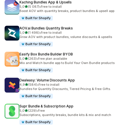
Kaching Bundles App & Upsells
na 5 gwiazdek
5,0
(5 087)
•
Free to install
Łączna liczba recenzji: 5087
Boost AOV with quantity breaks, product bundles & upsell app
Built for Shopify
AOV.ai Bundles Quantity Breaks
na 5 gwiazdek
5,0
(1 498)
•
Free to install
Łączna liczba recenzji: 1498
Grow AOV with product bundles, volume discounts & upsells
Built for Shopify
Easify Box Bundle Builder BYOB
na 5 gwiazdek
5,0
(263)
•
Free plan available
Łączna liczba recenzji: 263
Mix and Match bundle app to Build Your Own Bundle products
Built for Shopify
Dealeasy: Volume Discounts App
na 5 gwiazdek
4,9
(584)
•
Free to install
Łączna liczba recenzji: 584
Bundles for Quantity Discounts, Tiered Pricing & Free Gifts.
Built for Shopify
Supr Bundle & Subscription App
na 5 gwiazdek
5,0
(229)
•
Free
Łączna liczba recenzji: 229
Subscriptions, quantity breaks, bundle kits & mix and match
Built for Shopify