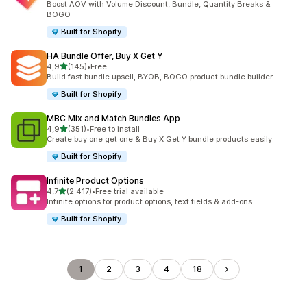
Boost AOV with Volume Discount, Bundle, Quantity Breaks &
BOGO
Built for Shopify
HA Bundle Offer, Buy X Get Y
na 5 gwiazdek
4,9
(145)
•
Free
Łączna liczba recenzji: 145
Build fast bundle upsell, BYOB, BOGO product bundle builder
Built for Shopify
MBC Mix and Match Bundles App
na 5 gwiazdek
4,9
(351)
•
Free to install
Łączna liczba recenzji: 351
Create buy one get one & Buy X Get Y bundle products easily
Built for Shopify
Infinite Product Options
na 5 gwiazdek
4,7
(2 417)
•
Free trial available
Łączna liczba recenzji: 2417
Infinite options for product options, text fields & add-ons
Built for Shopify
1
2
3
4
18