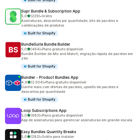
Built for Shopify
Supr Bundle & Subscription App
de 5 estrelas
5,0
(229)
•
Grátis
229 avaliações ao todo
Assinaturas, descontos por quantidade, kits de pacotes e
combinações de produtos
Built for Shopify
BundleSuite Bundle Builder
de 5 estrelas
5,0
(464)
•
Plano gratuito disponível
464 avaliações ao todo
Bundle Builder de Mix and Match, migração rápida de pacotes em
24h
Built for Shopify
Bundler ‑ Product Bundles App
de 5 estrelas
4,9
(2.504)
•
Plano gratuito disponível
2504 avaliações ao todo
Ganhe mais com ofertas de pacotes, upsells de pacotes e
descontos por quantidade
Built for Shopify
Loop Subscriptions App
de 5 estrelas
5,0
(683)
•
Plano gratuito disponível
683 avaliações ao todo
App de assinaturas para gerenciar assinaturas em grande escala
Easy Bundles Quantity Breaks
de 5 estrelas
5,0
(283)
•
Grátis para instalar
283 avaliações ao todo