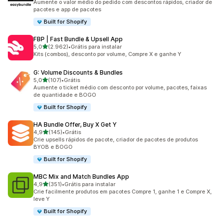
Aumente o valor médio do pedido com descontos rápidos, criador de
pacotes e app de pacotes
Built for Shopify
FBP | Fast Bundle & Upsell App
de 5 estrelas
5,0
(2.962)
•
Grátis para instalar
2962 avaliações ao todo
Kits (combos), desconto por volume, Compre X e ganhe Y
G: Volume Discounts & Bundles
de 5 estrelas
5,0
(107)
•
Grátis
107 avaliações ao todo
Aumente o ticket médio com desconto por volume, pacotes, faixas
de quantidade e BOGO
Built for Shopify
HA Bundle Offer, Buy X Get Y
de 5 estrelas
4,9
(145)
•
Grátis
145 avaliações ao todo
Crie upsells rápidos de pacote, criador de pacotes de produtos
BYOB e BOGO
Built for Shopify
MBC Mix and Match Bundles App
de 5 estrelas
4,9
(351)
•
Grátis para instalar
351 avaliações ao todo
Crie facilmente produtos em pacotes Compre 1, ganhe 1 e Compre X,
leve Y
Built for Shopify