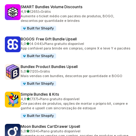
SMART Bundles Volume Discounts
de 5 estrelas
4,9
(265)
•
Grátis
265 avaliações ao todo
Aumente o ticket médio com pacotes de produtos, BOGO,
descontos por quantidade e brindes
Built for Shopify
BOGOS: Free Gift Bundle Upsell
de 5 estrelas
5,0
(4.044)
•
Plano gratuito disponível
4044 avaliações ao todo
App confiável para brinde em compras, compre X e leve Y e pacotes
Built for Shopify
Bundlex Product Bundles Upsell
de 5 estrelas
5,0
(120)
•
Grátis
120 avaliações ao todo
Mais vendas com bundles, descontos por quantidade e BOGO
Built for Shopify
Simple Bundles & Kits
de 5 estrelas
4,8
(737)
•
Plano gratuito disponível
737 avaliações ao todo
Crie pacotes de produtos, opções de montar o próprio kit, compre e
ganhe e upsell com sincronização de estoque
Built for Shopify
Moon Bundles CartDrawer Upsell
de 5 estrelas
5,0
(594)
•
Plano gratuito disponível
594 avaliações ao todo
Aumente suas vendas com combos, pacotes de produtos e volume.