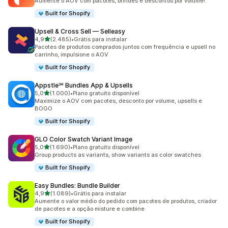
Aumente o AOV com pacotes, brindes e descontos por volume!
Built for Shopify
Upsell & Cross Sell — Selleasy
de 5 estrelas
4,9
(2.485)
•
Grátis para instalar
2485 avaliações ao todo
Pacotes de produtos comprados juntos com frequência e upsell no
carrinho, impulsione o AOV
Built for Shopify
Appstle℠ Bundles App & Upsells
de 5 estrelas
5,0
(1.000)
•
Plano gratuito disponível
1000 avaliações ao todo
Maximize o AOV com pacotes, desconto por volume, upsells e
BOGO
Built for Shopify
GLO Color Swatch Variant Image
de 5 estrelas
5,0
(1.690)
•
Plano gratuito disponível
1690 avaliações ao todo
Group products as variants, show variants as color swatches
Built for Shopify
Easy Bundles: Bundle Builder
de 5 estrelas
4,9
(1.089)
•
Grátis para instalar
1089 avaliações ao todo
Aumente o valor médio do pedido com pacotes de produtos, criador
de pacotes e a opção misture e combine
Built for Shopify