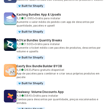
Built for Shopify
Kaching Bundles App & Upsells
de 5 estrelas
5,0
(5.095)
•
Grátis para instalar
5095 avaliações ao todo
Aumente o valor médio do pedido com app de descontos por
quantidade, pacotes e upsell
Built for Shopify
AOV.ai Bundles Quantity Breaks
de 5 estrelas
5,0
(1.500)
•
Grátis para instalar
1500 avaliações ao todo
Aumente o ticket médio com pacotes de produtos, descontos por
volume e upsells
Built for Shopify
Easify Box Bundle Builder BYOB
de 5 estrelas
5,0
(263)
•
Plano gratuito disponível
263 avaliações ao todo
App de pacotes para combinar e criar seus próprios produtos em
pacote
Built for Shopify
Dealeasy: Volume Discounts App
de 5 estrelas
4,9
(584)
•
Grátis para instalar
584 avaliações ao todo
Combos para descontos por quantidade, preços escalonados e
brindes.