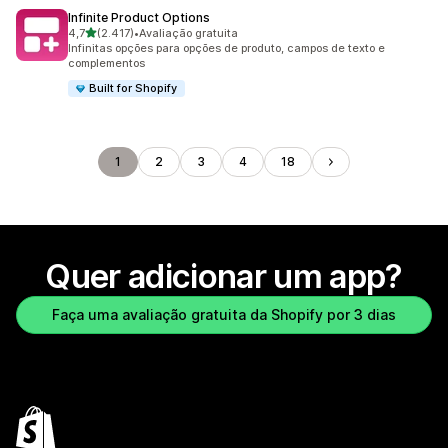
Infinite Product Options
de 5 estrelas
4,7
(2.417)
•
Avaliação gratuita
2417 avaliações ao todo
Infinitas opções para opções de produto, campos de texto e
complementos
Built for Shopify
1
2
3
4
18
Quer adicionar um app?
Faça uma avaliação gratuita da Shopify por 3 dias