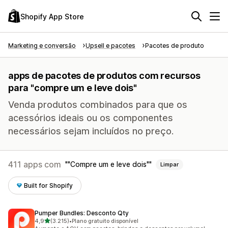
Shopify App Store
Marketing e conversão
Upsell e pacotes
Pacotes de produto
apps de pacotes de produtos com recursos
para "compre um e leve dois"
Venda produtos combinados para que os
acessórios ideais ou os componentes
necessários sejam incluídos no preço.
411 apps com
"Compre um e leve dois"
Limpar
Built for Shopify
Pumper Bundles: Desconto Qty
de 5 estrelas
4,9
(3.215)
•
Plano gratuito disponível
3215 avaliações ao todo