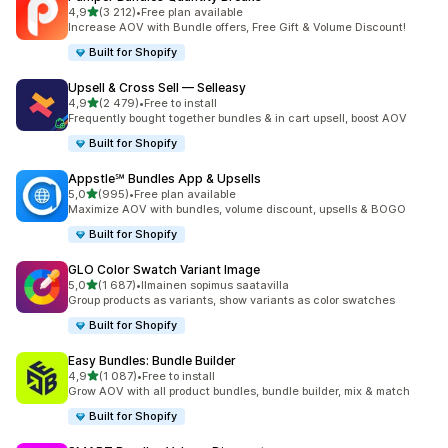
/ 5 tähteä
4,9
(3 212)
•
Free plan available
3212 arvostelua yhteensä
Increase AOV with Bundle offers, Free Gift & Volume Discount!
Built for Shopify
Upsell & Cross Sell — Selleasy
/ 5 tähteä
4,9
(2 479)
•
Free to install
2479 arvostelua yhteensä
Frequently bought together bundles & in cart upsell, boost AOV
Built for Shopify
Appstle℠ Bundles App & Upsells
/ 5 tähteä
5,0
(995)
•
Free plan available
995 arvostelua yhteensä
Maximize AOV with bundles, volume discount, upsells & BOGO
Built for Shopify
GLO Color Swatch Variant Image
/ 5 tähteä
5,0
(1 687)
•
Ilmainen sopimus saatavilla
1687 arvostelua yhteensä
Group products as variants, show variants as color swatches
Built for Shopify
Easy Bundles: Bundle Builder
/ 5 tähteä
4,9
(1 087)
•
Free to install
1087 arvostelua yhteensä
Grow AOV with all product bundles, bundle builder, mix & match
Built for Shopify