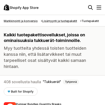
Shopify App Store
Markkinointi ja konversio
Lisämyynti ja tuotepaketit
Tuotepaketit
Kaikki tuotepakettisovellukset, joissa on
ominaisuuksia tukkuerät-toiminnoille.
Myy tuotteita yhdessä toisten tuotteiden
kanssa niin, että lisätarvikkeet tai muut
tarpeelliset osat sisältyvät kaikki samaan
hintaan.
408 sovellusta haulla
Tukkuerät
Tyhjennä
Built for Shopify
Pumper Bundles Quantity Breaks