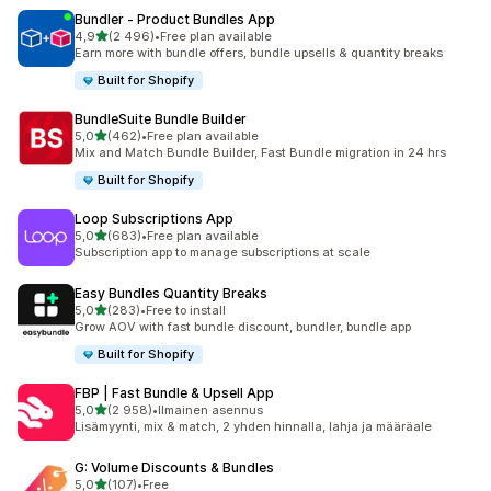
Bundler ‑ Product Bundles App
/ 5 tähteä
4,9
(2 496)
•
Free plan available
2496 arvostelua yhteensä
Earn more with bundle offers, bundle upsells & quantity breaks
Built for Shopify
BundleSuite Bundle Builder
/ 5 tähteä
5,0
(462)
•
Free plan available
462 arvostelua yhteensä
Mix and Match Bundle Builder, Fast Bundle migration in 24 hrs
Built for Shopify
Loop Subscriptions App
/ 5 tähteä
5,0
(683)
•
Free plan available
683 arvostelua yhteensä
Subscription app to manage subscriptions at scale
Easy Bundles Quantity Breaks
/ 5 tähteä
5,0
(283)
•
Free to install
283 arvostelua yhteensä
Grow AOV with fast bundle discount, bundler, bundle app
Built for Shopify
FBP | Fast Bundle & Upsell App
/ 5 tähteä
5,0
(2 958)
•
Ilmainen asennus
2958 arvostelua yhteensä
Lisämyynti, mix & match, 2 yhden hinnalla, lahja ja määräale
G: Volume Discounts & Bundles
/ 5 tähteä
5,0
(107)
•
Free