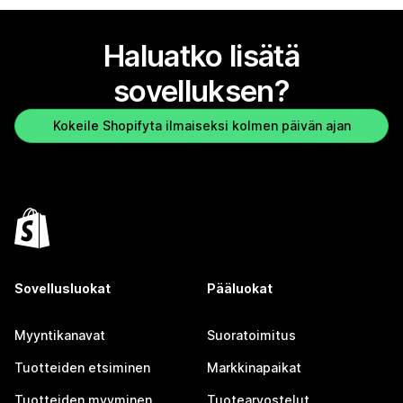
Haluatko lisätä
sovelluksen?
Kokeile Shopifyta ilmaiseksi kolmen päivän ajan
Sovellusluokat
Pääluokat
Myyntikanavat
Suoratoimitus
Tuotteiden etsiminen
Markkinapaikat
Tuotteiden myyminen
Tuotearvostelut