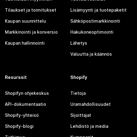
Tilaukset ja toimitukset
Lisämyynti ja tuotepaketit
Kaupan suunnittelu
Sähköpostimarkkinointi
Markkinointi ja konversio
Hakukoneoptimointi
Kaupan hallinnointi
Lähetys
Valuutta ja käännös
Resurssit
Shopify
Shopifyn ohjekeskus
Tietoja
API-dokumentaatio
Uramahdollisuudet
Shopify-yhteisö
Sijoittajat
Shopify-blogi
Lehdistö ja media