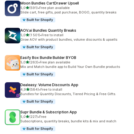
Moon Bundles CartDrawer Upsell
/ 5 tähteä
5,0
(591)
•
Free plan available
591 arvostelua yhteensä
Slide cart, free gifts, post purchase, BOGO, quantity breaks
Built for Shopify
AOV.ai Bundles Quantity Breaks
/ 5 tähteä
5,0
(1 501)
•
Free to install
1501 arvostelua yhteensä
Grow AOV with product bundles, volume discounts & upsells
Built for Shopify
Easify Box Bundle Builder BYOB
/ 5 tähteä
5,0
(263)
•
Free plan available
263 arvostelua yhteensä
Mix and Match bundle app to Build Your Own Bundle products
Built for Shopify
Dealeasy: Volume Discounts App
/ 5 tähteä
4,9
(584)
•
Free to install
584 arvostelua yhteensä
Bundles for Quantity Discounts, Tiered Pricing & Free Gifts.
Built for Shopify
Supr Bundle & Subscription App
/ 5 tähteä
5,0
(227)
•
Free
227 arvostelua yhteensä
Subscriptions, quantity breaks, bundle kits & mix and match
Built for Shopify