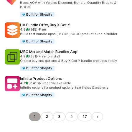
107 arvostelua yhteensä
Boost AOV with Volume Discount, Bundle, Quantity Breaks &
BOGO
Built for Shopify
HA Bundle Offer, Buy X Get Y
/ 5 tähteä
4,9
(145)
•
Free
145 arvostelua yhteensä
Build fast bundle upsell, BYOB, BOGO product bundle builder
Built for Shopify
MBC Mix and Match Bundles App
/ 5 tähteä
4,9
(351)
•
Free to install
351 arvostelua yhteensä
Create buy one get one & Buy X Get Y bundle products easily
Built for Shopify
Infinite Product Options
/ 5 tähteä
4,7
(2 416)
•
Free trial available
2416 arvostelua yhteensä
Infinite options for product options, text fields & add-ons
Built for Shopify
1
2
3
4
17