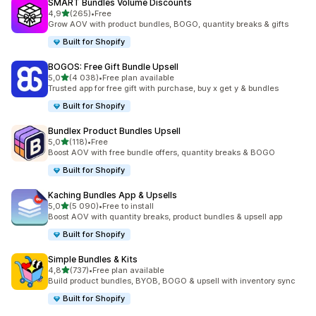
SMART Bundles Volume Discounts
/ 5 tähteä
4,9
(265)
•
Free
265 arvostelua yhteensä
Grow AOV with product bundles, BOGO, quantity breaks & gifts
Built for Shopify
BOGOS: Free Gift Bundle Upsell
/ 5 tähteä
5,0
(4 038)
•
Free plan available
4038 arvostelua yhteensä
Trusted app for free gift with purchase, buy x get y & bundles
Built for Shopify
Bundlex Product Bundles Upsell
/ 5 tähteä
5,0
(118)
•
Free
118 arvostelua yhteensä
Boost AOV with free bundle offers, quantity breaks & BOGO
Built for Shopify
Kaching Bundles App & Upsells
/ 5 tähteä
5,0
(5 090)
•
Free to install
5090 arvostelua yhteensä
Boost AOV with quantity breaks, product bundles & upsell app
Built for Shopify
Simple Bundles & Kits
/ 5 tähteä
4,8
(737)
•
Free plan available
737 arvostelua yhteensä
Build product bundles, BYOB, BOGO & upsell with inventory sync
Built for Shopify