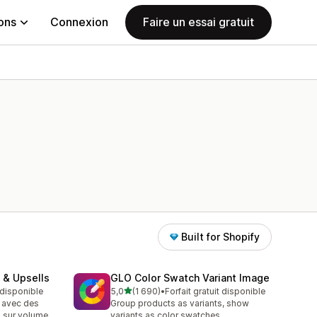
ions
Connexion
Faire un essai gratuit
Built for Shopify
 & Upsells
GLO Color Swatch Variant Image
étoile(s) sur 5
t disponible
5,0
(1 690)
•
Forfait gratuit disponible
1690 avis au total
 avec des
Group products as variants, show
 sur volume,
variants as color swatches