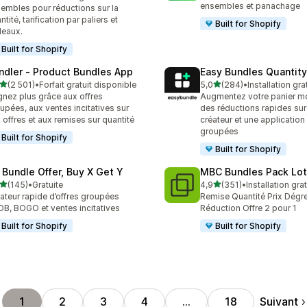
 avis au total
ensembles et panachage
embles pour réductions sur la
ntité, tarification par paliers et
Built for Shopify
eaux.
Built for Shopify
ndler ‑ Product Bundles App
Easy Bundles Quantity
étoile(s) sur 5
étoile(s) sur 5
(2 501)
•
Forfait gratuit disponible
5,0
(284)
•
Installation gra
1 avis au total
284 avis au total
nez plus grâce aux offres
Augmentez votre panier m
upées, aux ventes incitatives sur
des réductions rapides sur 
 offres et aux remises sur quantité
créateur et une application 
groupées
Built for Shopify
Built for Shopify
 Bundle Offer, Buy X Get Y
MBC Bundles Pack Lot
étoile(s) sur 5
étoile(s) sur 5
(145)
•
Gratuite
4,9
(351)
•
Installation gra
 avis au total
351 avis au total
ateur rapide d’offres groupées
Remise Quantité Prix Dégre
B, BOGO et ventes incitatives
Réduction Offre 2 pour 1
Built for Shopify
Built for Shopify
Suivant
1
2
3
4
…
18