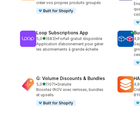
585
créer vos propres produits groupés
Ens
qua
Built for Shopify
cad
Loop Subscriptions App
Bu
étoile(s) sur 5
5,0
(683)
•
Forfait gratuit disponible
4,9
683 avis au total
250
Application d’abonnement pour gérer
Gag
les abonnements à grande échelle
gro
ces
G: Volume Discounts & Bundles
HA
étoile(s) sur 5
5,0
(107)
•
Gratuite
4,9
107 avis au total
145
Boostez l’AOV avec remises, bundles
Cré
et upsells
BYO
Built for Shopify