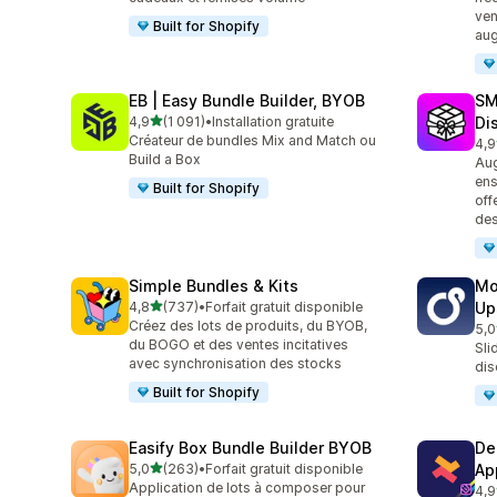
ven
Built for Shopify
aug
EB | Easy Bundle Builder, BYOB
SM
étoile(s) sur 5
4,9
(1 091)
•
Installation gratuite
Di
1091 avis au total
Créateur de bundles Mix and Match ou
4,9
265
Build a Box
Aug
ens
Built for Shopify
off
de
Simple Bundles & Kits
Mo
étoile(s) sur 5
4,8
(737)
•
Forfait gratuit disponible
Up
737 avis au total
Créez des lots de produits, du BYOB,
5,0
595
du BOGO et des ventes incitatives
Sli
avec synchronisation des stocks
dis
Built for Shopify
Easify Box Bundle Builder BYOB
De
étoile(s) sur 5
5,0
(263)
•
Forfait gratuit disponible
Ap
263 avis au total
Application de lots à composer pour
4,9