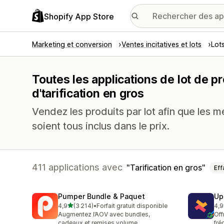
Shopify App Store
Marketing et conversion
Ventes incitatives et lots
Lot
Toutes les applications de lot de p
d'tarification en gros
Vendez les produits par lot afin que les m
soient tous inclus dans le prix.
411 applications avec
Tarification en gros
Eff
Pumper Bundle & Paquet
Up
étoile(s) sur 5
4,9
(3 214)
•
Forfait gratuit disponible
4,9
3214 avis au total
248
Augmentez l’AOV avec bundles,
Off
cadeaux et remises volume
fré