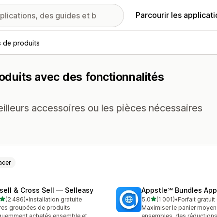
Parcourir les applicat
s de produits
roduits avec des fonctionnalités
eilleurs accessoires ou les pièces nécessaires
acer
sell & Cross Sell — Selleasy
Appstle℠ Bundles App
étoile(s) sur 5
étoile(s) sur 5
(2 486)
•
Installation gratuite
5,0
(1 001)
•
Forfait gratui
6 avis au total
1001 avis au total
res groupées de produits
Maximiser le panier moyen
quemment achetés ensemble et
ensembles, des réductions