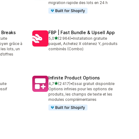
migration rapide des lots en 24 h
Built for Shopify
 Breaks
FBP | Fast Bundle & Upsell App
étoile(s) sur 5
tuite
5,0
(2 964)
•
Installation gratuite
2964 avis au total
oyen grâce à
paquet, Achetez X obtenez Y, produits
les lots, un
combinés (Combo)
d’offres
Infinite Product Options
étoile(s) sur 5
tuite
4,7
(2 417)
•
Essai gratuit disponible
2417 avis au total
ssif
Options infinies pour les options de
produits, les champs de texte et les
modules complémentaires
Built for Shopify