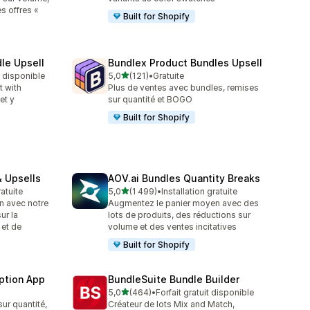
es offres «
Built for Shopify
le Upsell
Bundlex Product Bundles Upsell
étoile(s) sur 5
t disponible
5,0
(121)
•
Gratuite
121 avis au total
t with
Plus de ventes avec bundles, remises
et y
sur quantité et BOGO
Built for Shopify
 Upsells
AOV.ai Bundles Quantity Breaks
étoile(s) sur 5
ratuite
5,0
(1 499)
•
Installation gratuite
1499 avis au total
n avec notre
Augmentez le panier moyen avec des
ur la
lots de produits, des réductions sur
 et de
volume et des ventes incitatives
Built for Shopify
ption App
BundleSuite Bundle Builder
étoile(s) sur 5
5,0
(464)
•
Forfait gratuit disponible
464 avis au total
ur quantité,
Créateur de lots Mix and Match,