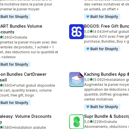
te incitative dans le panier pour
des ventes incitatives et d
menter le panier moyen
un acheté, un offert »
Built for Shopify
Built for Shopify
ART Bundles Volume
BOGOS: Free Gift Bund
étoile(s) sur 5
scounts
5,0
(4 043)
•
Forfait gratui
4043 avis au total
Boostez AOV avec Free gif
étoile(s) sur 5
(265)
•
Gratuite
 avis au total
purchase, Bundles, Buy x g
mentez le panier moyen avec des
embles de produits, 1 acheté = 1
Built for Shopify
ert, des réductions sur la quantité et
s cadeaux
Built for Shopify
on Bundles CartDrawer
Kaching Bundles App &
étoile(s) sur 5
sell
5,0
(5 092)
•
Installation g
5092 avis au total
Augmentez le panier moye
étoile(s) sur 5
(595)
•
Forfait gratuit disponible
 avis au total
application de réductions s
de cart, quantity breaks, volume
quantité, d’offres groupées
count, free gift, bogo
ventes incitatives
Built for Shopify
Built for Shopify
aleasy: Volume Discounts
Supr Bundle & Subscri
étoile(s) sur 5
p
5,0
(229)
•
Gratuite
229 avis au total
Abonnements, réductions s
étoile(s) sur 5
(585)
•
Installation gratuite