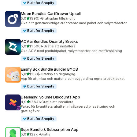
Built for Shopify
Moon Bundles CartDrawer Upsell
av 5 stjärnor
5,0
(590)
•
Gratisplan tillgänglig
590 recensioner totalt
Öka ditt genomsnittliga ordervärde med paket och volymrabatter
Built for Shopify
AOV.ai Bundles Quantity Breaks
av 5 stjärnor
5,0
(1 500)
•
Gratis att installera
1500 recensioner totalt
Öka AOV med produktpaket, volymrabatter och merförsäljning
Built for Shopify
Easify Box Bundle Builder BYOB
av 5 stjärnor
5,0
(263)
•
Gratisplan tillgänglig
263 recensioner totalt
App för att mixa och matcha och bygga dina egna produktpaket
Built for Shopify
Dealeasy: Volume Discounts App
av 5 stjärnor
4,9
(584)
•
Gratis att installera
584 recensioner totalt
Paket för kvantitetsrabatter, nivåbaserad prissättning och
gratisgåvor.
Built for Shopify
Supr Bundle & Subscription App
av 5 stjärnor
5,0
(227)
•
Gratis
227 recensioner totalt