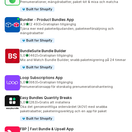
Prenumerationer, mängdrabatter, paket-kit & mixa och matcha
Built for Shopify
Bundler ‑ Product Bundles App
av 5 stjärnor
4,9
(2 493)
•
Gratisplan tillgänglig
2493 recensioner totalt
Tjäna mer med paketerbjudanden, paketmerförsäljning och
mängdrabatter
Built for Shopify
BundleSuite Bundle Builder
av 5 stjärnor
5,0
(462)
•
Gratisplan tillgänglig
462 recensioner totalt
Mix and Match Bundle Builder, snabb paketmigrering på 24 timmar
Built for Shopify
Loop Subscriptions App
av 5 stjärnor
5,0
(683)
•
Gratisplan tillgänglig
683 recensioner totalt
Prenumerationsapp för storskalig prenumerationshantering
Easy Bundles Quantity Breaks
av 5 stjärnor
5,0
(283)
•
Gratis att installera
283 recensioner totalt
Öka det genomsnittliga ordervärdet (AOV) med snabba
paketrabatter, paketeringsverktyg och en app för paket
Built for Shopify
FBP | Fast Bundle & Upsell App