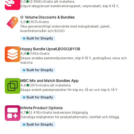
av 5 stjärnor
5,0
(2 956)
•
Gratis att installera
2956 recensioner totalt
Erbjud obegränsat kombinationspaket, volymrabatt, köp X få Y,
G: Volume Discounts & Bundles
av 5 stjärnor
5,0
(107)
•
Gratis
107 recensioner totalt
Öka genomsnittligt ordervärde med mängdrabatt, paket,
kvantitetsnivåer och BOGO
Built for Shopify
Hoppy Bundle Upsell,BOGO,BYOB
av 5 stjärnor
4,9
(145)
•
Gratis
145 recensioner totalt
Skapa snabba paketerbjudanden, köp X få Y, gratisgåvor, mixa och
matcha
Built for Shopify
MBC Mix and Match Bundles App
av 5 stjärnor
4,9
(351)
•
Gratis att installera
351 recensioner totalt
Skapa enkelt paketprodukter för köp en, få en och köp X, få Y
Built for Shopify
Infinite Product Options
av 5 stjärnor
4,7
(2 416)
•
Gratis testversion tillgänglig
2416 recensioner totalt
Oändliga möjligheter för produktalternativ, textfält och tillägg
Built for Shopify