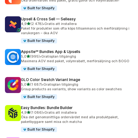
Öka ordervärdet med paket, gratis gåvor och volymrabatter!
Built for Shopify
Upsell & Cross Sell — Selleasy
av 5 stjärnor
4,9
(2 478)
•
Gratis att installera
2478 recensioner totalt
Paket för produkter som ofta köps tillsammans och merförsäljning i
varukorgen – öka AOV
Built for Shopify
Appstle℠ Bundles App & Upsells
av 5 stjärnor
5,0
(995)
•
Gratisplan tillgänglig
995 recensioner totalt
Maximera AOV med paket, volymrabatt, merförsäljning och BOGO
Built for Shopify
GLO Color Swatch Variant Image
av 5 stjärnor
5,0
(1 687)
•
Gratisplan tillgänglig
1687 recensioner totalt
Group products as variants, show variants as color swatches
Built for Shopify
Easy Bundles: Bundle Builder
av 5 stjärnor
4,9
(1 086)
•
Gratis att installera
1086 recensioner totalt
Öka det genomsnittliga ordervärdet med alla produktpaket,
paketbyggare samt mixa och matcha
Built for Shopify