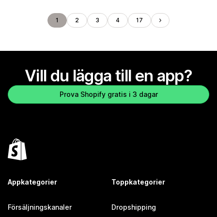
1
2
3
4
17
Vill du lägga till en app?
Prova Shopify gratis i 3 dagar
Appkategorier
Toppkategorier
Försäljningskanaler
Dropshipping