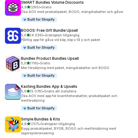
SMART Bundles Volume Discounts
av 5 stjärnor
4,9
(265)
•
Gratis
265 recensioner totalt
Öka AOV med produktpaket, BOGO, mängdrabatter och gåvor
Built for Shopify
BOGOS: Free Gift Bundle Upsell
av 5 stjärnor
5,0
(4 036)
•
Gratisplan tillgänglig
4036 recensioner totalt
Pålitlig app för gåva vid köp, köp x få y och paket
Built for Shopify
Bundlex Product Bundles Upsell
av 5 stjärnor
5,0
(116)
•
Gratis
116 recensioner totalt
Mer försäljning med paket, mängdrabatter och BOGO
Built for Shopify
Kaching Bundles App & Upsells
av 5 stjärnor
5,0
(5 078)
•
Gratis att installera
5078 recensioner totalt
Öka AOV med app för kvantitetsrabatter, produktpaket och
merförsäljning
Built for Shopify
Simple Bundles & Kits
av 5 stjärnor
4,8
(737)
•
Gratisplan tillgänglig
737 recensioner totalt
Bygg produktpaket, BYOB, BOGO och merförsäljning med
lagersynkronisering