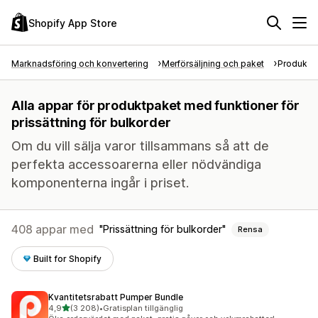
Shopify App Store
Marknadsföring och konvertering
Merförsäljning och paket
Produktp
Alla appar för produktpaket med funktioner för
prissättning för bulkorder
Om du vill sälja varor tillsammans så att de
perfekta accessoarerna eller nödvändiga
komponenterna ingår i priset.
408 appar med
Prissättning för bulkorder
Rensa
Built for Shopify
Kvantitetsrabatt Pumper Bundle
av 5 stjärnor
4,9
(3 208)
•
Gratisplan tillgänglig
3208 recensioner totalt