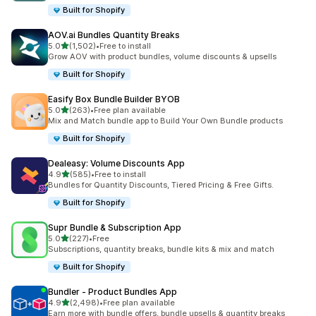
Built for Shopify
AOV.ai Bundles Quantity Breaks
เต็ม 5 ดาว
5.0
(1,502)
•
Free to install
ทั้งหมด 1502 รีวิว
Grow AOV with product bundles, volume discounts & upsells
Built for Shopify
Easify Box Bundle Builder BYOB
เต็ม 5 ดาว
5.0
(263)
•
Free plan available
ทั้งหมด 263 รีวิว
Mix and Match bundle app to Build Your Own Bundle products
Built for Shopify
Dealeasy: Volume Discounts App
เต็ม 5 ดาว
4.9
(585)
•
Free to install
ทั้งหมด 585 รีวิว
Bundles for Quantity Discounts, Tiered Pricing & Free Gifts.
Built for Shopify
Supr Bundle & Subscription App
เต็ม 5 ดาว
5.0
(227)
•
Free
ทั้งหมด 227 รีวิว
Subscriptions, quantity breaks, bundle kits & mix and match
Built for Shopify
Bundler ‑ Product Bundles App
เต็ม 5 ดาว
4.9
(2,498)
•
Free plan available
ทั้งหมด 2498 รีวิว
Earn more with bundle offers, bundle upsells & quantity breaks