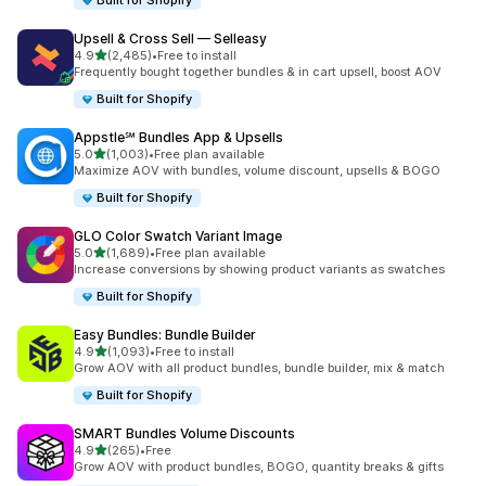
Built for Shopify
Upsell & Cross Sell — Selleasy
เต็ม 5 ดาว
4.9
(2,485)
•
Free to install
ทั้งหมด 2485 รีวิว
Frequently bought together bundles & in cart upsell, boost AOV
Built for Shopify
Appstle℠ Bundles App & Upsells
เต็ม 5 ดาว
5.0
(1,003)
•
Free plan available
ทั้งหมด 1003 รีวิว
Maximize AOV with bundles, volume discount, upsells & BOGO
Built for Shopify
GLO Color Swatch Variant Image
เต็ม 5 ดาว
5.0
(1,689)
•
Free plan available
ทั้งหมด 1689 รีวิว
Increase conversions by showing product variants as swatches
Built for Shopify
Easy Bundles: Bundle Builder
เต็ม 5 ดาว
4.9
(1,093)
•
Free to install
ทั้งหมด 1093 รีวิว
Grow AOV with all product bundles, bundle builder, mix & match
Built for Shopify
SMART Bundles Volume Discounts
เต็ม 5 ดาว
4.9
(265)
•
Free
ทั้งหมด 265 รีวิว
Grow AOV with product bundles, BOGO, quantity breaks & gifts