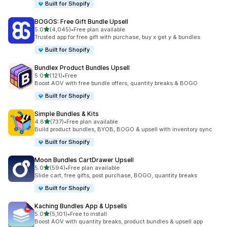
Built for Shopify
BOGOS: Free Gift Bundle Upsell
เต็ม 5 ดาว
5.0
(4,045)
•
Free plan available
ทั้งหมด 4045 รีวิว
Trusted app for free gift with purchase, buy x get y & bundles
Built for Shopify
Bundlex Product Bundles Upsell
เต็ม 5 ดาว
5.0
(121)
•
Free
ทั้งหมด 121 รีวิว
Boost AOV with free bundle offers, quantity breaks & BOGO
Built for Shopify
Simple Bundles & Kits
เต็ม 5 ดาว
4.8
(737)
•
Free plan available
ทั้งหมด 737 รีวิว
Build product bundles, BYOB, BOGO & upsell with inventory sync
Built for Shopify
Moon Bundles CartDrawer Upsell
เต็ม 5 ดาว
5.0
(594)
•
Free plan available
ทั้งหมด 594 รีวิว
Slide cart, free gifts, post purchase, BOGO, quantity breaks
Built for Shopify
Kaching Bundles App & Upsells
เต็ม 5 ดาว
5.0
(5,101)
•
Free to install
ทั้งหมด 5101 รีวิว
Boost AOV with quantity breaks, product bundles & upsell app