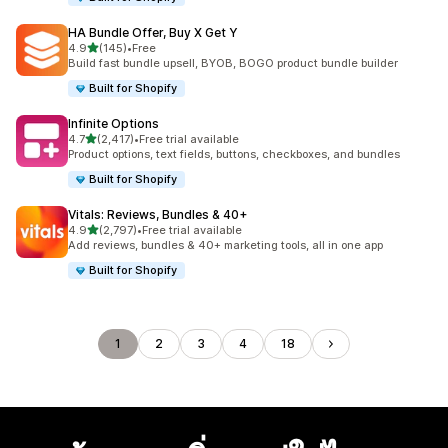
HA Bundle Offer, Buy X Get Y
เต็ม 5 ดาว
4.9
(145)
•
Free
ทั้งหมด 145 รีวิว
Build fast bundle upsell, BYOB, BOGO product bundle builder
Built for Shopify
Infinite Options
เต็ม 5 ดาว
4.7
(2,417)
•
Free trial available
ทั้งหมด 2417 รีวิว
Product options, text fields, buttons, checkboxes, and bundles
Built for Shopify
Vitals: Reviews, Bundles & 40+
เต็ม 5 ดาว
4.9
(2,797)
•
Free trial available
ทั้งหมด 2797 รีวิว
Add reviews, bundles & 40+ marketing tools, all in one app
Built for Shopify
1
2
3
4
18