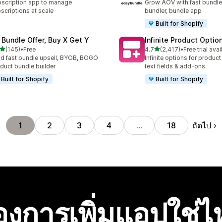
scription app to manage
Grow AOV with fast bundle
scriptions at scale
bundler, bundle app
Built for Shopify
 Bundle Offer, Buy X Get Y
Infinite Product Optio
เต็ม 5 ดาว
เต็ม 5 ดาว
(145)
•
Free
4.7
(2,417)
•
Free trial avai
หมด 145 รีวิว
ทั้งหมด 2417 รีวิว
ld fast bundle upsell, BYOB, BOGO
Infinite options for product
duct bundle builder
text fields & add-ons
Built for Shopify
Built for Shopify
ถัดไป
1
2
3
4
…
18
องการเพิ่มแอปใช่