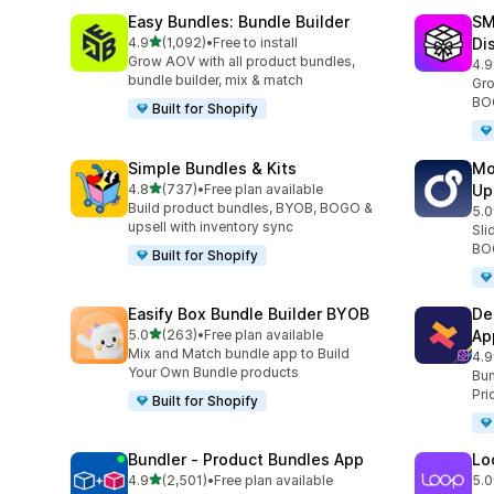
Easy Bundles: Bundle Builder
SM
เต็ม 5 ดาว
4.9
(1,092)
•
Free to install
Di
ทั้งหมด 1092 รีวิว
Grow AOV with all product bundles,
4.9
ทั้ง
bundle builder, mix & match
Gro
BOG
Built for Shopify
Simple Bundles & Kits
Mo
เต็ม 5 ดาว
4.8
(737)
•
Free plan available
Up
ทั้งหมด 737 รีวิว
Build product bundles, BYOB, BOGO &
5.0
ทั้ง
upsell with inventory sync
Sli
BOG
Built for Shopify
Easify Box Bundle Builder BYOB
De
เต็ม 5 ดาว
5.0
(263)
•
Free plan available
Ap
ทั้งหมด 263 รีวิว
Mix and Match bundle app to Build
4.9
ทั้ง
Your Own Bundle products
Bun
Pri
Built for Shopify
Bundler ‑ Product Bundles App
Lo
เต็ม 5 ดาว
4.9
(2,501)
•
Free plan available
5.0
ทั้งหมด 2501 รีวิว
ทั้ง