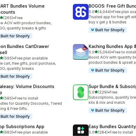
ART Bundles Volume
BOGOS: Free Gift Bund
เต็ม 5 ดาว
scounts
5.0
(4,044)
•
Free plan ava
ทั้งหมด 4044 รีวิว
Trusted app for free gift w
เต็ม 5 ดาว
(265)
•
Free
หมด 265 รีวิว
buy x get y & bundles
w AOV with product bundles,
O, quantity breaks & gifts
Built for Shopify
Built for Shopify
on Bundles CartDrawer
Kaching Bundles App &
เต็ม 5 ดาว
sell
5.0
(5,094)
•
Free to instal
ทั้งหมด 5094 รีวิว
Boost AOV with quantity b
เต็ม 5 ดาว
(595)
•
Free plan available
หมด 595 รีวิว
product bundles & upsell 
de cart, free gifts, post purchase,
O, quantity breaks
Built for Shopify
Built for Shopify
aleasy: Volume Discounts
Supr Bundle & Subscri
เต็ม 5 ดาว
p
5.0
(229)
•
Free
ทั้งหมด 229 รีวิว
Subscriptions, quantity br
เต็ม 5 ดาว
(585)
•
Free to install
หมด 585 รีวิว
kits & mix and match
dles for Quantity Discounts, Tiered
cing & Free Gifts.
Built for Shopify
Built for Shopify
op Subscriptions App
Easy Bundles Quantity
เต็ม 5 ดาว
เต็ม 5 ดาว
(683)
•
Free plan available
5.0
(284)
•
Free to install
หมด 683 รีวิว
ทั้งหมด 284 รีวิว