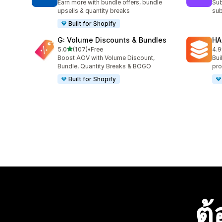
Earn more with bundle offers, bundle
Sub
upsells & quantity breaks
sub
Built for Shopify
G: Volume Discounts & Bundles
HA
เต็ม 5 ดาว
5.0
(107)
•
Free
4.9
ทั้งหมด 107 รีวิว
ทั้ง
Boost AOV with Volume Discount,
Bui
Bundle, Quantity Breaks & BOGO
pro
Built for Shopify
ต้