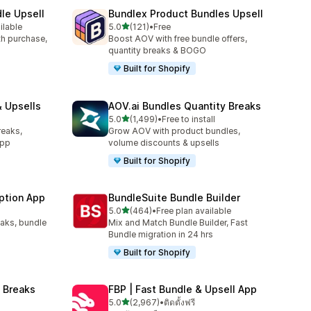
le Upsell
Bundlex Product Bundles Upsell
เต็ม 5 ดาว
ilable
5.0
(121)
•
Free
ทั้งหมด 121 รีวิว
ith purchase,
Boost AOV with free bundle offers,
quantity breaks & BOGO
Built for Shopify
 Upsells
AOV.ai Bundles Quantity Breaks
เต็ม 5 ดาว
l
5.0
(1,499)
•
Free to install
ทั้งหมด 1499 รีวิว
reaks,
Grow AOV with product bundles,
app
volume discounts & upsells
Built for Shopify
ption App
BundleSuite Bundle Builder
เต็ม 5 ดาว
5.0
(464)
•
Free plan available
ทั้งหมด 464 รีวิว
eaks, bundle
Mix and Match Bundle Builder, Fast
Bundle migration in 24 hrs
Built for Shopify
 Breaks
FBP | Fast Bundle & Upsell App
เต็ม 5 ดาว
5.0
(2,967)
•
ติดตั้งฟรี
ทั้งหมด 2967 รีวิว