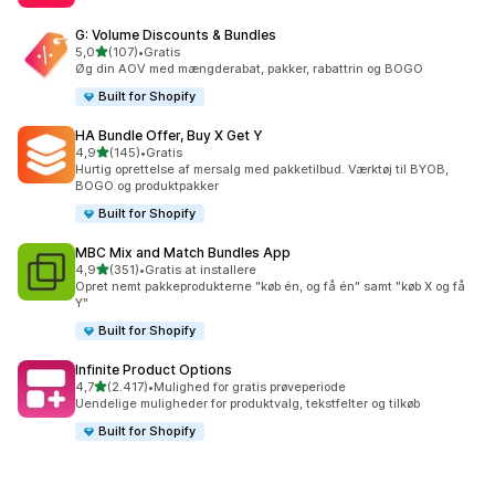
G: Volume Discounts & Bundles
ud af 5 stjerner
5,0
(107)
•
Gratis
107 anmeldelser i alt
Øg din AOV med mængderabat, pakker, rabattrin og BOGO
Built for Shopify
HA Bundle Offer, Buy X Get Y
ud af 5 stjerner
4,9
(145)
•
Gratis
145 anmeldelser i alt
Hurtig oprettelse af mersalg med pakketilbud. Værktøj til BYOB,
BOGO og produktpakker
Built for Shopify
MBC Mix and Match Bundles App
ud af 5 stjerner
4,9
(351)
•
Gratis at installere
351 anmeldelser i alt
Opret nemt pakkeprodukterne "køb én, og få én" samt "køb X og få
Y"
Built for Shopify
Infinite Product Options
ud af 5 stjerner
4,7
(2.417)
•
Mulighed for gratis prøveperiode
2417 anmeldelser i alt
Uendelige muligheder for produktvalg, tekstfelter og tilkøb
Built for Shopify