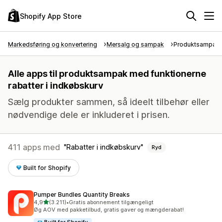
Shopify App Store
Markedsføring og konvertering
Mersalg og sampak
Produktsampak
Alle apps til produktsampak med funktionerne
rabatter i indkøbskurv
Sælg produkter sammen, så ideelt tilbehør eller
nødvendige dele er inkluderet i prisen.
411 apps med
Rabatter i indkøbskurv
Ryd
Built for Shopify
Pumper Bundles Quantity Breaks
ud af 5 stjerner
4,9
(3.211)
•
Gratis abonnement tilgængeligt
3211 anmeldelser i alt
Øg AOV med pakketilbud, gratis gaver og mængderabat!