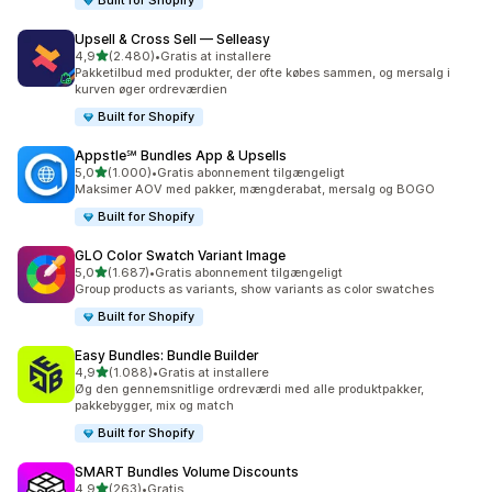
Built for Shopify
Upsell & Cross Sell — Selleasy
ud af 5 stjerner
4,9
(2.480)
•
Gratis at installere
2480 anmeldelser i alt
Pakketilbud med produkter, der ofte købes sammen, og mersalg i
kurven øger ordreværdien
Built for Shopify
Appstle℠ Bundles App & Upsells
ud af 5 stjerner
5,0
(1.000)
•
Gratis abonnement tilgængeligt
1000 anmeldelser i alt
Maksimer AOV med pakker, mængderabat, mersalg og BOGO
Built for Shopify
GLO Color Swatch Variant Image
ud af 5 stjerner
5,0
(1.687)
•
Gratis abonnement tilgængeligt
1687 anmeldelser i alt
Group products as variants, show variants as color swatches
Built for Shopify
Easy Bundles: Bundle Builder
ud af 5 stjerner
4,9
(1.088)
•
Gratis at installere
1088 anmeldelser i alt
Øg den gennemsnitlige ordreværdi med alle produktpakker,
pakkebygger, mix og match
Built for Shopify
SMART Bundles Volume Discounts
ud af 5 stjerner
4,9
(263)
•
Gratis