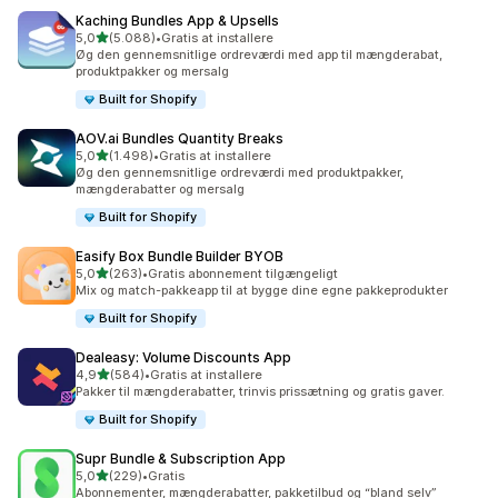
Kaching Bundles App & Upsells
ud af 5 stjerner
5,0
(5.088)
•
Gratis at installere
5088 anmeldelser i alt
Øg den gennemsnitlige ordreværdi med app til mængderabat,
produktpakker og mersalg
Built for Shopify
AOV.ai Bundles Quantity Breaks
ud af 5 stjerner
5,0
(1.498)
•
Gratis at installere
1498 anmeldelser i alt
Øg den gennemsnitlige ordreværdi med produktpakker,
mængderabatter og mersalg
Built for Shopify
Easify Box Bundle Builder BYOB
ud af 5 stjerner
5,0
(263)
•
Gratis abonnement tilgængeligt
263 anmeldelser i alt
Mix og match-pakkeapp til at bygge dine egne pakkeprodukter
Built for Shopify
Dealeasy: Volume Discounts App
ud af 5 stjerner
4,9
(584)
•
Gratis at installere
584 anmeldelser i alt
Pakker til mængderabatter, trinvis prissætning og gratis gaver.
Built for Shopify
Supr Bundle & Subscription App
ud af 5 stjerner
5,0
(229)
•
Gratis
229 anmeldelser i alt
Abonnementer, mængderabatter, pakketilbud og “bland selv”