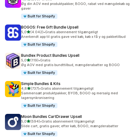
263 anmeldelser i alt
Øg din AOV med produktpakker, BOGO, rabat ved mængdekøb og
gaver
Built for Shopify
BOGOS: Free Gift Bundle Upsell
ud af 5 stjerner
5,0
(4.042)
•
Gratis abonnement tilgængeligt
4042 anmeldelser i alt
Anerkendt app til gratis gave ved køb, køb x få y og pakketilbud
Built for Shopify
Bundlex Product Bundles Upsell
ud af 5 stjerner
5,0
(119)
•
Gratis
119 anmeldelser i alt
Øg AOV med gratis bundttilbud, mængderabatter og BOGO
Built for Shopify
Simple Bundles & Kits
ud af 5 stjerner
4,8
(737)
•
Gratis abonnement tilgængeligt
737 anmeldelser i alt
Sammensæt produktpakker, BYOB, BOGO og mersalg med
lagersynkronisering
Built for Shopify
Moon Bundles CartDrawer Upsell
ud af 5 stjerner
5,0
(594)
•
Gratis abonnement tilgængeligt
594 anmeldelser i alt
Slide cart, gratis gaver, efter køb, BOGO, mængderabatter
Built for Shopify