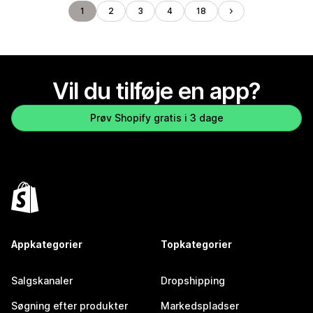
1
2
3
4
18
Vil du tilføje en app?
Prøv Shopify gratis i 3 dage
Appkategorier
Topkategorier
Salgskanaler
Dropshipping
Søgning efter produkter
Markedspladser