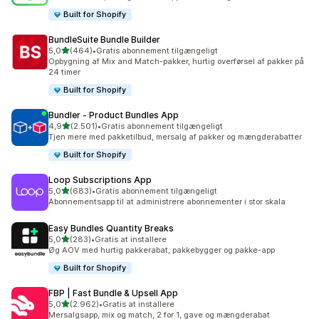
Built for Shopify
BundleSuite Bundle Builder
ud af 5 stjerner
5,0
(464)
•
Gratis abonnement tilgængeligt
464 anmeldelser i alt
Opbygning af Mix and Match-pakker, hurtig overførsel af pakker på
24 timer
Built for Shopify
Bundler ‑ Product Bundles App
ud af 5 stjerner
4,9
(2.501)
•
Gratis abonnement tilgængeligt
2501 anmeldelser i alt
Tjen mere med pakketilbud, mersalg af pakker og mængderabatter
Built for Shopify
Loop Subscriptions App
ud af 5 stjerner
5,0
(683)
•
Gratis abonnement tilgængeligt
683 anmeldelser i alt
Abonnementsapp til at administrere abonnementer i stor skala
Easy Bundles Quantity Breaks
ud af 5 stjerner
5,0
(283)
•
Gratis at installere
283 anmeldelser i alt
Øg AOV med hurtig pakkerabat, pakkebygger og pakke-app
Built for Shopify
FBP | Fast Bundle & Upsell App
ud af 5 stjerner
5,0
(2.962)
•
Gratis at installere
2962 anmeldelser i alt
Mersalgsapp, mix og match, 2 for 1, gave og mængderabat