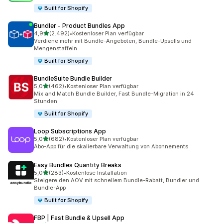
Built for Shopify
Bundler ‑ Product Bundles App
von 5 Sternen
4,9
(2.492)
•
Kostenloser Plan verfügbar
2492 Rezensionen insgesamt
Verdiene mehr mit Bundle-Angeboten, Bundle-Upsells und
Mengenstaffeln
Built for Shopify
BundleSuite Bundle Builder
von 5 Sternen
5,0
(462)
•
Kostenloser Plan verfügbar
462 Rezensionen insgesamt
Mix and Match Bundle Builder, Fast Bundle-Migration in 24
Stunden
Built for Shopify
Loop Subscriptions App
von 5 Sternen
5,0
(682)
•
Kostenloser Plan verfügbar
682 Rezensionen insgesamt
Abo-App für die skalierbare Verwaltung von Abonnements
Easy Bundles Quantity Breaks
von 5 Sternen
5,0
(283)
•
Kostenlose Installation
283 Rezensionen insgesamt
Steigere den AOV mit schnellem Bundle-Rabatt, Bundler und
Bundle-App
Built for Shopify
FBP | Fast Bundle & Upsell App