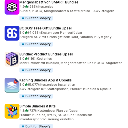
Mengenrabatt von SMART Bundles
von 5 Sternen
4,9
(265)
•
Kostenlos
265 Rezensionen insgesamt
Bundle, BOGO, Mengenrabatt & Staffelpreise – AOV steigern
Built for Shopify
BOGOS: Free Gift Bundle Upsell
von 5 Sternen
5,0
(4.035)
•
Kostenloser Plan verfügbar
4035 Rezensionen insgesamt
Steigere AOV mit Gratis gift beim kauf, Bundles, Buy x get y
Built for Shopify
Bundlex Product Bundles Upsell
von 5 Sternen
5,0
(116)
•
Kostenlos
116 Rezensionen insgesamt
Mehr Umsatz mit Bundles, Mengenrabatten und BOGO-Angeboten
Built for Shopify
Kaching Bundles App & Upsells
von 5 Sternen
5,0
(5.077)
•
Kostenlose Installation
5077 Rezensionen insgesamt
AOV steigern mit Staffelpreisen, Produkt-Bundles & Upsells
Built for Shopify
Simple Bundles & Kits
von 5 Sternen
4,8
(737)
•
Kostenloser Plan verfügbar
737 Rezensionen insgesamt
Produkt-Bundles, BYOB, BOGO und Upsells mit
Inventarsynchronisierung erstellen
Built for Shopify