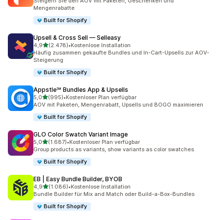
Steigern Sie den AOV mit Paketen, Geschenken und
Mengenrabatte
Built for Shopify
Upsell & Cross Sell — Selleasy
von 5 Sternen
4,9
(2.478)
•
Kostenlose Installation
2478 Rezensionen insgesamt
Häufig zusammen gekaufte Bundles und In-Cart-Upsells zur AOV-
Steigerung
Built for Shopify
Appstle℠ Bundles App & Upsells
von 5 Sternen
5,0
(995)
•
Kostenloser Plan verfügbar
995 Rezensionen insgesamt
AOV mit Paketen, Mengenrabatt, Upsells und BOGO maximieren
Built for Shopify
GLO Color Swatch Variant Image
von 5 Sternen
5,0
(1.687)
•
Kostenloser Plan verfügbar
1687 Rezensionen insgesamt
Group products as variants, show variants as color swatches
Built for Shopify
EB | Easy Bundle Builder, BYOB
von 5 Sternen
4,9
(1.086)
•
Kostenlose Installation
1086 Rezensionen insgesamt
Bundle Builder für Mix and Match oder Build-a-Box-Bundles
Built for Shopify