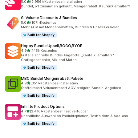
von 5 Sternen
5,0
(2.956)
•
Kostenlose Installation
2956 Rezensionen insgesamt
Bündel, oft zusammen gekauft, Mengenrabatt, KaufenX erhaltenY
G: Volume Discounts & Bundles
von 5 Sternen
5,0
(107)
•
Kostenlos
107 Rezensionen insgesamt
Mehr AOV mit Mengenrabatten, Bundles & Upsells erzielen
Built for Shopify
Hoppy Bundle Upsell,BOGO,BYOB
von 5 Sternen
4,9
(145)
•
Kostenlos
145 Rezensionen insgesamt
Erstelle schnelle Bundle-Angebote, „Kaufe X, erhalte Y“,
Gratisgeschenke, Mix and Match
Built for Shopify
MBC Bündel Mengenrabatt Pakete
von 5 Sternen
4,9
(351)
•
Kostenlose Installation
351 Rezensionen insgesamt
Staffelrabatt Volumenrabatt AOV steigern Bundle-Angebote
Built for Shopify
Infinite Product Options
von 5 Sternen
4,7
(2.416)
•
Kostenloser Test verfügbar
2416 Rezensionen insgesamt
Unendliche Auswahl an Produktoptionen, Textfeldern & Add-ons
Built for Shopify