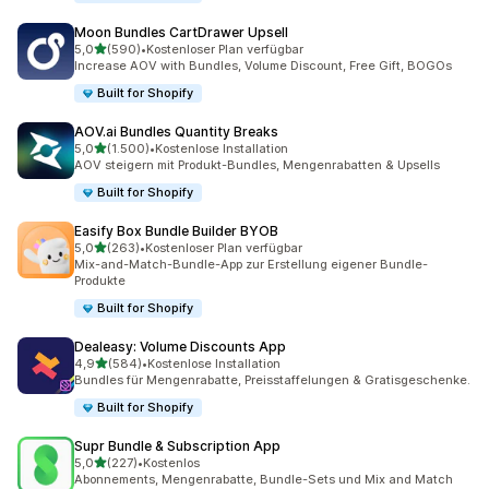
Moon Bundles CartDrawer Upsell
von 5 Sternen
5,0
(590)
•
Kostenloser Plan verfügbar
590 Rezensionen insgesamt
Increase AOV with Bundles, Volume Discount, Free Gift, BOGOs
Built for Shopify
AOV.ai Bundles Quantity Breaks
von 5 Sternen
5,0
(1.500)
•
Kostenlose Installation
1500 Rezensionen insgesamt
AOV steigern mit Produkt-Bundles, Mengenrabatten & Upsells
Built for Shopify
Easify Box Bundle Builder BYOB
von 5 Sternen
5,0
(263)
•
Kostenloser Plan verfügbar
263 Rezensionen insgesamt
Mix-and-Match-Bundle-App zur Erstellung eigener Bundle-
Produkte
Built for Shopify
Dealeasy: Volume Discounts App
von 5 Sternen
4,9
(584)
•
Kostenlose Installation
584 Rezensionen insgesamt
Bundles für Mengenrabatte, Preisstaffelungen & Gratisgeschenke.
Built for Shopify
Supr Bundle & Subscription App
von 5 Sternen
5,0
(227)
•
Kostenlos
227 Rezensionen insgesamt
Abonnements, Mengenrabatte, Bundle-Sets und Mix and Match