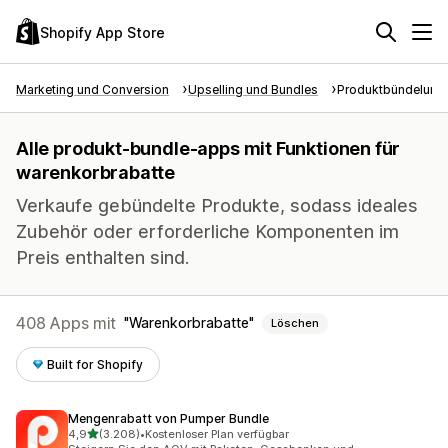
Shopify App Store
Marketing und Conversion
Upselling und Bundles
Produktbündelung
Alle produkt-bundle-apps mit Funktionen für
warenkorbrabatte
Verkaufe gebündelte Produkte, sodass ideales
Zubehör oder erforderliche Komponenten im
Preis enthalten sind.
408 Apps mit
Warenkorbrabatte
Löschen
Built for Shopify
Mengenrabatt von Pumper Bundle
von 5 Sternen
4,9
(3.208)
•
Kostenloser Plan verfügbar
3208 Rezensionen insgesamt