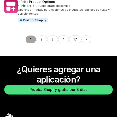
Infinite Product Options
de 5 estrellas
4.7
(2,416)
•
Prueba gratis disponible
2416 reseñas en total
Opciones infinitas para opciones de productos, campos de texto y
complementos
Built for Shopify
1
2
3
4
17
¿Quieres agregar una
aplicación?
Prueba Shopify gratis por 3 días