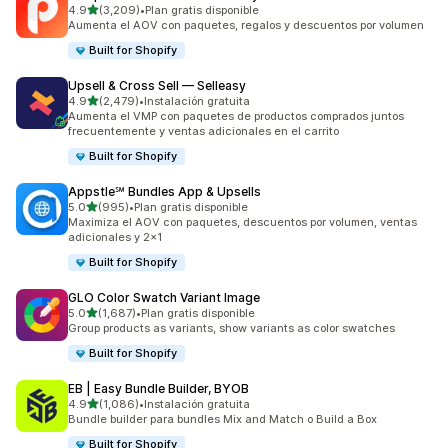
de 5 estrellas
4.9
(3,209)
•
Plan gratis disponible
3209 reseñas en total
Aumenta el AOV con paquetes, regalos y descuentos por volumen
Built for Shopify
Upsell & Cross Sell — Selleasy
de 5 estrellas
4.9
(2,479)
•
Instalación gratuita
2479 reseñas en total
Aumenta el VMP con paquetes de productos comprados juntos
frecuentemente y ventas adicionales en el carrito
Built for Shopify
Appstle℠ Bundles App & Upsells
de 5 estrellas
5.0
(995)
•
Plan gratis disponible
995 reseñas en total
Maximiza el AOV con paquetes, descuentos por volumen, ventas
adicionales y 2x1
Built for Shopify
GLO Color Swatch Variant Image
de 5 estrellas
5.0
(1,687)
•
Plan gratis disponible
1687 reseñas en total
Group products as variants, show variants as color swatches
Built for Shopify
EB | Easy Bundle Builder, BYOB
de 5 estrellas
4.9
(1,086)
•
Instalación gratuita
1086 reseñas en total
Bundle builder para bundles Mix and Match o Build a Box
Built for Shopify