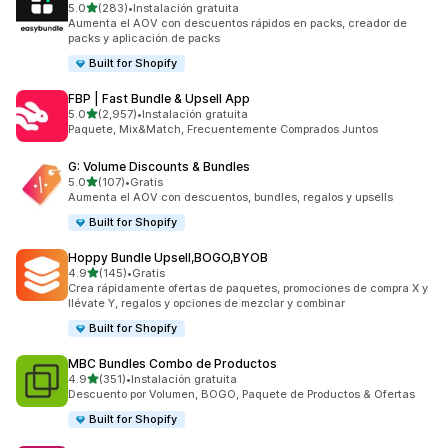
de 5 estrellas
5.0
(283)
•
Instalación gratuita
283 reseñas en total
Aumenta el AOV con descuentos rápidos en packs, creador de
packs y aplicación de packs
Built for Shopify
FBP | Fast Bundle & Upsell App
de 5 estrellas
5.0
(2,957)
•
Instalación gratuita
2957 reseñas en total
Paquete, Mix&Match, Frecuentemente Comprados Juntos
G: Volume Discounts & Bundles
de 5 estrellas
5.0
(107)
•
Gratis
107 reseñas en total
Aumenta el AOV con descuentos, bundles, regalos y upsells
Built for Shopify
Hoppy Bundle Upsell,BOGO,BYOB
de 5 estrellas
4.9
(145)
•
Gratis
145 reseñas en total
Crea rápidamente ofertas de paquetes, promociones de compra X y
llévate Y, regalos y opciones de mezclar y combinar
Built for Shopify
MBC Bundles Combo de Productos
de 5 estrellas
4.9
(351)
•
Instalación gratuita
351 reseñas en total
Descuento por Volumen, BOGO, Paquete de Productos & Ofertas
Built for Shopify