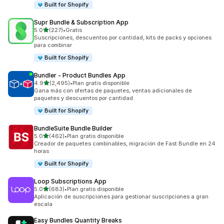
Built for Shopify
Supr Bundle & Subscription App
de 5 estrellas
5.0
(227)
•
Gratis
227 reseñas en total
Suscripciones, descuentos por cantidad, kits de packs y opciones
para combinar
Built for Shopify
Bundler ‑ Product Bundles App
de 5 estrellas
4.9
(2,495)
•
Plan gratis disponible
2495 reseñas en total
Gana más con ofertas de paquetes, ventas adicionales de
paquetes y descuentos por cantidad
Built for Shopify
BundleSuite Bundle Builder
de 5 estrellas
5.0
(462)
•
Plan gratis disponible
462 reseñas en total
Creador de paquetes combinables, migración de Fast Bundle en 24
horas
Built for Shopify
Loop Subscriptions App
de 5 estrellas
5.0
(683)
•
Plan gratis disponible
683 reseñas en total
Aplicación de suscripciones para gestionar suscripciones a gran
escala
Easy Bundles Quantity Breaks