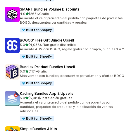
SMART Bundles Volume Discounts
de 5 estrellas
4.9
(265)
•
Gratis
265 reseñas en total
Aumenta el valor promedio del pedido con paquetes de productos,
BOGO, descuentos por cantidad y regalos
Built for Shopify
BOGOS: Free Gift Bundle Upsell
de 5 estrellas
5.0
(4,036)
•
Plan gratis disponible
4036 reseñas en total
Aumenta AOV con BOGO, regalo gratis con compra, bundles X a Y
Built for Shopify
Bundlex Product Bundles Upsell
de 5 estrellas
5.0
(117)
•
Gratis
117 reseñas en total
Más ventas con bundles, descuentos por volumen y ofertas BOGO
Built for Shopify
Kaching Bundles App & Upsells
de 5 estrellas
5.0
(5,081)
•
Instalación gratuita
5081 reseñas en total
Aumenta el valor promedio del pedido con descuentos por
cantidad, paquetes de productos y la aplicación de ventas
adicionales
Built for Shopify
Simple Bundles & Kits