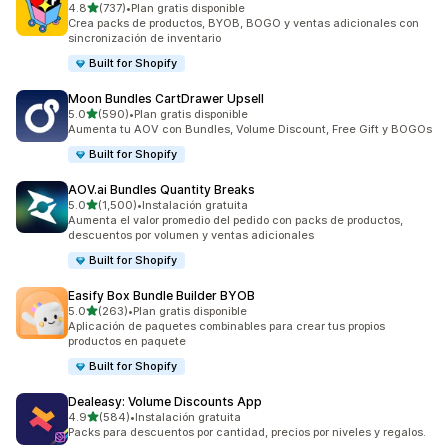
de 5 estrellas
4.8
(737)
•
Plan gratis disponible
737 reseñas en total
Crea packs de productos, BYOB, BOGO y ventas adicionales con
sincronización de inventario
Built for Shopify
Moon Bundles CartDrawer Upsell
de 5 estrellas
5.0
(590)
•
Plan gratis disponible
590 reseñas en total
Aumenta tu AOV con Bundles, Volume Discount, Free Gift y BOGOs
Built for Shopify
AOV.ai Bundles Quantity Breaks
de 5 estrellas
5.0
(1,500)
•
Instalación gratuita
1500 reseñas en total
Aumenta el valor promedio del pedido con packs de productos,
descuentos por volumen y ventas adicionales
Built for Shopify
Easify Box Bundle Builder BYOB
de 5 estrellas
5.0
(263)
•
Plan gratis disponible
263 reseñas en total
Aplicación de paquetes combinables para crear tus propios
productos en paquete
Built for Shopify
Dealeasy: Volume Discounts App
de 5 estrellas
4.9
(584)
•
Instalación gratuita
584 reseñas en total
Packs para descuentos por cantidad, precios por niveles y regalos.