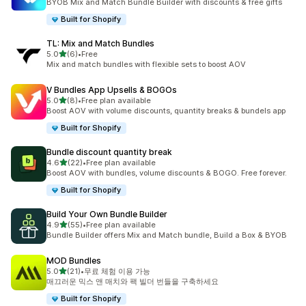
BYOB Mix and Match Bundle Builder with discounts & free gifts
Built for Shopify
TL: Mix and Match Bundles
별 5개 중
5.0
(6)
•
Free
총 리뷰 6개
Mix and match bundles with flexible sets to boost AOV
V Bundles App Upsells & BOGOs
별 5개 중
5.0
(8)
•
Free plan available
총 리뷰 8개
Boost AOV with volume discounts, quantity breaks & bundels app
Built for Shopify
Bundle discount quantity break
별 5개 중
4.6
(22)
•
Free plan available
총 리뷰 22개
Boost AOV with bundles, volume discounts & BOGO. Free forever.
Built for Shopify
Build Your Own Bundle Builder
별 5개 중
4.9
(55)
•
Free plan available
총 리뷰 55개
Bundle Builder offers Mix and Match bundle, Build a Box & BYOB
MOD Bundles
별 5개 중
5.0
(21)
•
무료 체험 이용 가능
총 리뷰 21개
매끄러운 믹스 앤 매치와 팩 빌더 번들을 구축하세요
Built for Shopify