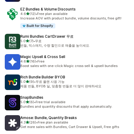
EZ Bundles & Volume Discounts
별 5개 중
4.6
(12)
•
Free plan available
총 리뷰 12개
Increase AOV with product bundle, volume discounts, free gift!
Built for Shopify
Rumi Bundles CartDrawer 무료
별 5개 중
5.0
(7)
•
무료
총 리뷰 7개
번들, 믹스매치, 수량 할인으로 매출을 높이세요.
Magic Upsell & Cross Sell
별 5개 중
4.6
(16)
•
Free
총 리뷰 16개
Boost sales with one-click Magic cross sell & upsell bundles
Rich Bundle Builder BYOB
별 5개 중
5.0
(9)
•
무료 플랜 사용 가능
총 리뷰 9개
제품 번들, BYOB 딜, 맞춤형 번들로 더 많이 판매하세요
SnapBundles
별 5개 중
5.0
(6)
•
Free trial available
총 리뷰 6개
Bundles and quantity discounts that apply automatically.
Amose: Bundle, Quantity Breaks
별 5개 중
4.3
(26)
•
Free plan available
총 리뷰 26개
Get more sales with Bundles, Cart Drawer & Upsell, Free gifts