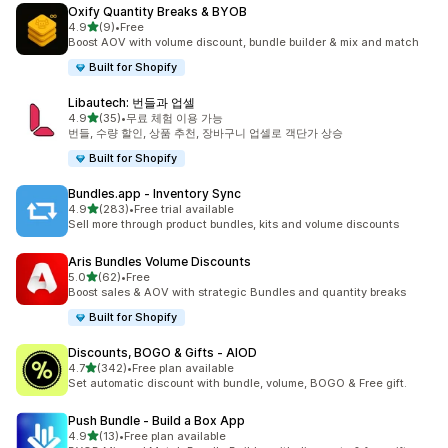
Oxify Quantity Breaks & BYOB
별 5개 중
4.9
(9)
•
Free
총 리뷰 9개
Boost AOV with volume discount, bundle builder & mix and match
Built for Shopify
Libautech: 번들과 업셀
별 5개 중
4.9
(35)
•
무료 체험 이용 가능
총 리뷰 35개
번들, 수량 할인, 상품 추천, 장바구니 업셀로 객단가 상승
Built for Shopify
Bundles.app ‑ Inventory Sync
별 5개 중
4.9
(283)
•
Free trial available
총 리뷰 283개
Sell more through product bundles, kits and volume discounts
Aris Bundles Volume Discounts
별 5개 중
5.0
(62)
•
Free
총 리뷰 62개
Boost sales & AOV with strategic Bundles and quantity breaks
Built for Shopify
Discounts, BOGO & Gifts ‑ AIOD
별 5개 중
4.7
(342)
•
Free plan available
총 리뷰 342개
Set automatic discount with bundle, volume, BOGO & Free gift.
Push Bundle ‑ Build a Box App
별 5개 중
4.9
(13)
•
Free plan available
총 리뷰 13개