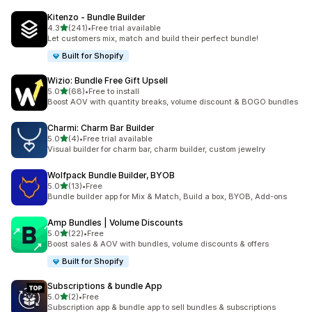
Kitenzo ‑ Bundle Builder
별 5개 중
4.3
(241)
•
Free trial available
총 리뷰 241개
Let customers mix, match and build their perfect bundle!
Built for Shopify
Wizio: Bundle Free Gift Upsell
별 5개 중
5.0
(68)
•
Free to install
총 리뷰 68개
Boost AOV with quantity breaks, volume discount & BOGO bundles
Charmi: Charm Bar Builder
별 5개 중
5.0
(4)
•
Free trial available
총 리뷰 4개
Visual builder for charm bar, charm builder, custom jewelry
Wolfpack Bundle Builder, BYOB
별 5개 중
5.0
(13)
•
Free
총 리뷰 13개
Bundle builder app for Mix & Match, Build a box, BYOB, Add-ons
Amp Bundles | Volume Discounts
별 5개 중
5.0
(22)
•
Free
총 리뷰 22개
Boost sales & AOV with bundles, volume discounts & offers
Built for Shopify
Subscriptions & bundle App
별 5개 중
5.0
(2)
•
Free
총 리뷰 2개
Subscription app & bundle app to sell bundles & subscriptions