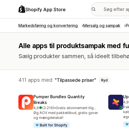
Shopify App Store
Markedsføring og konvertering
Mersalg og sampak
P
Alle apps til produktsampak med fu
Sælg produkter sammen, så ideelt tilbehør
411 apps med
Tilpassede priser
Ryd
Pumper Bundles Quantity
Up
Breaks
4,9
248
Pak
ud af 5 stjerner
4,9
(3.216)
•
Gratis abonnement tilgængeligt
3216 anmeldelser i alt
køb
Øg AOV med pakketilbud, gratis gaver
øge
og mængderabat!
Built for Shopify