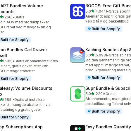
ART Bundles Volume
BOGOS: Free Gift Bund
ud af 5 stjerner
scounts
5,0
(4.044)
•
4044 anmeldelser i alt
Anerkendt app til gratis g
ud af 5 stjerner
(266)
•
Gratis
 anmeldelser i alt
køb x få y og pakketilbud
din AOV med produktpakker,
GO, rabat ved mængdekøb og
Built for Shopify
er
Built for Shopify
on Bundles CartDrawer
Kaching Bundles App &
ud af 5 stjerner
sell
5,0
(5.098)
•
Gratis at inst
5098 anmeldelser i alt
Øg den gennemsnitlige or
ud af 5 stjerner
(595)
•
Gratis abonnement tilgængeligt
 anmeldelser i alt
med app til mængderabat,
de cart, gratis gaver, efter køb,
produktpakker og mersalg
GO, mængderabatter
Built for Shopify
Built for Shopify
aleasy: Volume Discounts
Supr Bundle & Subscri
ud af 5 stjerner
p
5,0
(229)
•
Gratis
229 anmeldelser i alt
Abonnementer, mængderab
ud af 5 stjerner
(585)
•
Gratis at installere
 anmeldelser i alt
pakketilbud og “bland selv
ker til mængderabatter, trinvis
ssætning og gratis gaver.
Built for Shopify
Built for Shopify
op Subscriptions App
Easy Bundles Quantity