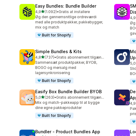
Easy Bundles: Bundle Builder
SM
ud af 5 stjerner
4,9
(1.092)
•
Gratis at installere
Di
1092 anmeldelser i alt
Øg den gennemsnitlige ordreværdi
4,9
266
med alle produktpakker, pakkebygger,
Øg 
mix og match
BO
gav
Built for Shopify
Simple Bundles & Kits
Mo
ud af 5 stjerner
4,8
(737)
•
Gratis abonnement tilgængeligt
Up
737 anmeldelser i alt
Sammensæt produktpakker, BYOB,
5,0
595
BOGO og mersalg med
Sli
lagersynkronisering
BO
Built for Shopify
Easify Box Bundle Builder BYOB
De
ud af 5 stjerner
5,0
(263)
•
Gratis abonnement tilgængeligt
Ap
263 anmeldelser i alt
Mix og match-pakkeapp til at bygge
4,9
585
dine egne pakkeprodukter
Pak
pri
Built for Shopify
Bundler ‑ Product Bundles App
Lo