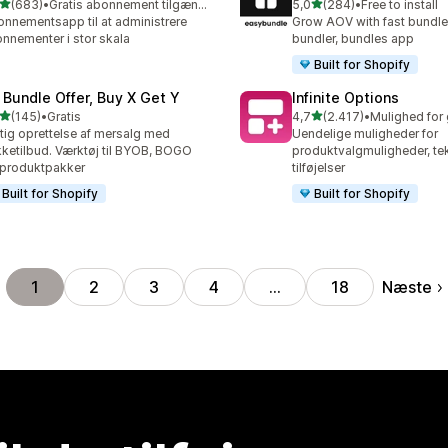
ud af 5 stjerner
ud af 5 stjerner
(683)
•
Gratis abonnement tilgængeligt
5,0
(284)
•
Free to install
 anmeldelser i alt
284 anmeldelser i alt
nnementsapp til at administrere
Grow AOV with fast bundle
nnementer i stor skala
bundler, bundles app
Built for Shopify
 Bundle Offer, Buy X Get Y
Infinite Options
ud af 5 stjerner
ud af 5 stjerner
(145)
•
Gratis
4,7
(2.417)
•
 anmeldelser i alt
2417 anmeldelser i alt
tig oprettelse af mersalg med
Uendelige muligheder for
ketilbud. Værktøj til BYOB, BOGO
produktvalgmuligheder, tek
produktpakker
tilføjelser
Built for Shopify
Built for Shopify
Næste
1
2
3
4
…
18