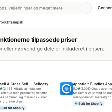
Gennem
roduktsampak
nktionerne tilpassede priser
 eller nødvendige dele er inkluderet i prisen.
sell & Cross Sell — Selleasy
Appstle℠ Bundles App
ud af 5 stjerner
ud af 5 stjerner
(2.486)
•
Gratis at installere
5,0
(1.001)
•
6 anmeldelser i alt
1001 anmeldelser i alt
ketilbud med produkter, der ofte
Maksimer AOV med pakker
es sammen, og mersalg i kurven
mængderabat, mersalg o
r ordreværdien
Built for Shopify
Built for Shopify