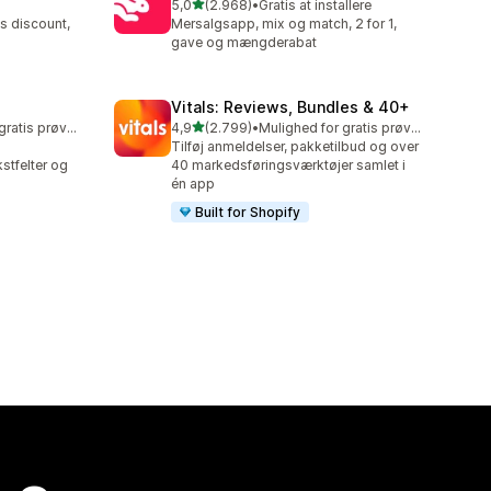
ud af 5 stjerner
5,0
(2.968)
•
Gratis at installere
2968 anmeldelser i alt
s discount,
Mersalgsapp, mix og match, 2 for 1,
gave og mængderabat
Vitals: Reviews, Bundles & 40+
ud af 5 stjerner
Mulighed for gratis prøveperiode
4,9
(2.799)
•
Mulighed for gratis prøveperiode
2799 anmeldelser i alt
Tilføj anmeldelser, pakketilbud og over
stfelter og
40 markedsføringsværktøjer samlet i
én app
Built for Shopify