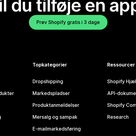
il du tilføje en ap
Prøv Shopify gratis i 3 dage
Topkategorier
Ressourcer
Dropshipping
Shopify Hjæ
dukter
Markedspladser
API-dokume
Produktanmeldelser
Shopify Co
g
Mersalg og sampak
Research
E-mailmarkedsføring