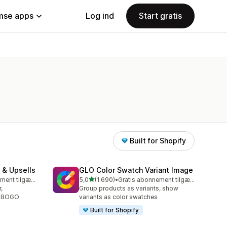
se apps
Log ind
Start gratis
Built for Shopify
 & Upsells
GLO Color Swatch Variant Image
ud af 5 stjerner
Gratis abonnement tilgængeligt
5,0
(1.690)
•
Gratis abonnement tilgængeligt
1690 anmeldelser i alt
,
Group products as variants, show
g BOGO
variants as color swatches
Built for Shopify