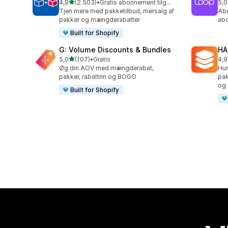
ud af 5 stjerner
4,9
(2.503)
•
Gratis abonnement tilgængeligt
5,0
2503 anmeldelser i alt
683
Tjen mere med pakketilbud, mersalg af
Abo
pakker og mængderabatter
abo
Built for Shopify
G: Volume Discounts & Bundles
HA
ud af 5 stjerner
5,0
(107)
•
Gratis
4,9
107 anmeldelser i alt
145
Øg din AOV med mængderabat,
Hur
pakker, rabattrin og BOGO
pak
og 
Built for Shopify