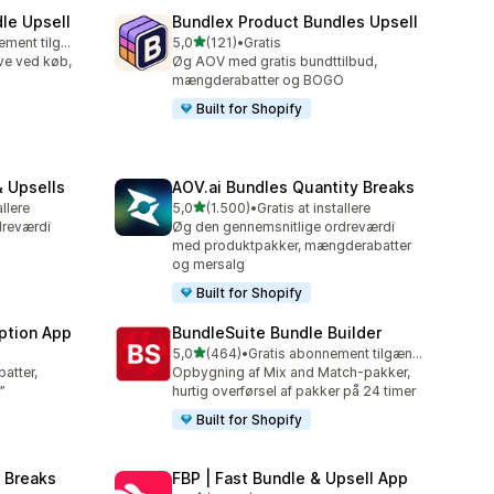
le Upsell
Bundlex Product Bundles Upsell
ud af 5 stjerner
Gratis abonnement tilgængeligt
5,0
(121)
•
Gratis
121 anmeldelser i alt
ave ved køb,
Øg AOV med gratis bundttilbud,
mængderabatter og BOGO
Built for Shopify
 Upsells
AOV.ai Bundles Quantity Breaks
ud af 5 stjerner
allere
5,0
(1.500)
•
Gratis at installere
1500 anmeldelser i alt
dreværdi
Øg den gennemsnitlige ordreværdi
med produktpakker, mængderabatter
og mersalg
Built for Shopify
ption App
BundleSuite Bundle Builder
ud af 5 stjerner
5,0
(464)
•
Gratis abonnement tilgængeligt
464 anmeldelser i alt
atter,
Opbygning af Mix and Match-pakker,
”
hurtig overførsel af pakker på 24 timer
Built for Shopify
 Breaks
FBP | Fast Bundle & Upsell App