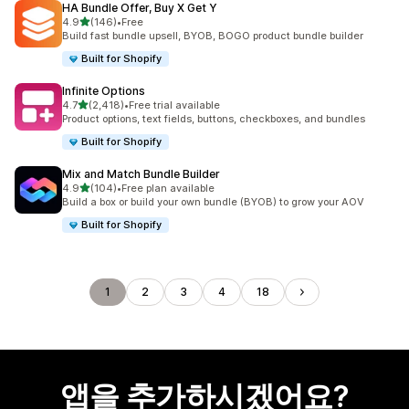
HA Bundle Offer, Buy X Get Y
별 5개 중
4.9
(146)
•
Free
총 리뷰 146개
Build fast bundle upsell, BYOB, BOGO product bundle builder
Built for Shopify
Infinite Options
별 5개 중
4.7
(2,418)
•
Free trial available
총 리뷰 2418개
Product options, text fields, buttons, checkboxes, and bundles
Built for Shopify
Mix and Match Bundle Builder
별 5개 중
4.9
(104)
•
Free plan available
총 리뷰 104개
Build a box or build your own bundle (BYOB) to grow your AOV
Built for Shopify
1
2
3
4
18
앱을 추가하시겠어요?