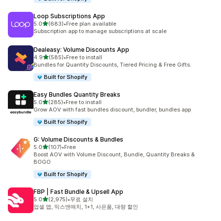
Loop Subscriptions App
별 5개 중
5.0
(683)
•
Free plan available
총 리뷰 683개
Subscription app to manage subscriptions at scale
Dealeasy: Volume Discounts App
별 5개 중
4.9
(585)
•
Free to install
총 리뷰 585개
Bundles for Quantity Discounts, Tiered Pricing & Free Gifts.
Built for Shopify
Easy Bundles Quantity Breaks
별 5개 중
5.0
(285)
•
Free to install
총 리뷰 285개
Grow AOV with fast bundles discount, bundler, bundles app
Built for Shopify
G: Volume Discounts & Bundles
별 5개 중
5.0
(107)
•
Free
총 리뷰 107개
Boost AOV with Volume Discount, Bundle, Quantity Breaks &
BOGO
Built for Shopify
FBP | Fast Bundle & Upsell App
별 5개 중
5.0
(2,975)
•
무료 설치
총 리뷰 2975개
업셀 앱, 믹스앤매치, 1+1, 사은품, 대량 할인