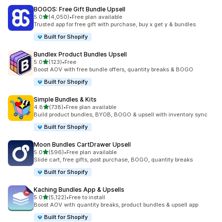
BOGOS: Free Gift Bundle Upsell
별 5개 중
5.0
(4,050)
•
Free plan available
총 리뷰 4050개
Trusted app for free gift with purchase, buy x get y & bundles
Built for Shopify
Bundlex Product Bundles Upsell
별 5개 중
5.0
(123)
•
Free
총 리뷰 123개
Boost AOV with free bundle offers, quantity breaks & BOGO
Built for Shopify
Simple Bundles & Kits
별 5개 중
4.8
(738)
•
Free plan available
총 리뷰 738개
Build product bundles, BYOB, BOGO & upsell with inventory sync
Built for Shopify
Moon Bundles CartDrawer Upsell
별 5개 중
5.0
(596)
•
Free plan available
총 리뷰 596개
Slide cart, free gifts, post purchase, BOGO, quantity breaks
Built for Shopify
Kaching Bundles App & Upsells
별 5개 중
5.0
(5,122)
•
Free to install
총 리뷰 5122개
Boost AOV with quantity breaks, product bundles & upsell app
Built for Shopify