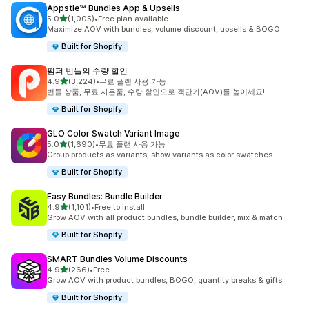
Appstle℠ Bundles App & Upsells
별 5개 중
5.0
(1,005)
•
Free plan available
총 리뷰 1005개
Maximize AOV with bundles, volume discount, upsells & BOGO
Built for Shopify
펌퍼 번들의 수량 할인
별 5개 중
4.9
(3,224)
•
무료 플랜 사용 가능
총 리뷰 3224개
번들 상품, 무료 사은품, 수량 할인으로 객단가(AOV)를 높이세요!
Built for Shopify
GLO Color Swatch Variant Image
별 5개 중
5.0
(1,690)
•
무료 플랜 사용 가능
총 리뷰 1690개
Group products as variants, show variants as color swatches
Built for Shopify
Easy Bundles: Bundle Builder
별 5개 중
4.9
(1,101)
•
Free to install
총 리뷰 1101개
Grow AOV with all product bundles, bundle builder, mix & match
Built for Shopify
SMART Bundles Volume Discounts
별 5개 중
4.9
(266)
•
Free
총 리뷰 266개
Grow AOV with product bundles, BOGO, quantity breaks & gifts
Built for Shopify