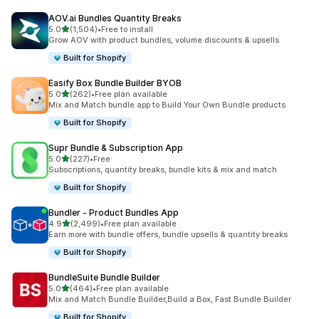
AOV.ai Bundles Quantity Breaks
별 5개 중
5.0
(1,504)
•
Free to install
총 리뷰 1504개
Grow AOV with product bundles, volume discounts & upsells
Built for Shopify
Easify Box Bundle Builder BYOB
별 5개 중
5.0
(262)
•
Free plan available
총 리뷰 262개
Mix and Match bundle app to Build Your Own Bundle products
Built for Shopify
Supr Bundle & Subscription App
별 5개 중
5.0
(227)
•
Free
총 리뷰 227개
Subscriptions, quantity breaks, bundle kits & mix and match
Built for Shopify
Bundler ‑ Product Bundles App
별 5개 중
4.9
(2,499)
•
Free plan available
총 리뷰 2499개
Earn more with bundle offers, bundle upsells & quantity breaks
Built for Shopify
BundleSuite Bundle Builder
별 5개 중
5.0
(464)
•
Free plan available
총 리뷰 464개
Mix and Match Bundle Builder,Build a Box, Fast Bundle Builder
Built for Shopify